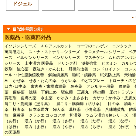
ドジェル
▲P
医薬品・医薬部外品
イソジンシリーズ
ＡＧアレルカット
コーワのコルゲン
コンタック
萬病感応丸
ストナ・ストナリニシリーズ
サロメチール シリーズ
ペ
ーズ
ベルゲンシリーズ
ベンザシリーズ
マスチゲン
ムヒのアンパン
シリーズ
山本漢方 医薬品
ドリンク剤
滋養強壮
ビタミン
カルシ
鉄剤
強心薬
夜泣き・かんむし
肝機能改善
コンドロイチン
コレ
ール・中性脂肪値改善
解熱鎮痛薬
睡眠・鎮静薬
眠気防止薬
乗物酔
め
かぜ薬
せき・たんの薬
うがい薬
のどスプレー
トローチ・の
口内･口中薬
歯肉炎・歯槽膿漏薬
鼻炎薬
アレルギー用薬
胃腸薬
薬
便秘薬
浣腸
下痢止め
駆虫薬
正露丸
痔の薬
尿のトラブル
育毛剤
皮膚の薬
水虫薬
かゆみ・虫さされ
カサつくかゆみ・皮膚炎
肩こり・筋肉痛（塗り薬）
肩こり・筋肉痛（貼り薬）
目の薬
消毒・
薬
検査薬
日本薬局方
婦人薬
葛根湯
小青竜湯
八味地黄丸
防
散
麻黄湯
クラシエ コッコアポ
和漢箋
ツムラ漢方 8包シリーズ
（あ行）
漢方（か行）
漢方（さ行）
漢方（た行）
漢方（な行）
（は行）
漢方（ま行）
漢方（や行）
漢方（ら行）
漢方（わ行)
の医薬品