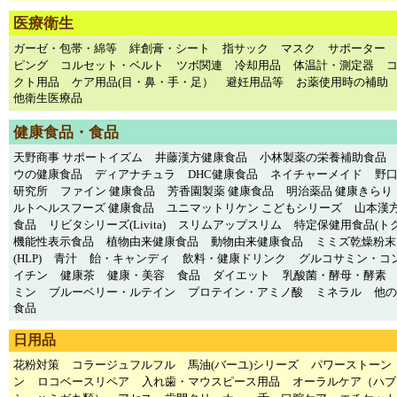
医療衛生
ガーゼ・包帯・綿等
絆創膏・シート
指サック
マスク
サポーター
ピング
コルセット・ベルト
ツボ関連
冷却用品
体温計・測定器
クト用品
ケア用品(目・鼻・手・足）
避妊用品等
お薬使用時の補助
他衛生医療品
健康食品・食品
天野商事 サポートイズム
井藤漢方健康食品
小林製薬の栄養補助食品
ウの健康食品
ディアナチュラ
DHC健康食品
ネイチャーメイド
野
研究所
ファイン 健康食品
芳香園製薬 健康食品
明治薬品 健康きらり
ルトヘルスフーズ 健康食品
ユニマットリケン こどもシリーズ
山本漢方
食品
リビタシリーズ(Livita)
スリムアップスリム
特定保健用食品(トク
機能性表示食品
植物由来健康食品
動物由来健康食品
ミミズ乾燥粉末
(HLP)
青汁
飴・キャンディ
飲料・健康ドリンク
グルコサミン・コ
イチン
健康茶
健康・美容
食品
ダイエット
乳酸菌・酵母・酵素
ミン
ブルーベリー・ルテイン
プロテイン・アミノ酸
ミネラル
他の
食品
日用品
花粉対策
コラージュフルフル
馬油(バーユ)シリーズ
パワーストーン
ン
ロコベースリペア
入れ歯・マウスピース用品
オーラルケア（ハブ