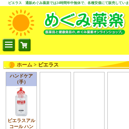
ピエラス 通販めぐみ薬楽では24時間年中無休で、各種安価にて販売してい
ホーム
> ピエラス
ハンドケア
（手）
ピエラスアル
コール ハン