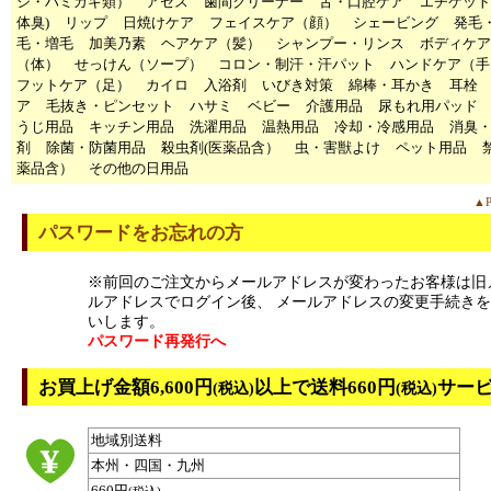
シ・ハミガキ類）
アセス
歯間クリーナー
舌・口腔ケア
エチケット
体臭)
リップ
日焼けケア
フェイスケア（顔）
シェービング
発毛
毛・増毛
加美乃素
ヘアケア（髪）
シャンプー・リンス
ボディケア
（体）
せっけん（ソープ）
コロン・制汗・汗パット
ハンドケア（手
フットケア（足）
カイロ
入浴剤
いびき対策
綿棒・耳かき
耳栓
ア
毛抜き・ピンセット
ハサミ
ベビー
介護用品
尿もれ用パッド
うじ用品
キッチン用品
洗濯用品
温熱用品
冷却・冷感用品
消臭
剤
除菌・防菌用品
殺虫剤(医薬品含）
虫・害獣よけ
ペット用品
薬品含）
その他の日用品
▲P
パスワードをお忘れの方
※前回のご注文からメールアドレスが変わったお客様は旧
ルアドレスでログイン後、 メールアドレスの変更手続き
いします。
パスワード再発行へ
お買上げ金額6,600円
以上で送料660円
サー
(税込)
(税込)
地域別送料
本州・四国・九州
660円