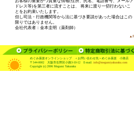
お客様の重要かつ貴重な情報(住所、氏名、電話番号、メールア
ドレス等)を第三者に流すことは、 将来に渡り一切行わないこ
とをお約束いたします。
但し司法・行政機関等から法に基づき要請があった場合はこの
限りではありません。
会社代表者：金本圭明（薬剤師）
▲P
めぐみ薬楽オンラインショップ ＜お問い合わせ先＞めぐみ薬楽 小路店
〒544-0002 大阪市生野区小路3-10-12 E-mail:
info@megumiyakuraku.com
Copyright (c) 2006 Megumi Yakuraku