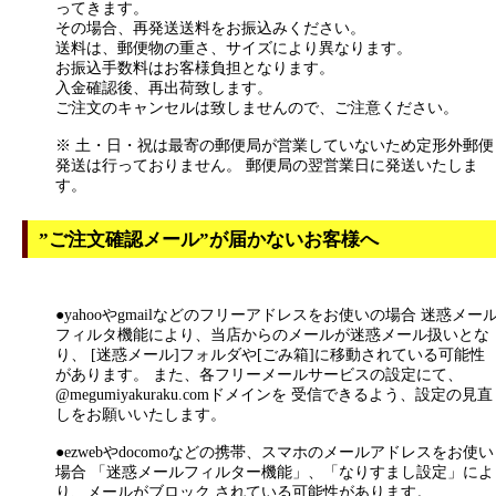
ってきます。
その場合、再発送送料をお振込みください。
送料は、郵便物の重さ、サイズにより異なります。
お振込手数料はお客様負担となります。
入金確認後、再出荷致します。
ご注文のキャンセルは致しませんので、ご注意ください。
※ 土・日・祝は最寄の郵便局が営業していないため定形外郵便
発送は行っておりません。 郵便局の翌営業日に発送いたしま
す。
”ご注文確認メール”が届かないお客様へ
●yahooやgmailなどのフリーアドレスをお使いの場合 迷惑メー
フィルタ機能により、当店からのメールが迷惑メール扱いとな
り、 [迷惑メール]フォルダや[ごみ箱]に移動されている可能性
があります。 また、各フリーメールサービスの設定にて、
@megumiyakuraku.comドメインを 受信できるよう、設定の見直
しをお願いいたします。
●ezwebやdocomoなどの携帯、スマホのメールアドレスをお使い
場合 「迷惑メールフィルター機能」、「なりすまし設定」によ
り、メールがブロック されている可能性があります。