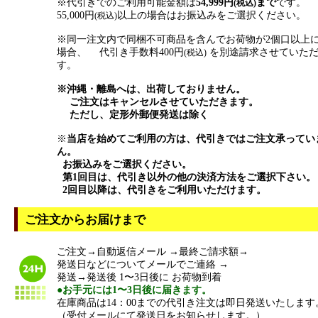
※代引きでのご利用可能金額は
54,999円
まで
です。
(税込)
55,000円
以上の場合はお振込みをご選択ください。
(税込)
※同一注文内で同梱不可商品を含んでお荷物が2個口以上
場合、 代引き手数料400円
を別途請求させていた
(税込)
す。
※沖縄・離島へは、出荷しておりません。
ご注文はキャンセルさせていただきます。
ただし、定形外郵便発送は除く
※
当店を始めてご利用の方は、代引きではご注文承ってい
ん。
お振込みをご選択ください。
第1回目は、代引き以外の他の決済方法をご選択下さい。
2回目以降は、代引きをご利用いただけます。
ご注文からお届けまで
ご注文→自動返信メール →最終ご請求額→
発送日などについてメールでご連絡 →
発送→発送後 1〜3日後に お荷物到着
●お手元には1〜3日後に届きます。
在庫商品は14：00までの代引き注文は即日発送いたします
（受付メールにて発送日をお知らせします。）