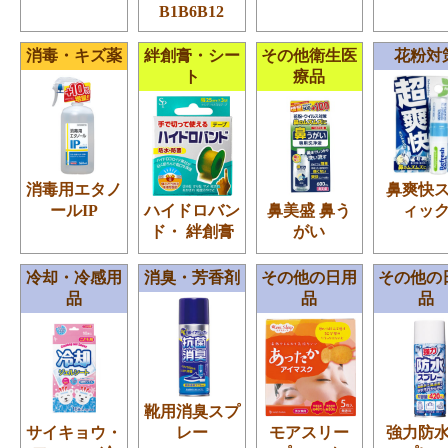
B1B6B12
消毒・キズ薬
絆創膏・シー
その他衛生医
花粉対
ト
療品
消毒用エタノ
鼻爽快
ールIP
ハイドロバン
鼻美盛 鼻う
ィッ
ド・ 絆創膏
がい
冷却・冷感用
消臭・芳香剤
その他の日用
その他の
品
品
品
靴用消臭スプ
サイキョウ・
レー
モアスリー
強力防