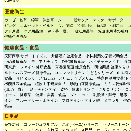
の医薬品
医療衛生
ガーゼ・包帯・綿等
絆創膏・シート
指サック
マスク
サポーター
ピング
コルセット・ベルト
ツボ関連
冷却用品
体温計・測定器
クト用品
ケア用品(目・鼻・手・足）
避妊用品等
お薬使用時の補助
他衛生医療品
健康食品・食品
天野商事 サポートイズム
井藤漢方健康食品
小林製薬の栄養補助食品
ウの健康食品
ディアナチュラ
DHC健康食品
ネイチャーメイド
野
研究所
ファイン 健康食品
芳香園製薬 健康食品
明治薬品 健康きらり
ルトヘルスフーズ 健康食品
ユニマットリケン こどもシリーズ
山本漢方
食品
リビタシリーズ(Livita)
スリムアップスリム
特定保健用食品(トク
機能性表示食品
植物由来健康食品
動物由来健康食品
ミミズ乾燥粉末
(HLP)
青汁
飴・キャンディ
飲料・健康ドリンク
グルコサミン・コ
イチン
健康茶
健康・美容
食品
ダイエット
乳酸菌・酵母・酵素
ミン
ブルーベリー・ルテイン
プロテイン・アミノ酸
ミネラル
他の
食品
日用品
花粉対策
コラージュフルフル
馬油(バーユ)シリーズ
パワーストーン
ン
ロコベースリペア
入れ歯・マウスピース用品
オーラルケア（ハブ