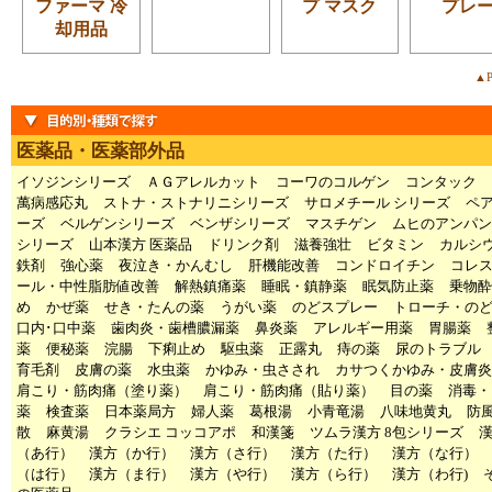
ファーマ 冷
プ マスク
プレ
却用品
▲P
医薬品・医薬部外品
イソジンシリーズ
ＡＧアレルカット
コーワのコルゲン
コンタック
萬病感応丸
ストナ・ストナリニシリーズ
サロメチール シリーズ
ペ
ーズ
ベルゲンシリーズ
ベンザシリーズ
マスチゲン
ムヒのアンパン
シリーズ
山本漢方 医薬品
ドリンク剤
滋養強壮
ビタミン
カルシ
鉄剤
強心薬
夜泣き・かんむし
肝機能改善
コンドロイチン
コレ
ール・中性脂肪値改善
解熱鎮痛薬
睡眠・鎮静薬
眠気防止薬
乗物酔
め
かぜ薬
せき・たんの薬
うがい薬
のどスプレー
トローチ・の
口内･口中薬
歯肉炎・歯槽膿漏薬
鼻炎薬
アレルギー用薬
胃腸薬
薬
便秘薬
浣腸
下痢止め
駆虫薬
正露丸
痔の薬
尿のトラブル
育毛剤
皮膚の薬
水虫薬
かゆみ・虫さされ
カサつくかゆみ・皮膚炎
肩こり・筋肉痛（塗り薬）
肩こり・筋肉痛（貼り薬）
目の薬
消毒・
薬
検査薬
日本薬局方
婦人薬
葛根湯
小青竜湯
八味地黄丸
防
散
麻黄湯
クラシエ コッコアポ
和漢箋
ツムラ漢方 8包シリーズ
（あ行）
漢方（か行）
漢方（さ行）
漢方（た行）
漢方（な行）
（は行）
漢方（ま行）
漢方（や行）
漢方（ら行）
漢方（わ行)