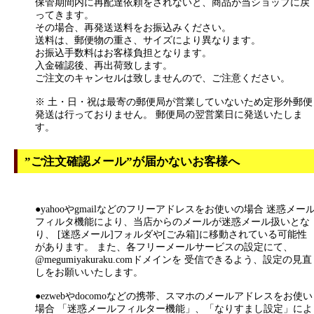
保管期間内に再配達依頼をされないと、商品が当ショップに戻
ってきます。
その場合、再発送送料をお振込みください。
送料は、郵便物の重さ、サイズにより異なります。
お振込手数料はお客様負担となります。
入金確認後、再出荷致します。
ご注文のキャンセルは致しませんので、ご注意ください。
※ 土・日・祝は最寄の郵便局が営業していないため定形外郵便
発送は行っておりません。 郵便局の翌営業日に発送いたしま
す。
”ご注文確認メール”が届かないお客様へ
●yahooやgmailなどのフリーアドレスをお使いの場合 迷惑メー
フィルタ機能により、当店からのメールが迷惑メール扱いとな
り、 [迷惑メール]フォルダや[ごみ箱]に移動されている可能性
があります。 また、各フリーメールサービスの設定にて、
@megumiyakuraku.comドメインを 受信できるよう、設定の見直
しをお願いいたします。
●ezwebやdocomoなどの携帯、スマホのメールアドレスをお使い
場合 「迷惑メールフィルター機能」、「なりすまし設定」によ