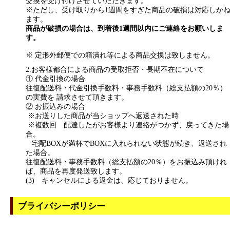
交換を受け付けさせていただきます。
※ただし、受け取りから1週間をすぎた商品の破損は対応しか
ます。
商品が破損の場合は、到着後1週間以内にご連絡をお願いしま
す。
※ 定形外郵便での箱潰れ等による商品交換は致しません。
2.お客様都合による商品の受取拒否・長期不在について
① 代金引換の場合
往復配送料・代金引換手数料・事務手数料（総支払額の20％）
の実費を 請求させて頂きます。
② お振込みの場合
※お送りした商品が当ショップへ返送された時
※複数回 配達したがお客様より連絡がつかず、戻ってきた場
合。
宅配BOXが満杯でBOXに入れられない状態が続き、返送され
た場合。
往復配送料・事務手数料（総支払額の20％）をお振込み頂けれ
ば、商品を再度発送致します。
(3) キャンセルによる返金は、応じておりません。
プライバシーポリシー