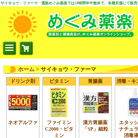
サイキョウ・ファーマ 通販めぐみ薬楽では24時間年中無休で、各種安価にて販売
ホーム
> サイキョウ・ファーマ
ドリンク剤
ビタミン
胃腸薬
消毒・キ
ネオアルファ
ファイミン
漢方胃腸薬
エタッ
C2000・ビタ
「SP」細粒
ナチュ
ミン
消毒