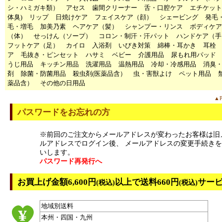
シ・ハミガキ類）
アセス
歯間クリーナー
舌・口腔ケア
エチケット
体臭)
リップ
日焼けケア
フェイスケア（顔）
シェービング
発毛
毛・増毛
加美乃素
ヘアケア（髪）
シャンプー・リンス
ボディケア
（体）
せっけん（ソープ）
コロン・制汗・汗パット
ハンドケア（手
フットケア（足）
カイロ
入浴剤
いびき対策
綿棒・耳かき
耳栓
ア
毛抜き・ピンセット
ハサミ
ベビー
介護用品
尿もれ用パッド
うじ用品
キッチン用品
洗濯用品
温熱用品
冷却・冷感用品
消臭
剤
除菌・防菌用品
殺虫剤(医薬品含）
虫・害獣よけ
ペット用品
薬品含）
その他の日用品
▲P
パスワードをお忘れの方
※前回のご注文からメールアドレスが変わったお客様は旧
ルアドレスでログイン後、 メールアドレスの変更手続き
いします。
パスワード再発行へ
お買上げ金額6,600円
以上で送料660円
サー
(税込)
(税込)
地域別送料
本州・四国・九州