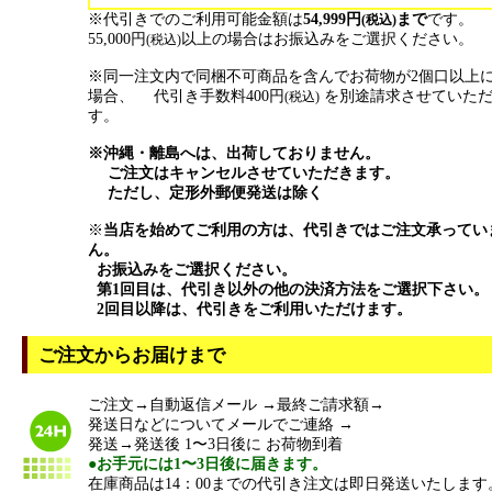
※代引きでのご利用可能金額は
54,999円
まで
です。
(税込)
55,000円
以上の場合はお振込みをご選択ください。
(税込)
※同一注文内で同梱不可商品を含んでお荷物が2個口以上
場合、 代引き手数料400円
を別途請求させていた
(税込)
す。
※沖縄・離島へは、出荷しておりません。
ご注文はキャンセルさせていただきます。
ただし、定形外郵便発送は除く
※
当店を始めてご利用の方は、代引きではご注文承ってい
ん。
お振込みをご選択ください。
第1回目は、代引き以外の他の決済方法をご選択下さい。
2回目以降は、代引きをご利用いただけます。
ご注文からお届けまで
ご注文→自動返信メール →最終ご請求額→
発送日などについてメールでご連絡 →
発送→発送後 1〜3日後に お荷物到着
●お手元には1〜3日後に届きます。
在庫商品は14：00までの代引き注文は即日発送いたします