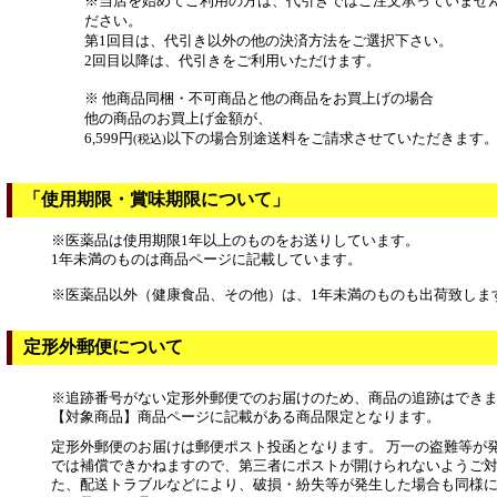
※当店を始めてご利用の方は、代引きではご注文承っていませ
ださい。
第1回目は、代引き以外の他の決済方法をご選択下さい。
2回目以降は、代引きをご利用いただけます。
※ 他商品同梱・不可商品と他の商品をお買上げの場合
他の商品のお買上げ金額が、
6,599円
以下の場合別途送料をご請求させていただきます
(税込)
「使用期限・賞味期限について」
※医薬品は使用期限1年以上のものをお送りしています。
1年未満のものは商品ページに記載しています。
※医薬品以外（健康食品、その他）は、1年未満のものも出荷致しま
定形外郵便について
※追跡番号がない定形外郵便でのお届けのため、商品の追跡はでき
【対象商品】商品ページに記載がある商品限定となります。
定形外郵便のお届けは郵便ポスト投函となります。 万一の盗難等が
では補償できかねますので、第三者にポストが開けられないようご対
た、配送トラブルなどにより、破損・紛失等が発生した場合も同様