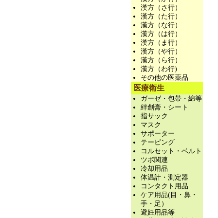
漢方（さ行）
漢方（た行）
漢方（な行）
漢方（は行）
漢方（ま行）
漢方（や行）
漢方（ら行）
漢方（わ行)
その他の医薬品
医療衛生
ガーゼ・包帯・綿等
絆創膏・シート
指サック
マスク
サポーター
テーピング
コルセット・ベルト
ツボ関連
冷却用品
体温計・測定器
コンタクト用品
ケア用品(目・鼻・
手・足）
避妊用品等