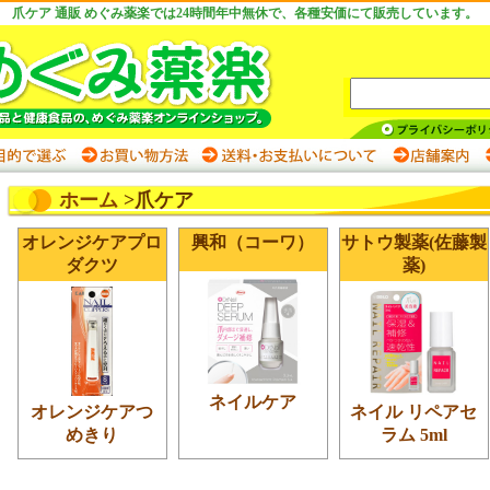
爪ケア 通販 めぐみ薬楽では24時間年中無休で、各種安価にて販売しています。
ホーム
>爪ケア
オレンジケアプロ
興和（コーワ）
サトウ製薬(佐藤製
ダクツ
薬)
ネイルケア
オレンジケアつ
ネイル リペアセ
めきり
ラム 5ml