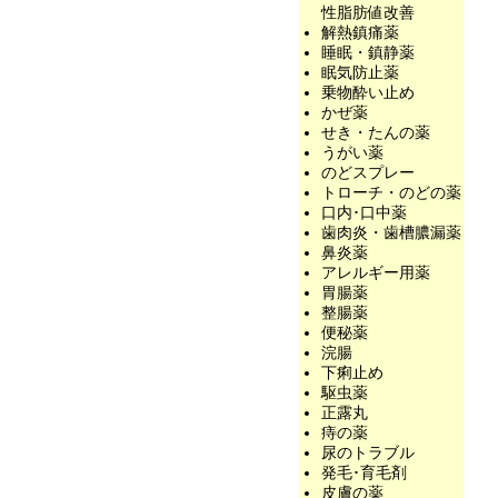
性脂肪値改善
解熱鎮痛薬
睡眠・鎮静薬
眠気防止薬
乗物酔い止め
かぜ薬
せき・たんの薬
うがい薬
のどスプレー
トローチ・のどの薬
口内･口中薬
歯肉炎・歯槽膿漏薬
鼻炎薬
アレルギー用薬
胃腸薬
整腸薬
便秘薬
浣腸
下痢止め
駆虫薬
正露丸
痔の薬
尿のトラブル
発毛･育毛剤
皮膚の薬