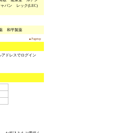
ジャパン
レック(LEC)
薬
和平製薬
▲Pagetop
ルアドレスでログイン