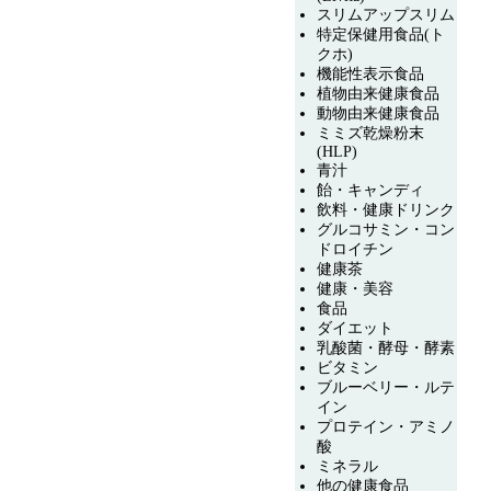
スリムアップスリム
特定保健用食品(ト
クホ)
機能性表示食品
植物由来健康食品
動物由来健康食品
ミミズ乾燥粉末
(HLP)
青汁
飴・キャンディ
飲料・健康ドリンク
グルコサミン・コン
ドロイチン
健康茶
健康・美容
食品
ダイエット
乳酸菌・酵母・酵素
ビタミン
ブルーベリー・ルテ
イン
プロテイン・アミノ
酸
ミネラル
他の健康食品