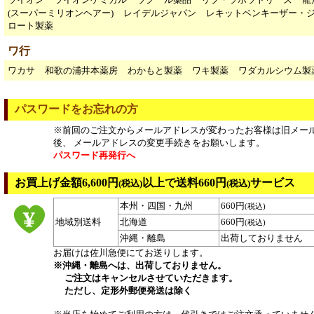
(スーパーミリオンヘアー)
レイデルジャパン
レキットベンキーザー・
ロート製薬
ワ行
ワカサ
和歌の浦井本薬房
わかもと製薬
ワキ製薬
ワダカルシウム製
パスワードをお忘れの方
※前回のご注文からメールアドレスが変わったお客様は旧メー
後、 メールアドレスの変更手続きをお願いします。
パスワード再発行へ
お買上げ金額6,600円
以上で送料660円
サービス
(税込)
(税込)
本州・四国・九州
660円
(税込)
地域別送料
北海道
660円
(税込)
沖縄・離島
出荷しておりません
お届けは佐川急便にてお送りします。
※沖縄・離島へは、出荷しておりません。
ご注文はキャンセルさせていただきます。
ただし、定形外郵便発送は除く