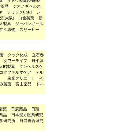
薬
サトウ製薬(佐藤製
堂薬品
シオノギヘルス
ヤ
シミックCMO
シ
薬(大阪)
白金製薬
新
ス製薬
ジャパンギャル
住江織物
スリービー
薬
タック化成
立石春
タワーライフ
丹平製
大昭製薬
ダンヘルスケ
コクファルマケア
テル
社
東光クリエート
㈱
み製薬
富山薬品
ドル
製薬
日廣薬品
日翔
薬品
日本漢方医薬研究
学研究所
野口総合研究