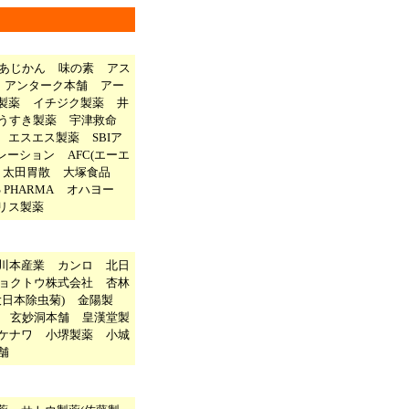
あじかん
味の素
アス
アンターク本舗
アー
製薬
イチジク製薬
井
うすき製薬
宇津救命
エスエス製薬
SBIア
レーション
AFC(エーエ
太田胃散
大塚食品
S PHARMA
オハヨー
リス製薬
川本産業
カンロ
北日
ョクトウ株式会社
杏林
大日本除虫菊)
金陽製
玄妙洞本舗
皇漢堂製
ケナワ
小堺製薬
小城
舗