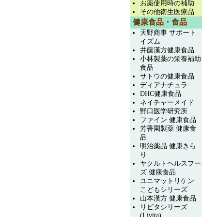
お薬使用時の補助
その他衛生医療品
健康食品・食品
天野商事 サポート
イズム
井藤漢方健康食品
小林製薬の栄養補助
食品
サトウの健康食品
ディアナチュラ
DHC健康食品
ネイチャーメイド
野口医学研究所
ファイン 健康食品
芳香園製薬 健康食
品
明治薬品 健康きら
り
ヤクルトヘルスフー
ズ 健康食品
ユニマットリケン
こどもシリーズ
山本漢方 健康食品
リビタシリーズ
(Livita)