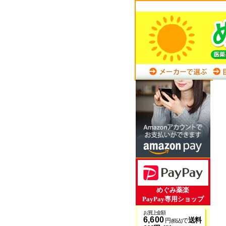
めぐみ薬楽
PayPay専用ショップ
お買上金額
6,600
送料
円
で
(税込)