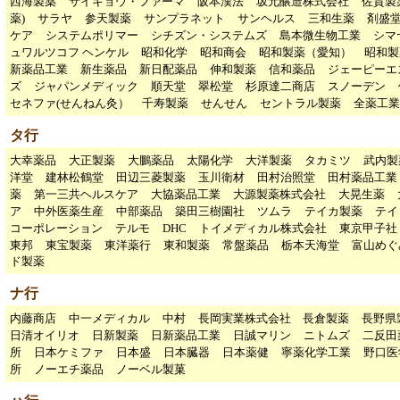
西海製薬
サイキョウ・ファーマ
阪本漢法
坂元醸造株式会社
佐賀製
薬)
サラヤ
参天製薬
サンプラネット
サンヘルス
三和生薬
剤盛
ケア
システムポリマー
シチズン・システムズ
島本微生物工業
シマ
ュワルツコフ ヘンケル
昭和化学
昭和商会
昭和製薬（愛知）
昭和製
新薬品工業
新生薬品
新日配薬品
伸和製薬
信和薬品
ジェーピーエ
ズ
ジャパンメディック
順天堂
翠松堂
杉原達二商店
スノーデン
セネファ(せんねん灸）
千寿製薬
せんせん
セントラル製薬
全薬工業
タ行
大幸薬品
大正製薬
大鵬薬品
太陽化学
大洋製薬
タカミツ
武内製
洋堂
建林松鶴堂
田辺三菱製薬
玉川衛材
田村治照堂
田村薬品工業
薬
第一三共ヘルスケア
大協薬品工業
大源製薬株式会社
大晃生薬
ア
中外医薬生産
中部薬品
築田三樹園社
ツムラ
テイカ製薬
テイ
コーポレーション
テルモ
DHC
トイメディカル株式会社
東京甲子
東邦
東宝製薬
東洋薬行
東和製薬
常盤薬品
栃本天海堂
富山めぐ
ド製薬
ナ行
内藤商店
中一メディカル
中村
長岡実業株式会社
長倉製薬
長野県
日清オイリオ
日新製薬
日新薬品工業
日誠マリン
ニトムズ
二反田
所
日本ケミファ
日本盛
日本臓器
日本薬健
寧薬化学工業
野口医
所
ノーエチ薬品
ノーベル製菓