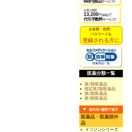
660円
(税込)
サービス!
お買上金額
13,200
円
で
(税込)
代引手数料
サービス!
お名前・住所・
パスワードを
登録される方に
対象商品一覧
医薬分類一覧
第1類医薬品
指定第2類医薬品
第2類医薬品
第3類医薬品
医薬品・医薬部外
品
イソジンシリーズ