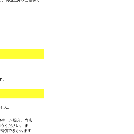
ん。お振込みをご選択く
。
す。
ません。
発生した場合、当店
応ください。 ま
に補償できかねます