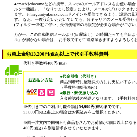
●ezwebやdocomoなどの携帯、スマホのメールアドレスをお使い場
ルター機能」、「なりすまし設定」により、メールがブロック され
ます。 @megumiyakuraku.comドメインを受信できるよう、設定
す。 なお、一度設定いただいていても、各キャリアのメール受信セ
(フィルター強化)に伴い、受信側端末の再設定が必要な場合がござい
万が一、この自動返信メールより(日曜除く） 24時間たっても当店
ル」が届かない場合は、 お手数ですがご連絡頂きますようよろしく
お買上金額13,200円
以上で代引手数料無料
(税込)
代引き手数料400円
(税込)
●代金引換（代引き）
商品到着時に配達員の方にお支払い下さい
（手数料400円
）
(税込)
●銀行・郵便振り込み
入金確認後の発送となります。（手数料お
※代引きでのご利用可能金額は
54,999円
まで
です。
(税込)
55,000円
以上の場合はお振込みをご選択ください。
(税込)
※同一注文内で同梱不可商品を含んでお荷物が2個口以上にな
400円
を別途請求させていただきます。
(税込)