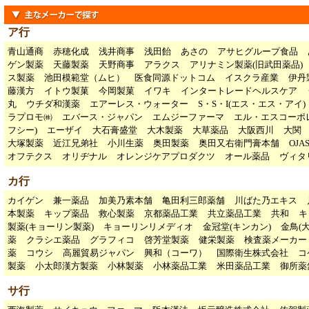
ア行
青山通商
赤穂化成
浅井商事
浅田飴
あさの
アサヒグループ食品
ゲン製薬
天藤製薬
天野商事
アラクス
アリナミン製薬(旧武田薬品)
ス製薬
池田模範堂（ムヒ）
医食同源ドットコム
イスクラ産業
伊丹
藤漢方
イトウ製菓
今岡製菓
イワキ
インタートレードヘルスケア
丸
ウチダ和漢薬
エアーレス・ウォーター
S・S・I(エス・エス・アイ)
ラプロモ㈱
エバース・ジャパン
エムジーファーマ
エル・エスコーポ
フシー)
エーザイ
大石膏盛堂
大木製薬
大草薬品
大阪西川
大関
大塚製薬
近江兄弟社
小川生薬
奥田製薬
奥田又右衛門膏本舗
OJA
オフテクス
オリヂナル
オレンジケアプロダクツ
オール薬品
ヴィタ
カ行
カイゲン
兼一薬品
加美乃素本舗
亀田利三郎薬舗
川ばた乃エキス
本製薬
キップ薬品
救心製薬
京都薬品工業
共立薬品工業
共和
キ
製薬(キョーリン製薬)
キョーリンリメディオ
金冠堂(キンカン)
金鳥(
薬
クラシエ薬品
グラフィコ
啓芳堂製薬
健栄製薬
検査薬メーカー
薬
コウシ
高麗貿易ジャパン
興和（コーワ）
国際衛生株式会社
コ
製薬
小太郎漢方製薬
小林製薬
小林薬品工業
米田薬品工業
御所薬
サ行