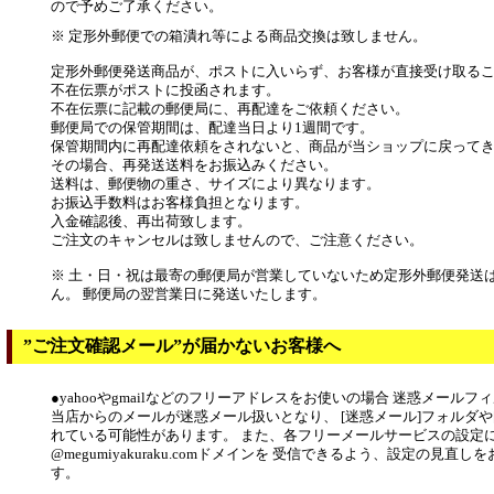
ので予めご了承ください。
※ 定形外郵便での箱潰れ等による商品交換は致しません。
定形外郵便発送商品が、ポストに入いらず、お客様が直接受け取る
不在伝票がポストに投函されます。
不在伝票に記載の郵便局に、再配達をご依頼ください。
郵便局での保管期間は、配達当日より1週間です。
保管期間内に再配達依頼をされないと、商品が当ショップに戻って
その場合、再発送送料をお振込みください。
送料は、郵便物の重さ、サイズにより異なります。
お振込手数料はお客様負担となります。
入金確認後、再出荷致します。
ご注文のキャンセルは致しませんので、ご注意ください。
※ 土・日・祝は最寄の郵便局が営業していないため定形外郵便発送
ん。 郵便局の翌営業日に発送いたします。
”ご注文確認メール”が届かないお客様へ
●yahooやgmailなどのフリーアドレスをお使いの場合 迷惑メール
当店からのメールが迷惑メール扱いとなり、 [迷惑メール]フォルダや
れている可能性があります。 また、各フリーメールサービスの設定
@megumiyakuraku.comドメインを 受信できるよう、設定の見直
す。