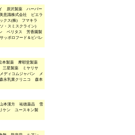
イ
原沢製薬
ハーバー
美意識株式会社
ピエラ
ックス(株)
フマキラ
ソ・スミスクライン)
ン
ベリタス
芳香園製
サッポロフード＆ビバレ
松本製薬
摩耶堂製薬
三星製薬
ミヤリサ
メディコムジャパン
メ
森永乳業クリニコ
森本
山本漢方
祐徳薬品
雪
リケン
ユースキン製
角散
龍泉堂
ルアン