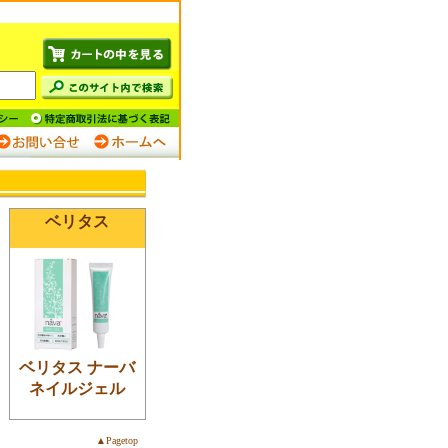
ベリタス
ベリタス ナーバ
ネイルジェル
▲Pagetop