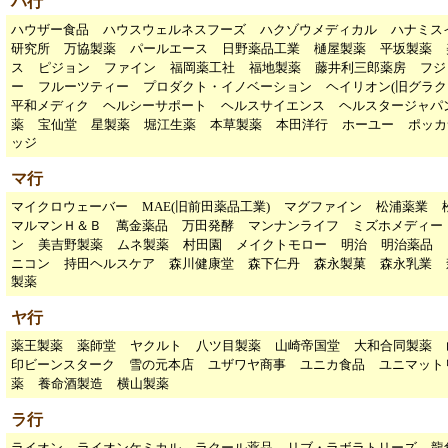
ハ行
ハウザー食品
ハウスウェルネスフーズ
ハクゾウメディカル
ハナミス
研究所
万協製薬
パールエース
日野薬品工業
樋屋製薬
平坂製薬
ス
ピジョン
ファイン
福岡薬工社
福地製薬
藤井利三郎薬房
フジ
ー
フルーツティー
プロダクト・イノベーション
ヘイリオン(旧グラク
平和メディク
ヘルシーサポート
ヘルスサイエンス
ヘルスタージャパ
薬
宝仙堂
星製薬
堀江生薬
本草製薬
本田洋行
ホーユー
ポッカ
ッジ
マ行
マイクロウェーバー
MAE(旧前田薬品工業)
マグファイン
松浦薬業
マルマンＨ＆Ｂ
萬金薬品
万田発酵
マンナンライフ
ミズホメディー
ン
美吉野製薬
ムネ製薬
村田園
メイクトモロー
明治
明治薬品
ニコン
持田ヘルスケア
森川健康堂
森下仁丹
森永製菓
森永乳業
製薬
ヤ行
薬王製薬
薬師堂
ヤクルト
八ツ目製薬
山崎帝国堂
大和合同製薬
印ビーンスターク
雪の元本店
ユザワヤ商事
ユニカ食品
ユニマット
薬
養命酒製造
横山製薬
ラ行
ライオン
ライオンケミカル
ラクール薬品
リブ・ラボラトリーズ
龍