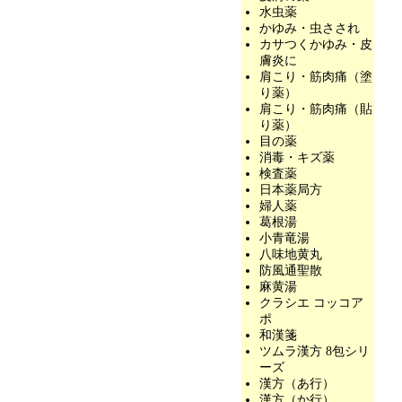
水虫薬
かゆみ・虫さされ
カサつくかゆみ・皮
膚炎に
肩こり・筋肉痛（塗
り薬）
肩こり・筋肉痛（貼
り薬）
目の薬
消毒・キズ薬
検査薬
日本薬局方
婦人薬
葛根湯
小青竜湯
八味地黄丸
防風通聖散
麻黄湯
クラシエ コッコア
ポ
和漢箋
ツムラ漢方 8包シリ
ーズ
漢方（あ行）
漢方（か行）