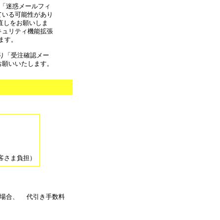
合 「迷惑メールフィ
ている可能性があり
の見直しをお願いしま
キュリティ機能拡張
ます。
より「受注確認メー
お願いいたします。
。
客さま負担）
る場合、 代引き手数料