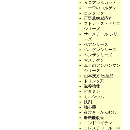
ＡＧアレルカット
コーワのコルゲン
コンタック
正野萬病感応丸
ストナ・ストナリニ
シリーズ
サロメチール シリ
ーズ
ペアシリーズ
ベルゲンシリーズ
ベンザシリーズ
マスチゲン
ムヒのアンパンマン
シリーズ
山本漢方 医薬品
ドリンク剤
滋養強壮
ビタミン
カルシウム
鉄剤
強心薬
夜泣き・かんむし
肝機能改善
コンドロイチン
コレステロール・中