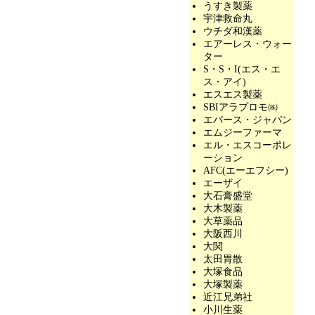
うすき製薬
宇津救命丸
ウチダ和漢薬
エアーレス・ウォー
ター
S・S・I(エス・エ
ス・アイ)
エスエス製薬
SBIアラプロモ㈱
エバース・ジャパン
エムジーファーマ
エル・エスコーポレ
ーション
AFC(エーエフシー)
エーザイ
大石膏盛堂
大木製薬
大草薬品
大阪西川
大関
太田胃散
大塚食品
大塚製薬
近江兄弟社
小川生薬