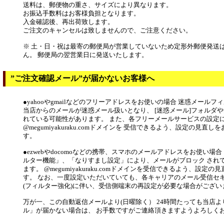
送料は、郵便物の重さ、サイズにより異なります。
お振込手数料はお客様負担となります。
入金確認後、再出荷致します。
ご注文のキャンセルは致しませんので、ご注意ください。
※ 土・日・祝は最寄の郵便局が営業していないため定形外郵便発送
ん。 郵便局の翌営業日に発送いたします。
”ご注文確認メール”が届かないお客様へ
●yahooやgmailなどのフリーアドレスをお使いの場合 迷惑メール
当店からのメールが迷惑メール扱いとなり、 [迷惑メール]フォルダや
れている可能性があります。 また、各フリーメールサービスの設定
@megumiyakuraku.comドメインを 受信できるよう、設定の見直
す。
●ezwebやdocomoなどの携帯、スマホのメールアドレスをお使い場
ルター機能」、「なりすまし設定」により、メールがブロック され
ます。 @megumiyakuraku.comドメインを受信できるよう、設定
す。 なお、一度設定いただいていても、各キャリアのメール受信セ
(フィルター強化)に伴い、受信側端末の再設定が必要な場合がござい
万が一、この自動返信メールより(日曜除く） 24時間たっても当店
ル」が届かない場合は、 お手数ですがご連絡頂きますようよろしく