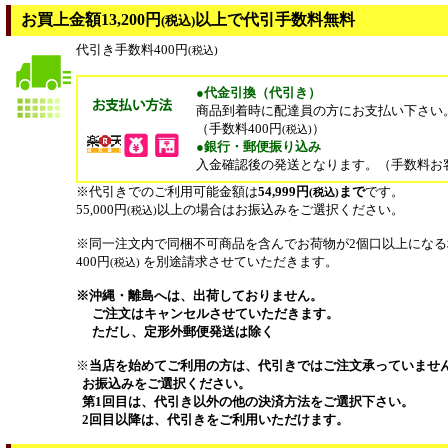
お買上金額13,200円
以上で代引手数料無料
(税込)
代引き手数料400円
(税込)
●代金引換（代引き）
商品到着時に配達員の方にお支払い下さい
（手数料400円
）
(税込)
●銀行・郵便振り込み
入金確認後の発送となります。（手数料お
※代引きでのご利用可能金額は
54,999円
まで
です。
(税込)
55,000円
以上の場合はお振込みをご選択ください。
(税込)
※同一注文内で同梱不可商品を含んでお荷物が2個口以上にな
400円
を別途請求させていただきます。
(税込)
※沖縄・離島へは、出荷しておりません。
ご注文はキャンセルさせていただきます。
ただし、定形外郵便発送は除く
※
当店を始めてご利用の方は、代引きではご注文承っていませ
お振込みをご選択ください。
第1回目は、代引き以外の他の決済方法をご選択下さい。
2回目以降は、代引きをご利用いただけます。