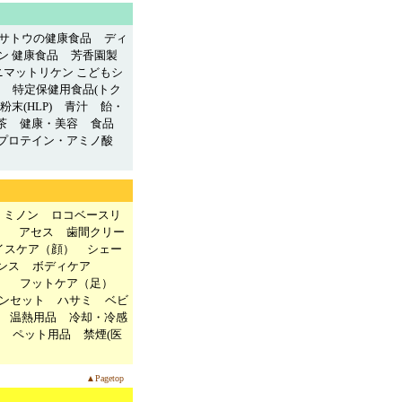
サトウの健康食品
ディ
ン 健康食品
芳香園製
ニマットリケン こどもシ
特定保健用食品(トク
末(HLP)
青汁
飴・
茶
健康・美容
食品
プロテイン・アミノ酸
ミノン
ロコベースリ
）
アセス
歯間クリー
イスケア（顔）
シェー
ンス
ボディケア
）
フットケア（足）
ンセット
ハサミ
ベビ
温熱用品
冷却・冷感
ペット用品
禁煙(医
▲Pagetop