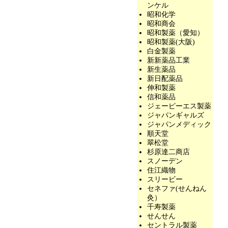
ンケル
昭和化学
昭和商会
昭和製薬（愛知）
昭和製薬(大阪)
白金製薬
新新薬品工業
新生薬品
新日配薬品
伸和製薬
信和薬品
ジェーピーエス製薬
ジャパンギャルズ
ジャパンメディック
順天堂
翠松堂
杉原達二商店
スノーデン
住江織物
スリービー
セネファ(せんねん
灸）
千寿製薬
せんせん
セントラル製薬