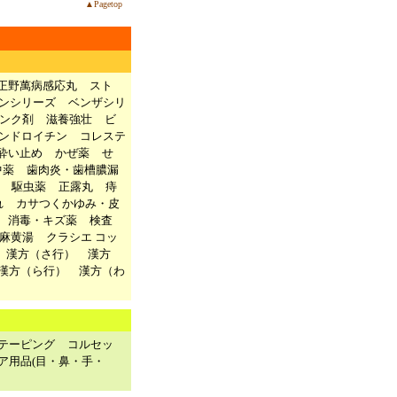
▲Pagetop
正野萬病感応丸
スト
ンシリーズ
ベンザシリ
ンク剤
滋養強壮
ビ
ンドロイチン
コレステ
酔い止め
かぜ薬
せ
中薬
歯肉炎・歯槽膿漏
駆虫薬
正露丸
痔
れ
カサつくかゆみ・皮
消毒・キズ薬
検査
麻黄湯
クラシエ コッ
漢方（さ行）
漢方
漢方（ら行）
漢方（わ
テーピング
コルセッ
ア用品(目・鼻・手・