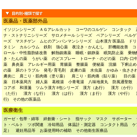
医薬品・医薬部外品
イソジンシリーズ
ＡＧアレルカット
コーワのコルゲン
コンタック
ナ・ストナリニシリーズ
サロメチール シリーズ
ペアシリーズ
ベルゲ
ーズ
マスチゲン
ムヒのアンパンマンシリーズ
山本漢方 医薬品
ドリ
タミン
カルシウム
鉄剤
強心薬
夜泣き・かんむし
肝機能改善
コ
ロール・中性脂肪値改善
解熱鎮痛薬
睡眠・鎮静薬
眠気防止薬
乗物
き・たんの薬
うがい薬
のどスプレー
トローチ・のどの薬
口内･口
薬
鼻炎薬
アレルギー用薬
胃腸薬
整腸薬
便秘薬
浣腸
下痢止め
の薬
尿のトラブル
発毛･育毛剤
皮膚の薬
水虫薬
かゆみ・虫ささ
膚炎に
肩こり・筋肉痛（塗り薬）
肩こり・筋肉痛（貼り薬）
目の薬
薬
日本薬局方
婦人薬
葛根湯
小青竜湯
八味地黄丸
防風通聖散
コアポ
和漢箋
ツムラ漢方 8包シリーズ
漢方（あ行）
漢方（か行）
（た行）
漢方（な行）
漢方（は行）
漢方（ま行）
漢方（や行）
行)
その他の医薬品
医療衛生
ガーゼ・包帯・綿等
絆創膏・シート
指サック
マスク
サポーター
ト・ベルト
ツボ関連
冷却用品
体温計・測定器
コンタクト用品
ケ
足）
避妊用品等
お薬使用時の補助
その他衛生医療品