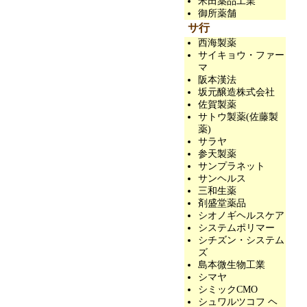
米田薬品工業
御所薬舗
サ行
西海製薬
サイキョウ・ファー
マ
阪本漢法
坂元醸造株式会社
佐賀製薬
サトウ製薬(佐藤製
薬)
サラヤ
参天製薬
サンプラネット
サンヘルス
三和生薬
剤盛堂薬品
シオノギヘルスケア
システムポリマー
シチズン・システム
ズ
島本微生物工業
シマヤ
シミックCMO
シュワルツコフ ヘ