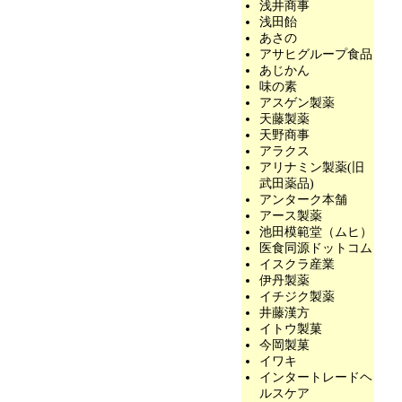
浅井商事
浅田飴
あさの
アサヒグループ食品
あじかん
味の素
アスゲン製薬
天藤製薬
天野商事
アラクス
アリナミン製薬(旧
武田薬品)
アンターク本舗
アース製薬
池田模範堂（ムヒ）
医食同源ドットコム
イスクラ産業
伊丹製薬
イチジク製薬
井藤漢方
イトウ製菓
今岡製菓
イワキ
インタートレードヘ
ルスケア