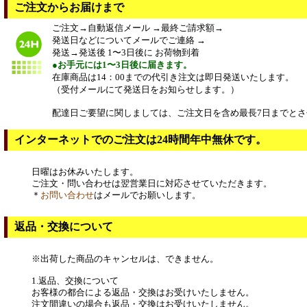
ご注文からお届けまで
ご注文→自動返信メール →最終ご請求額→
発送日などについてメールでご連絡 →
発送→発送後 1〜3日後に お荷物到着
●お手元には1〜3日後に届きます。
在庫商品は14：00までの代引き注文は即日発送いたします。
（受付メールにて発送日をお知らせします。）
配達日ご要望に関しましては、ご注文日を含め最長7日までとさ
インターネットでのご注文は24時間年中無休です。
日曜はお休みいたします。
ご注文・問い合わせは翌営業日に対応させていただきます。
＊
お問い合わせ
はメールでお願いします。
返品・交換について
※出荷した商品のキャンセルは、できません。
1.返品、交換について
お客様の都合による返品・交換はお受けいたしません。
注文間違いの場合も返品・交換はお受けいたしません。