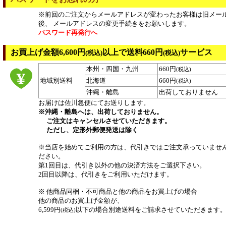
※前回のご注文からメールアドレスが変わったお客様は旧メー
後、 メールアドレスの変更手続きをお願いします。
パスワード再発行へ
お買上げ金額6,600円
以上で送料660円
サービス
(税込)
(税込)
本州・四国・九州
660円
(税込)
地域別送料
北海道
660円
(税込)
沖縄・離島
出荷しておりません
お届けは佐川急便にてお送りします。
※沖縄・離島へは、出荷しておりません。
ご注文はキャンセルさせていただきます。
ただし、定形外郵便発送は除く
※当店を始めてご利用の方は、代引きではご注文承っていませ
ださい。
第1回目は、代引き以外の他の決済方法をご選択下さい。
2回目以降は、代引きをご利用いただけます。
※ 他商品同梱・不可商品と他の商品をお買上げの場合
他の商品のお買上げ金額が、
6,599円
以下の場合別途送料をご請求させていただきます
(税込)