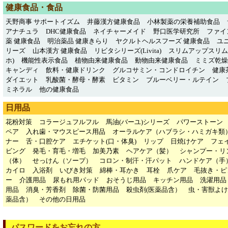
健康食品・食品
天野商事 サポートイズム
井藤漢方健康食品
小林製薬の栄養補助食品
アナチュラ
DHC健康食品
ネイチャーメイド
野口医学研究所
ファイ
薬 健康食品
明治薬品 健康きらり
ヤクルトヘルスフーズ 健康食品
ユ
リーズ
山本漢方 健康食品
リビタシリーズ(Livita)
スリムアップスリム
ホ)
機能性表示食品
植物由来健康食品
動物由来健康食品
ミミズ乾燥粉
キャンディ
飲料・健康ドリンク
グルコサミン・コンドロイチン
健康
ダイエット
乳酸菌・酵母・酵素
ビタミン
ブルーベリー・ルテイン
ミネラル
他の健康食品
日用品
花粉対策
コラージュフルフル
馬油(バーユ)シリーズ
パワーストーン
ペア
入れ歯・マウスピース用品
オーラルケア（ハブラシ・ハミガキ類
ナー
舌・口腔ケア
エチケット(口・体臭)
リップ
日焼けケア
フェ
ビング
発毛・育毛・増毛
加美乃素
ヘアケア（髪）
シャンプー・リ
（体）
せっけん（ソープ）
コロン・制汗・汗パット
ハンドケア（手
カイロ
入浴剤
いびき対策
綿棒・耳かき
耳栓
爪ケア
毛抜き・ピ
ー
介護用品
尿もれ用パッド
おそうじ用品
キッチン用品
洗濯用品
用品
消臭・芳香剤
除菌・防菌用品
殺虫剤(医薬品含）
虫・害獣よけ
薬品含）
その他の日用品
パスワードをお忘れの方