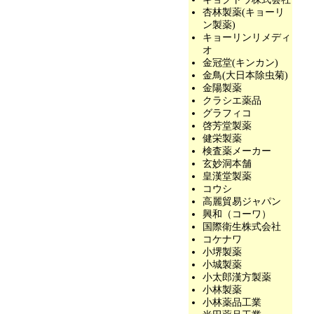
杏林製薬(キョーリ
ン製薬)
キョーリンリメディ
オ
金冠堂(キンカン)
金鳥(大日本除虫菊)
金陽製薬
クラシエ薬品
グラフィコ
啓芳堂製薬
健栄製薬
検査薬メーカー
玄妙洞本舗
皇漢堂製薬
コウシ
高麗貿易ジャパン
興和（コーワ）
国際衛生株式会社
コケナワ
小堺製薬
小城製薬
小太郎漢方製薬
小林製薬
小林薬品工業