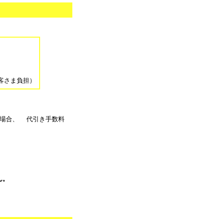
。
客さま負担）
る場合、 代引き手数料
ん。