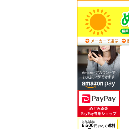
めぐみ薬楽
PayPay専用ショップ
お買上金額
6,600
送料
円
で
(税込)