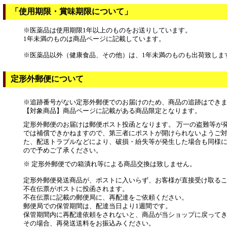
「使用期限・賞味期限について」
※医薬品は使用期限1年以上のものをお送りしています。
1年未満のものは商品ページに記載しています。
※医薬品以外（健康食品、その他）は、1年未満のものも出荷致しま
定形外郵便について
※追跡番号がない定形外郵便でのお届けのため、商品の追跡はでき
【対象商品】商品ページに記載がある商品限定となります。
定形外郵便のお届けは郵便ポスト投函となります。 万一の盗難等が
では補償できかねますので、第三者にポストが開けられないようご対
た、配送トラブルなどにより、破損・紛失等が発生した場合も同様
ので予めご了承ください。
※ 定形外郵便での箱潰れ等による商品交換は致しません。
定形外郵便発送商品が、ポストに入いらず、お客様が直接受け取る
不在伝票がポストに投函されます。
不在伝票に記載の郵便局に、再配達をご依頼ください。
郵便局での保管期間は、配達当日より1週間です。
保管期間内に再配達依頼をされないと、商品が当ショップに戻って
その場合、再発送送料をお振込みください。