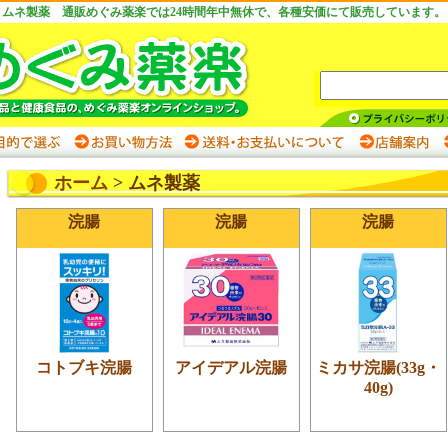
ムネ製薬 通販めぐみ薬楽では24時間年中無休で、各種安価にて販売しています。
ホーム
> ムネ製薬
浣腸
浣腸
浣腸
コトブキ浣腸
アイデアル浣腸
ミカサ浣腸(33g・
40g)