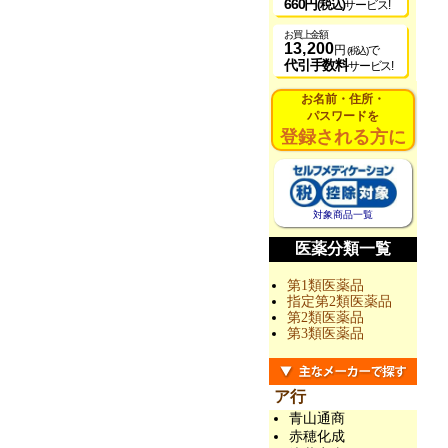
660円
(税込)
サービス!
お買上金額
13,200
円
で
(税込)
代引手数料
サービス!
お名前・住所・
パスワードを
登録される方に
対象商品一覧
医薬分類一覧
第1類医薬品
指定第2類医薬品
第2類医薬品
第3類医薬品
ア行
青山通商
赤穂化成