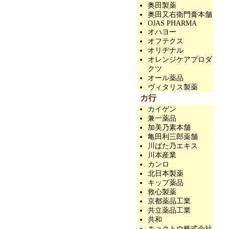
奥田製薬
奥田又右衛門膏本舗
OJAS PHARMA
オハヨー
オフテクス
オリヂナル
オレンジケアプロダ
クツ
オール薬品
ヴィタリス製薬
カ行
カイゲン
兼一薬品
加美乃素本舗
亀田利三郎薬舗
川ばた乃エキス
川本産業
カンロ
北日本製薬
キップ薬品
救心製薬
京都薬品工業
共立薬品工業
共和
キョクトウ株式会社