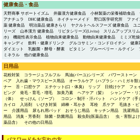
健康食品・食品
天野商事 サポートイズム
井藤漢方健康食品
小林製薬の栄養補助食品
アナチュラ
DHC健康食品
ネイチャーメイド
野口医学研究所
ファイ
薬 健康食品
明治薬品 健康きらり
ヤクルトヘルスフーズ 健康食品
ユ
リーズ
山本漢方 健康食品
リビタシリーズ(Livita)
スリムアップスリム
ホ)
機能性表示食品
植物由来健康食品
動物由来健康食品
ミミズ乾燥粉
キャンディ
飲料・健康ドリンク
グルコサミン・コンドロイチン
健康
ダイエット
乳酸菌・酵母・酵素
ビタミン
ブルーベリー・ルテイン
ミネラル
他の健康食品
日用品
花粉対策
コラージュフルフル
馬油(バーユ)シリーズ
パワーストーン
ペア
入れ歯・マウスピース用品
オーラルケア（ハブラシ・ハミガキ類
ナー
舌・口腔ケア
エチケット(口・体臭)
リップ
日焼けケア
フェ
ビング
発毛・育毛・増毛
加美乃素
ヘアケア（髪）
シャンプー・リ
（体）
せっけん（ソープ）
コロン・制汗・汗パット
ハンドケア（手
カイロ
入浴剤
いびき対策
綿棒・耳かき
耳栓
爪ケア
毛抜き・ピ
ー
介護用品
尿もれ用パッド
おそうじ用品
キッチン用品
洗濯用品
用品
消臭・芳香剤
除菌・防菌用品
殺虫剤(医薬品含）
虫・害獣よけ
薬品含）
その他の日用品
パスワードをお忘れの方