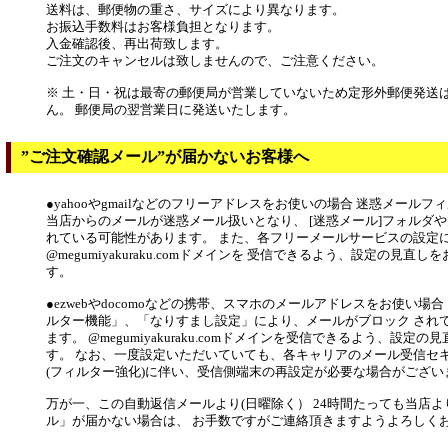
送料は、郵便物の重さ、サイズにより異なります。
お振込手数料はお客様負担となります。
入金確認後、再出荷致します。
ご注文のキャンセルは致しませんので、ご注意ください。
※ 土・日・祝は最寄の郵便局が営業していないため定形外郵便発送
ん。 郵便局の翌営業日に発送いたします。
”ご注文確認メール”が届かないお客様へ
●yahooやgmailなどのフリーアドレスをお使いの場合 迷惑メール
当店からのメールが迷惑メール扱いとなり、 [迷惑メール]フォルダや
れている可能性があります。 また、各フリーメールサービスの設定
@megumiyakuraku.comドメインを 受信できるよう、設定の見直
す。
●ezwebやdocomoなどの携帯、スマホのメールアドレスをお使い場
ルター機能」、「なりすまし設定」により、メールがブロック され
ます。 @megumiyakuraku.comドメインを受信できるよう、設定
す。 なお、一度設定いただいていても、各キャリアのメール受信セ
(フィルター強化)に伴い、受信側端末の再設定が必要な場合がござい
万が一、この自動返信メールより(日曜除く） 24時間たっても当店
ル」が届かない場合は、 お手数ですがご連絡頂きますようよろしく