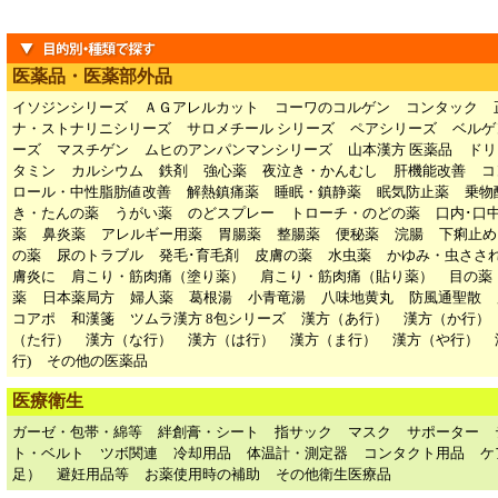
医薬品・医薬部外品
イソジンシリーズ
ＡＧアレルカット
コーワのコルゲン
コンタック
ナ・ストナリニシリーズ
サロメチール シリーズ
ペアシリーズ
ベルゲ
ーズ
マスチゲン
ムヒのアンパンマンシリーズ
山本漢方 医薬品
ドリ
タミン
カルシウム
鉄剤
強心薬
夜泣き・かんむし
肝機能改善
コ
ロール・中性脂肪値改善
解熱鎮痛薬
睡眠・鎮静薬
眠気防止薬
乗物
き・たんの薬
うがい薬
のどスプレー
トローチ・のどの薬
口内･口
薬
鼻炎薬
アレルギー用薬
胃腸薬
整腸薬
便秘薬
浣腸
下痢止め
の薬
尿のトラブル
発毛･育毛剤
皮膚の薬
水虫薬
かゆみ・虫ささ
膚炎に
肩こり・筋肉痛（塗り薬）
肩こり・筋肉痛（貼り薬）
目の薬
薬
日本薬局方
婦人薬
葛根湯
小青竜湯
八味地黄丸
防風通聖散
コアポ
和漢箋
ツムラ漢方 8包シリーズ
漢方（あ行）
漢方（か行）
（た行）
漢方（な行）
漢方（は行）
漢方（ま行）
漢方（や行）
行)
その他の医薬品
医療衛生
ガーゼ・包帯・綿等
絆創膏・シート
指サック
マスク
サポーター
ト・ベルト
ツボ関連
冷却用品
体温計・測定器
コンタクト用品
ケ
足）
避妊用品等
お薬使用時の補助
その他衛生医療品