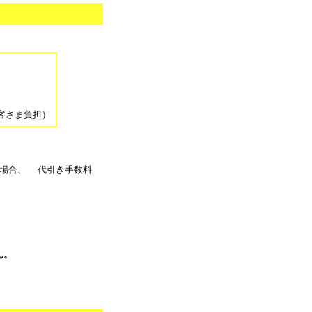
。
客さま負担）
る場合、 代引き手数料
ん。