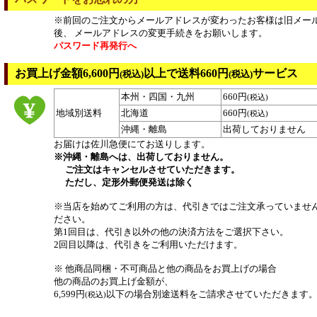
※前回のご注文からメールアドレスが変わったお客様は旧メー
後、 メールアドレスの変更手続きをお願いします。
パスワード再発行へ
お買上げ金額6,600円
以上で送料660円
サービス
(税込)
(税込)
本州・四国・九州
660円
(税込)
地域別送料
北海道
660円
(税込)
沖縄・離島
出荷しておりません
お届けは佐川急便にてお送りします。
※沖縄・離島へは、出荷しておりません。
ご注文はキャンセルさせていただきます。
ただし、定形外郵便発送は除く
※当店を始めてご利用の方は、代引きではご注文承っていませ
ださい。
第1回目は、代引き以外の他の決済方法をご選択下さい。
2回目以降は、代引きをご利用いただけます。
※ 他商品同梱・不可商品と他の商品をお買上げの場合
他の商品のお買上げ金額が、
6,599円
以下の場合別途送料をご請求させていただきます
(税込)