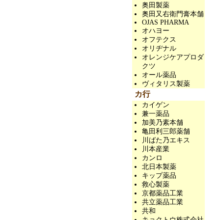
奥田製薬
奥田又右衛門膏本舗
OJAS PHARMA
オハヨー
オフテクス
オリヂナル
オレンジケアプロダ
クツ
オール薬品
ヴィタリス製薬
カ行
カイゲン
兼一薬品
加美乃素本舗
亀田利三郎薬舗
川ばた乃エキス
川本産業
カンロ
北日本製薬
キップ薬品
救心製薬
京都薬品工業
共立薬品工業
共和
キョクトウ株式会社