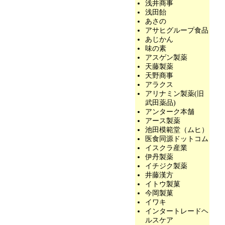
浅井商事
浅田飴
あさの
アサヒグループ食品
あじかん
味の素
アスゲン製薬
天藤製薬
天野商事
アラクス
アリナミン製薬(旧
武田薬品)
アンターク本舗
アース製薬
池田模範堂（ムヒ）
医食同源ドットコム
イスクラ産業
伊丹製薬
イチジク製薬
井藤漢方
イトウ製菓
今岡製菓
イワキ
インタートレードヘ
ルスケア