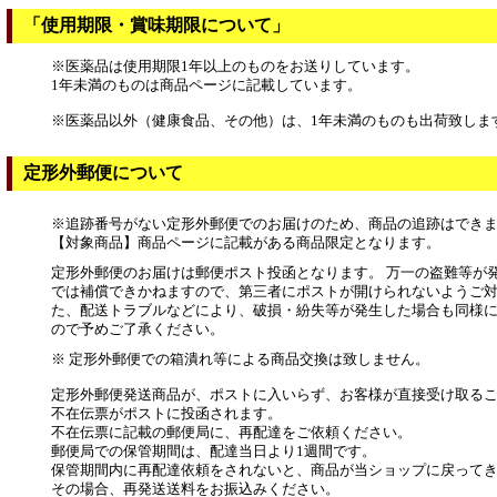
「使用期限・賞味期限について」
※医薬品は使用期限1年以上のものをお送りしています。
1年未満のものは商品ページに記載しています。
※医薬品以外（健康食品、その他）は、1年未満のものも出荷致しま
定形外郵便について
※追跡番号がない定形外郵便でのお届けのため、商品の追跡はでき
【対象商品】商品ページに記載がある商品限定となります。
定形外郵便のお届けは郵便ポスト投函となります。 万一の盗難等が
では補償できかねますので、第三者にポストが開けられないようご対
た、配送トラブルなどにより、破損・紛失等が発生した場合も同様
ので予めご了承ください。
※ 定形外郵便での箱潰れ等による商品交換は致しません。
定形外郵便発送商品が、ポストに入いらず、お客様が直接受け取る
不在伝票がポストに投函されます。
不在伝票に記載の郵便局に、再配達をご依頼ください。
郵便局での保管期間は、配達当日より1週間です。
保管期間内に再配達依頼をされないと、商品が当ショップに戻って
その場合、再発送送料をお振込みください。