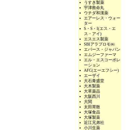
うすき製薬
宇津救命丸
ウチダ和漢薬
エアーレス・ウォー
ター
S・S・I(エス・エ
ス・アイ)
エスエス製薬
SBIアラプロモ㈱
エバース・ジャパン
エムジーファーマ
エル・エスコーポレ
ーション
AFC(エーエフシー)
エーザイ
大石膏盛堂
大木製薬
大草薬品
大阪西川
大関
太田胃散
大塚食品
大塚製薬
近江兄弟社
小川生薬