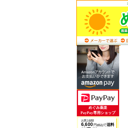
めぐみ薬楽
PayPay専用ショップ
お買上金額
6,600
送料
円
で
(税込)