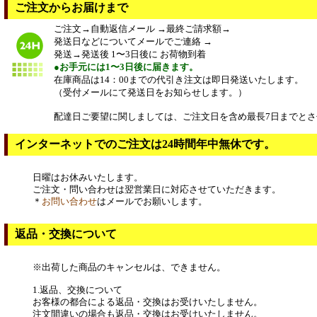
ご注文からお届けまで
ご注文→自動返信メール →最終ご請求額→
発送日などについてメールでご連絡 →
発送→発送後 1〜3日後に お荷物到着
●お手元には1〜3日後に届きます。
在庫商品は14：00までの代引き注文は即日発送いたします。
（受付メールにて発送日をお知らせします。）
配達日ご要望に関しましては、ご注文日を含め最長7日までとさ
インターネットでのご注文は24時間年中無休です。
日曜はお休みいたします。
ご注文・問い合わせは翌営業日に対応させていただきます。
＊
お問い合わせ
はメールでお願いします。
返品・交換について
※出荷した商品のキャンセルは、できません。
1.返品、交換について
お客様の都合による返品・交換はお受けいたしません。
注文間違いの場合も返品・交換はお受けいたしません。