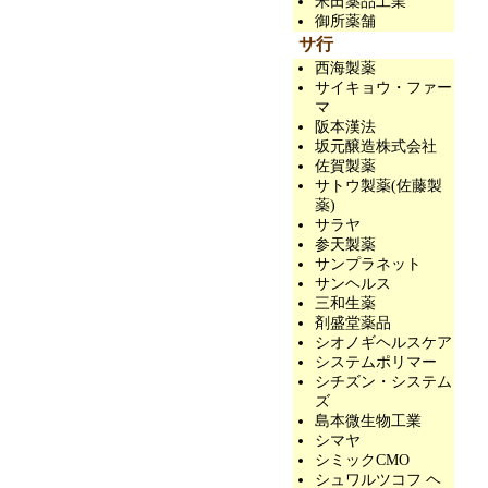
米田薬品工業
御所薬舗
サ行
西海製薬
サイキョウ・ファー
マ
阪本漢法
坂元醸造株式会社
佐賀製薬
サトウ製薬(佐藤製
薬)
サラヤ
参天製薬
サンプラネット
サンヘルス
三和生薬
剤盛堂薬品
シオノギヘルスケア
システムポリマー
シチズン・システム
ズ
島本微生物工業
シマヤ
シミックCMO
シュワルツコフ ヘ