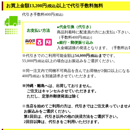
お買上金額13,200円
以上で代引手数料無料
(税込)
代引き手数料400円
(税込)
●代金引換（代引き）
商品到着時に配達員の方にお支払い下さい
（手数料400円
）
(税込)
●銀行・郵便振り込み
入金確認後の発送となります。（手数料お
※代引きでのご利用可能金額は
54,999円
まで
です。
(税込)
55,000円
以上の場合はお振込みをご選択ください。
(税込)
※同一注文内で同梱不可商品を含んでお荷物が2個口以上にな
400円
を別途請求させていただきます。
(税込)
※沖縄・離島へは、出荷しておりません。
ご注文はキャンセルさせていただきます。
ただし、定形外郵便発送は除く
※
当店を始めてご利用の方は、代引きではご注文承っていませ
お振込みをご選択ください。
第1回目は、代引き以外の他の決済方法をご選択下さい。
2回目以降は、代引きをご利用いただけます。