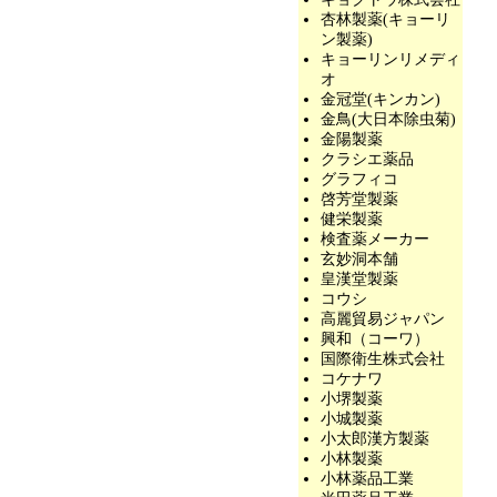
杏林製薬(キョーリ
ン製薬)
キョーリンリメディ
オ
金冠堂(キンカン)
金鳥(大日本除虫菊)
金陽製薬
クラシエ薬品
グラフィコ
啓芳堂製薬
健栄製薬
検査薬メーカー
玄妙洞本舗
皇漢堂製薬
コウシ
高麗貿易ジャパン
興和（コーワ）
国際衛生株式会社
コケナワ
小堺製薬
小城製薬
小太郎漢方製薬
小林製薬
小林薬品工業