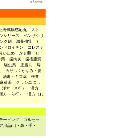
▲Pagetop
正野萬病感応丸
スト
ンシリーズ
ベンザシリ
ンク剤
滋養強壮
ビ
ンドロイチン
コレステ
酔い止め
かぜ薬
せ
中薬
歯肉炎・歯槽膿漏
駆虫薬
正露丸
痔
れ
カサつくかゆみ・皮
消毒・キズ薬
検査
麻黄湯
クラシエ コッ
漢方（さ行）
漢方
漢方（ら行）
漢方（わ
テーピング
コルセッ
ア用品(目・鼻・手・