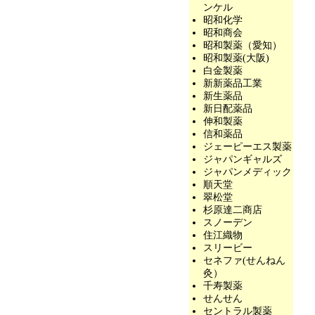
ンケル
昭和化学
昭和商会
昭和製薬（愛知）
昭和製薬(大阪)
白金製薬
新新薬品工業
新生薬品
新日配薬品
伸和製薬
信和薬品
ジェーピーエス製薬
ジャパンギャルズ
ジャパンメディック
順天堂
翠松堂
杉原達二商店
スノーデン
住江織物
スリービー
セネファ(せんねん
灸）
千寿製薬
せんせん
セントラル製薬