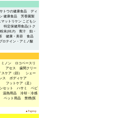
サトウの健康食品
ディ
ン 健康食品
芳香園製
ニマットリケン こどもシ
特定保健用食品(トク
末(HLP)
青汁
飴・
茶
健康・美容
食品
プロテイン・アミノ酸
ミノン
ロコベースリ
）
アセス
歯間クリー
イスケア（顔）
シェー
ンス
ボディケア
）
フットケア（足）
ンセット
ハサミ
ベビ
温熱用品
冷却・冷感
ペット用品
禁煙(医
▲Pagetop