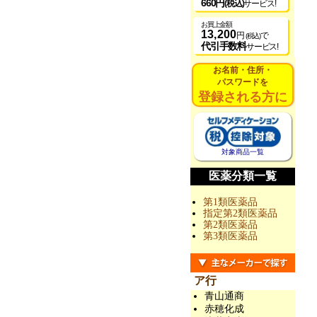
660円
(税込)
サービス!
お買上金額
13,200
円
で
(税込)
代引手数料
サービス!
お名前・住所・
パスワードを
登録される方に
対象商品一覧
医薬分類一覧
第1類医薬品
指定第2類医薬品
第2類医薬品
第3類医薬品
ア行
青山通商
赤穂化成