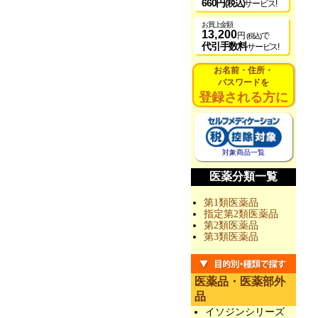
660円
(税込)
サービス!
お買上金額
13,200
円
で
(税込)
代引手数料
サービス!
お名前・住所・
パスワードを
登録される方に
対象商品一覧
医薬分類一覧
第1類医薬品
指定第2類医薬品
第2類医薬品
第3類医薬品
医薬品・医薬部外
品
イソジンシリーズ