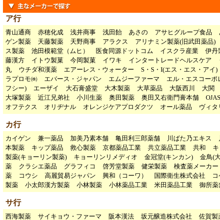
ア行
青山通商
赤穂化成
浅井商事
浅田飴
あさの
アサヒグループ食品
ゲン製薬
天藤製薬
天野商事
アラクス
アリナミン製薬(旧武田薬品)
ス製薬
池田模範堂（ムヒ）
医食同源ドットコム
イスクラ産業
伊丹
藤漢方
イトウ製菓
今岡製菓
イワキ
インタートレードヘルスケア
丸
ウチダ和漢薬
エアーレス・ウォーター
S・S・I(エス・エス・アイ)
ラプロモ㈱
エバース・ジャパン
エムジーファーマ
エル・エスコーポ
フシー)
エーザイ
大石膏盛堂
大木製薬
大草薬品
大阪西川
大関
大塚製薬
近江兄弟社
小川生薬
奥田製薬
奥田又右衛門膏本舗
OJA
オフテクス
オリヂナル
オレンジケアプロダクツ
オール薬品
ヴィタ
カ行
カイゲン
兼一薬品
加美乃素本舗
亀田利三郎薬舗
川ばた乃エキス
本製薬
キップ薬品
救心製薬
京都薬品工業
共立薬品工業
共和
キ
製薬(キョーリン製薬)
キョーリンリメディオ
金冠堂(キンカン)
金鳥(
薬
クラシエ薬品
グラフィコ
啓芳堂製薬
健栄製薬
検査薬メーカー
薬
コウシ
高麗貿易ジャパン
興和（コーワ）
国際衛生株式会社
コ
製薬
小太郎漢方製薬
小林製薬
小林薬品工業
米田薬品工業
御所薬
サ行
西海製薬
サイキョウ・ファーマ
阪本漢法
坂元醸造株式会社
佐賀製