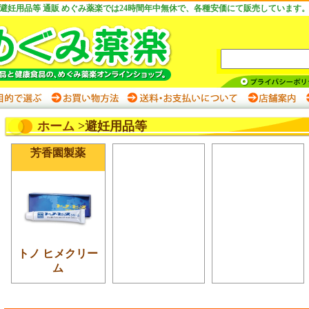
避妊用品等 通販 めぐみ薬楽では24時間年中無休で、各種安価にて販売しています
ホーム
>避妊用品等
芳香園製薬
トノ ヒメクリー
ム