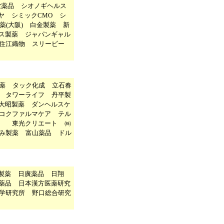
堂薬品
シオノギヘルス
ヤ
シミックCMO
シ
薬(大阪)
白金製薬
新
ス製薬
ジャパンギャル
住江織物
スリービー
薬
タック化成
立石春
タワーライフ
丹平製
大昭製薬
ダンヘルスケ
コクファルマケア
テル
社
東光クリエート
㈱
み製薬
富山薬品
ドル
製薬
日廣薬品
日翔
薬品
日本漢方医薬研究
学研究所
野口総合研究