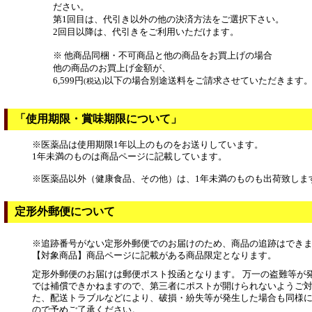
ださい。
第1回目は、代引き以外の他の決済方法をご選択下さい。
2回目以降は、代引きをご利用いただけます。
※ 他商品同梱・不可商品と他の商品をお買上げの場合
他の商品のお買上げ金額が、
6,599円
以下の場合別途送料をご請求させていただきます
(税込)
「使用期限・賞味期限について」
※医薬品は使用期限1年以上のものをお送りしています。
1年未満のものは商品ページに記載しています。
※医薬品以外（健康食品、その他）は、1年未満のものも出荷致しま
定形外郵便について
※追跡番号がない定形外郵便でのお届けのため、商品の追跡はでき
【対象商品】商品ページに記載がある商品限定となります。
定形外郵便のお届けは郵便ポスト投函となります。 万一の盗難等が
では補償できかねますので、第三者にポストが開けられないようご対
た、配送トラブルなどにより、破損・紛失等が発生した場合も同様
ので予めご了承ください。