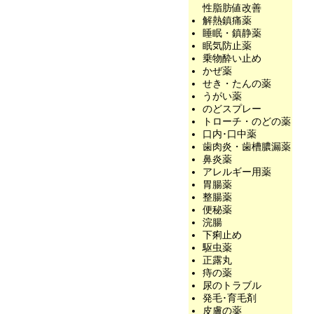
性脂肪値改善
解熱鎮痛薬
睡眠・鎮静薬
眠気防止薬
乗物酔い止め
かぜ薬
せき・たんの薬
うがい薬
のどスプレー
トローチ・のどの薬
口内･口中薬
歯肉炎・歯槽膿漏薬
鼻炎薬
アレルギー用薬
胃腸薬
整腸薬
便秘薬
浣腸
下痢止め
駆虫薬
正露丸
痔の薬
尿のトラブル
発毛･育毛剤
皮膚の薬