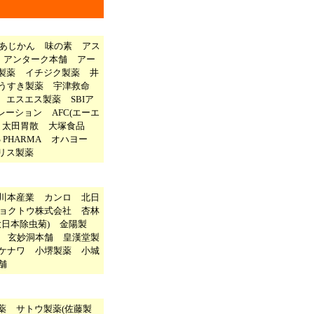
あじかん
味の素
アス
アンターク本舗
アー
製薬
イチジク製薬
井
うすき製薬
宇津救命
エスエス製薬
SBIア
レーション
AFC(エーエ
太田胃散
大塚食品
S PHARMA
オハヨー
リス製薬
川本産業
カンロ
北日
ョクトウ株式会社
杏林
大日本除虫菊)
金陽製
玄妙洞本舗
皇漢堂製
ケナワ
小堺製薬
小城
舗
薬
サトウ製薬(佐藤製