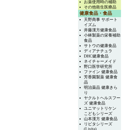
お薬使用時の補助
その他衛生医療品
健康食品・食品
天野商事 サポート
イズム
井藤漢方健康食品
小林製薬の栄養補助
食品
サトウの健康食品
ディアナチュラ
DHC健康食品
ネイチャーメイド
野口医学研究所
ファイン 健康食品
芳香園製薬 健康食
品
明治薬品 健康きら
り
ヤクルトヘルスフー
ズ 健康食品
ユニマットリケン
こどもシリーズ
山本漢方 健康食品
リビタシリーズ
(Livita)