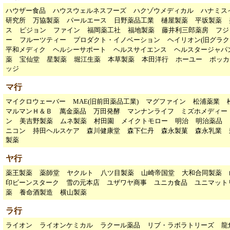
ハウザー食品
ハウスウェルネスフーズ
ハクゾウメディカル
ハナミス
研究所
万協製薬
パールエース
日野薬品工業
樋屋製薬
平坂製薬
ス
ピジョン
ファイン
福岡薬工社
福地製薬
藤井利三郎薬房
フジ
ー
フルーツティー
プロダクト・イノベーション
ヘイリオン(旧グラク
平和メディク
ヘルシーサポート
ヘルスサイエンス
ヘルスタージャパ
薬
宝仙堂
星製薬
堀江生薬
本草製薬
本田洋行
ホーユー
ポッカ
ッジ
マ行
マイクロウェーバー
MAE(旧前田薬品工業)
マグファイン
松浦薬業
マルマンＨ＆Ｂ
萬金薬品
万田発酵
マンナンライフ
ミズホメディー
ン
美吉野製薬
ムネ製薬
村田園
メイクトモロー
明治
明治薬品
ニコン
持田ヘルスケア
森川健康堂
森下仁丹
森永製菓
森永乳業
製薬
ヤ行
薬王製薬
薬師堂
ヤクルト
八ツ目製薬
山崎帝国堂
大和合同製薬
印ビーンスターク
雪の元本店
ユザワヤ商事
ユニカ食品
ユニマット
薬
養命酒製造
横山製薬
ラ行
ライオン
ライオンケミカル
ラクール薬品
リブ・ラボラトリーズ
龍