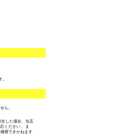
。
す。
ません。
発生した場合、当店
応ください。 ま
に補償できかねます