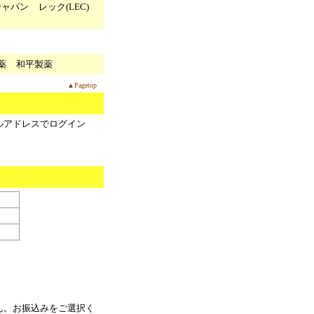
ジャパン
レック(LEC)
薬
和平製薬
▲Pagetop
ルアドレスでログイン
ん。お振込みをご選択く