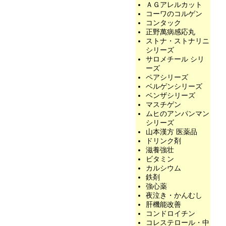
ＡＧアレルカット
コーワのコルゲン
コンタック
正野萬病感応丸
ストナ・ストナリニ
シリーズ
サロメチール シリ
ーズ
ペアシリーズ
ベルゲンシリーズ
ベンザシリーズ
マスチゲン
ムヒのアンパンマン
シリーズ
山本漢方 医薬品
ドリンク剤
滋養強壮
ビタミン
カルシウム
鉄剤
強心薬
夜泣き・かんむし
肝機能改善
コンドロイチン
コレステロール・中