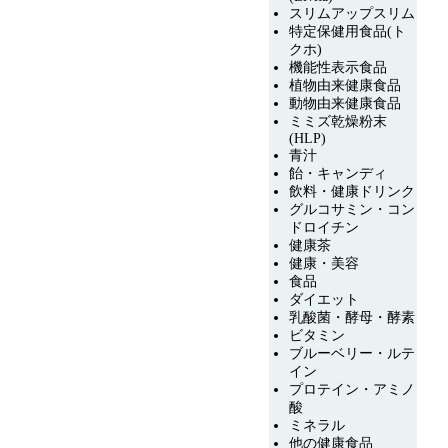
スリムアップスリム
特定保健用食品(ト
クホ)
機能性表示食品
植物由来健康食品
動物由来健康食品
ミミズ乾燥粉末
(HLP)
青汁
飴・キャンディ
飲料・健康ドリンク
グルコサミン・コン
ドロイチン
健康茶
健康・美容
食品
ダイエット
乳酸菌・酵母・酵素
ビタミン
ブルーベリー・ルテ
イン
プロテイン・アミノ
酸
ミネラル
他の健康食品