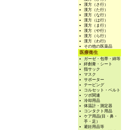
漢方（さ行）
漢方（た行）
漢方（な行）
漢方（は行）
漢方（ま行）
漢方（や行）
漢方（ら行）
漢方（わ行)
その他の医薬品
医療衛生
ガーゼ・包帯・綿等
絆創膏・シート
指サック
マスク
サポーター
テーピング
コルセット・ベルト
ツボ関連
冷却用品
体温計・測定器
コンタクト用品
ケア用品(目・鼻・
手・足）
避妊用品等