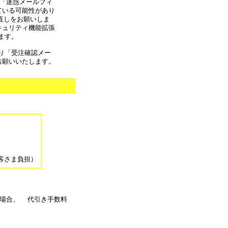
合 「迷惑メールフィ
ている可能性があり
の見直しをお願いしま
キュリティ機能拡張
ます。
より「受注確認メー
お願いいたします。
。
客さま負担）
る場合、 代引き手数料