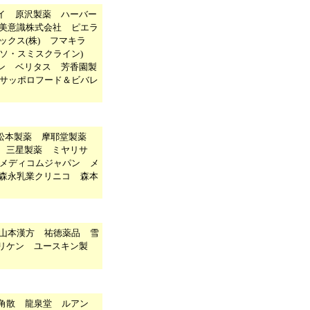
イ
原沢製薬
ハーバー
美意識株式会社
ピエラ
ックス(株)
フマキラ
ソ・スミスクライン)
ン
ベリタス
芳香園製
サッポロフード＆ビバレ
松本製薬
摩耶堂製薬
三星製薬
ミヤリサ
メディコムジャパン
メ
森永乳業クリニコ
森本
山本漢方
祐徳薬品
雪
リケン
ユースキン製
角散
龍泉堂
ルアン