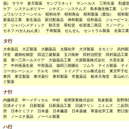
薬)
サラヤ
参天製薬
サンプラネット
サンヘルス
三和生薬
剤盛
ケア
システムポリマー
シチズン・システムズ
島本微生物工業
シマ
ュワルツコフ ヘンケル
昭和化学
昭和商会
昭和製薬（愛知）
昭和製
新薬品工業
新生薬品
新日配薬品
伸和製薬
信和薬品
ジェーピーエ
ズ
ジャパンメディック
順天堂
翠松堂
杉原達二商店
スノーデン
セネファ(せんねん灸）
千寿製薬
せんせん
セントラル製薬
全薬工業
タ行
大幸薬品
大正製薬
大鵬薬品
太陽化学
大洋製薬
タカミツ
武内製
洋堂
建林松鶴堂
田辺三菱製薬
玉川衛材
田村治照堂
田村薬品工業
薬
第一三共ヘルスケア
大協薬品工業
大源製薬株式会社
大晃生薬
ア
中外医薬生産
中部薬品
築田三樹園社
ツムラ
テイカ製薬
テイ
コーポレーション
テルモ
DHC
トイメディカル株式会社
東京甲子
東邦
東宝製薬
東洋薬行
東和製薬
常盤薬品
栃本天海堂
富山めぐ
ド製薬
ナ行
内藤商店
中一メディカル
中村
長岡実業株式会社
長倉製薬
長野県
日清オイリオ
日新製薬
日新薬品工業
日誠マリン
ニトムズ
二反田
所
日本ケミファ
日本盛
日本臓器
日本薬健
寧薬化学工業
野口医
所
ノーエチ薬品
ノーベル製菓
ハ行