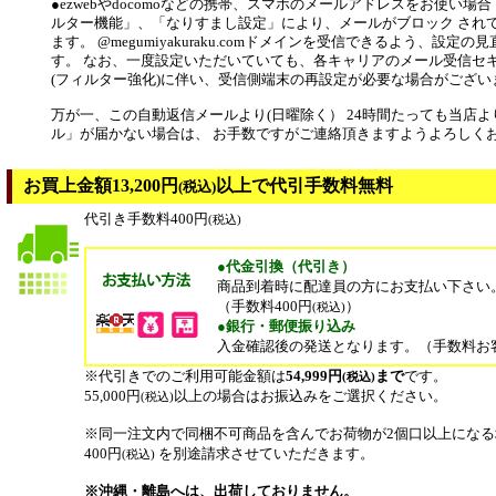
●ezwebやdocomoなどの携帯、スマホのメールアドレスをお使い場
ルター機能」、「なりすまし設定」により、メールがブロック され
ます。 @megumiyakuraku.comドメインを受信できるよう、設定
す。 なお、一度設定いただいていても、各キャリアのメール受信セ
(フィルター強化)に伴い、受信側端末の再設定が必要な場合がござい
万が一、この自動返信メールより(日曜除く） 24時間たっても当店
ル」が届かない場合は、 お手数ですがご連絡頂きますようよろしく
お買上金額13,200円
以上で代引手数料無料
(税込)
代引き手数料400円
(税込)
●代金引換（代引き）
商品到着時に配達員の方にお支払い下さい
（手数料400円
）
(税込)
●銀行・郵便振り込み
入金確認後の発送となります。（手数料お
※代引きでのご利用可能金額は
54,999円
まで
です。
(税込)
55,000円
以上の場合はお振込みをご選択ください。
(税込)
※同一注文内で同梱不可商品を含んでお荷物が2個口以上にな
400円
を別途請求させていただきます。
(税込)
※沖縄・離島へは、出荷しておりません。