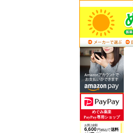
めぐみ薬楽
PayPay専用ショップ
お買上金額
6,600
送料
円
で
(税込)