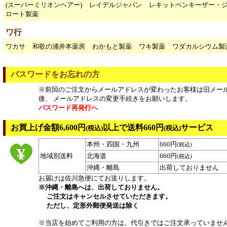
(スーパーミリオンヘアー)
レイデルジャパン
レキットベンキーザー・
ロート製薬
ワ行
ワカサ
和歌の浦井本薬房
わかもと製薬
ワキ製薬
ワダカルシウム製
パスワードをお忘れの方
※前回のご注文からメールアドレスが変わったお客様は旧メー
後、 メールアドレスの変更手続きをお願いします。
パスワード再発行へ
お買上げ金額6,600円
以上で送料660円
サービス
(税込)
(税込)
本州・四国・九州
660円
(税込)
地域別送料
北海道
660円
(税込)
沖縄・離島
出荷しておりません
お届けは佐川急便にてお送りします。
※沖縄・離島へは、出荷しておりません。
ご注文はキャンセルさせていただきます。
ただし、定形外郵便発送は除く
※当店を始めてご利用の方は、代引きではご注文承っていませ