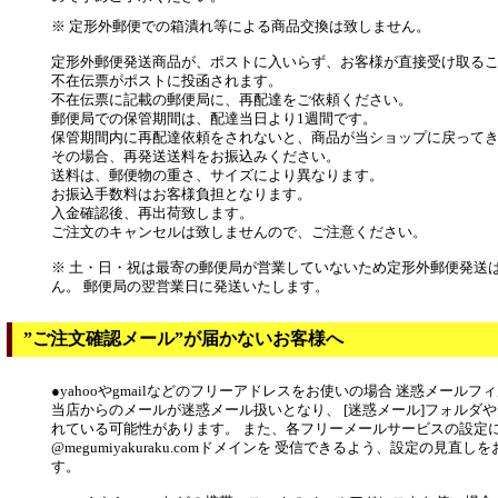
※ 定形外郵便での箱潰れ等による商品交換は致しません。
定形外郵便発送商品が、ポストに入いらず、お客様が直接受け取る
不在伝票がポストに投函されます。
不在伝票に記載の郵便局に、再配達をご依頼ください。
郵便局での保管期間は、配達当日より1週間です。
保管期間内に再配達依頼をされないと、商品が当ショップに戻って
その場合、再発送送料をお振込みください。
送料は、郵便物の重さ、サイズにより異なります。
お振込手数料はお客様負担となります。
入金確認後、再出荷致します。
ご注文のキャンセルは致しませんので、ご注意ください。
※ 土・日・祝は最寄の郵便局が営業していないため定形外郵便発送
ん。 郵便局の翌営業日に発送いたします。
”ご注文確認メール”が届かないお客様へ
●yahooやgmailなどのフリーアドレスをお使いの場合 迷惑メール
当店からのメールが迷惑メール扱いとなり、 [迷惑メール]フォルダや
れている可能性があります。 また、各フリーメールサービスの設定
@megumiyakuraku.comドメインを 受信できるよう、設定の見直
す。