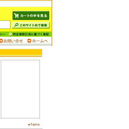
。
▲Pagetop