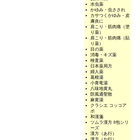
水虫薬
かゆみ・虫さされ
カサつくかゆみ・皮
膚炎に
肩こり・筋肉痛（塗
り薬）
肩こり・筋肉痛（貼
り薬）
目の薬
消毒・キズ薬
検査薬
日本薬局方
婦人薬
葛根湯
小青竜湯
八味地黄丸
防風通聖散
麻黄湯
クラシエ コッコア
ポ
和漢箋
ツムラ漢方 8包シリ
ーズ
漢方（あ行）
漢方（か行）