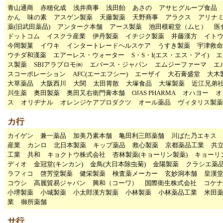
青山通商
赤穂化成
浅井商事
浅田飴
あさの
アサヒグループ食品
かん
味の素
アスゲン製薬
天藤製薬
天野商事
アラクス
アリナ
薬(旧武田薬品)
アンターク本舗
アース製薬
池田模範堂（ムヒ）
医
ドットコム
イスクラ産業
伊丹製薬
イチジク製薬
井藤漢方
イト
今岡製菓
イワキ
インタートレードヘルスケア
うすき製薬
宇津救命
ウチダ和漢薬
エアーレス・ウォーター
S・S・I(エス・エス・アイ)
エ
ス製薬
SBIアラプロモ㈱
エバース・ジャパン
エムジーファーマ
エ
スコーポレーション
AFC(エーエフシー)
エーザイ
大石膏盛堂
大木
大草薬品
大阪西川
大関
太田胃散
大塚食品
大塚製薬
近江兄弟
川生薬
奥田製薬
奥田又右衛門膏本舗
OJAS PHARMA
オハヨー
オ
ス
オリヂナル
オレンジケアプロダクツ
オール薬品
ヴィタリス製薬
カ行
カイゲン
兼一薬品
加美乃素本舗
亀田利三郎薬舗
川ばた乃エキス
産業
カンロ
北日本製薬
キップ薬品
救心製薬
京都薬品工業
共
工業
共和
キョクトウ株式会社
杏林製薬(キョーリン製薬)
キョーリ
ディオ
金冠堂(キンカン)
金鳥(大日本除虫菊)
金陽製薬
クラシエ薬
ラフィコ
啓芳堂製薬
健栄製薬
検査薬メーカー
玄妙洞本舗
皇漢
コウシ
高麗貿易ジャパン
興和（コーワ）
国際衛生株式会社
コケナ
小堺製薬
小城製薬
小太郎漢方製薬
小林製薬
小林薬品工業
米田
業
御所薬舗
サ行