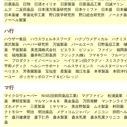
日廣薬品
日翔
日清オイリオ
日新製薬
日新薬品工業
日誠マリン
ムズ
二反田薬品
日本漢方医薬研究所
日本ケミファ
日本盛
日本
日本薬健
寧薬化学工業
野口医学研究所
野口総合研究所
ノーエチ薬
ノーベル製菓
ハ行
ハウザー食品
ハウスウェルネスフーズ
ハクゾウメディカル
ハナミス
原沢製薬
ハーバー研究所
万協製薬
パールエース
日野薬品工業
薬
平坂製薬
美意識株式会社
ピエラス
ピジョン
ファイン
福岡
社
福地製薬
藤井利三郎薬房
フジックス(株)
フマキラー
フルーツ
ー
プロダクト・イノベーション
ヘイリオン(旧グラクソ・スミスクライ
平和メディク
ヘルシーサポート
ヘルスサイエンス
ヘルスタージャパ
ベリタス
芳香園製薬
宝仙堂
星製薬
堀江生薬
本草製薬
本田洋
ーユー
ポッカサッポロフード＆ビバレッジ
マ行
マイクロウェーバー
MAE(旧前田薬品工業)
マグファイン
松浦薬業
薬
摩耶堂製薬
マルマンＨ＆Ｂ
萬金薬品
万田発酵
マンナンライ
ズホメディー
三星製薬
ミヤリサン
美吉野製薬
ムネ製薬
村田園
クトモロー
明治
明治薬品
メディコムジャパン
メニコン
持田ヘ
ア
森川健康堂
森下仁丹
森永製菓
森永乳業
森永乳業クリニコ
薬