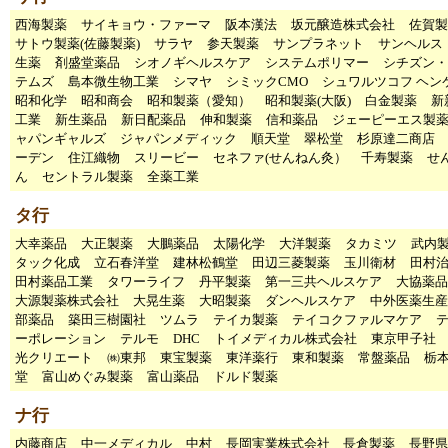
西海製薬
サイキョウ・ファーマ
阪本漢法
坂元醸造株式会社
佐賀製
サトウ製薬(佐藤製薬)
サラヤ
参天製薬
サンプラネット
サンヘルス
生薬
剤盛堂薬品
シオノギヘルスケア
システムポリマー
シチズン・
テムズ
島本微生物工業
シマヤ
シミックCMO
シュワルツコフ ヘン
昭和化学
昭和商会
昭和製薬（愛知）
昭和製薬(大阪)
白金製薬
新
工業
新生薬品
新日配薬品
伸和製薬
信和薬品
ジェーピーエス製
ャパンギャルズ
ジャパンメディック
順天堂
翠松堂
杉原達二商店
ーデン
住江織物
スリービー
セネファ(せんねん灸）
千寿製薬
せ
ん
セントラル製薬
全薬工業
タ行
大幸薬品
大正製薬
大鵬薬品
太陽化学
大洋製薬
タカミツ
武内
タック化成
立石春洋堂
建林松鶴堂
田辺三菱製薬
玉川衛材
田村
田村薬品工業
タワーライフ
丹平製薬
第一三共ヘルスケア
大協薬品
大源製薬株式会社
大晃生薬
大昭製薬
ダンヘルスケア
中外医薬生産
部薬品
築田三樹園社
ツムラ
テイカ製薬
テイコクファルマケア
ーポレーション
テルモ
DHC
トイメディカル株式会社
東京甲子
光クリエート
㈱東邦
東宝製薬
東洋薬行
東和製薬
常盤薬品
栃
堂
富山めぐみ製薬
富山薬品
ドルド製薬
ナ行
内藤商店
中一メディカル
中村
長岡実業株式会社
長倉製薬
長野県