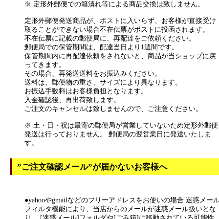
※ 定形外郵便での箱潰れ等による商品交換は致しません。
定形外郵便発送商品が、ポストに入いらず、お客様が直接受け
取ることができない場合不在伝票がポストに投函されます。
不在伝票に記載の郵便局に、再配達をご依頼ください。
郵便局での保管期間は、配達当日より1週間です。
保管期間内に再配達依頼をされないと、商品が当ショップに戻
ってきます。
その場合、再発送送料をお振込みください。
送料は、郵便物の重さ、サイズにより異なります。
お振込手数料はお客様負担となります。
入金確認後、再出荷致します。
ご注文のキャンセルは致しませんので、ご注意ください。
※ 土・日・祝は最寄の郵便局が営業していないため定形外郵便
発送は行っておりません。 郵便局の翌営業日に発送いたしま
す。
”ご注文確認メール”が届かないお客様へ
●yahooやgmailなどのフリーアドレスをお使いの場合 迷惑メー
フィルタ機能により、当店からのメールが迷惑メール扱いとな
り、 [迷惑メール]フォルダや[ごみ箱]に移動されている可能性