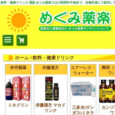
飲料・健康ドリンク 通販 めぐみ薬楽では24時間年中無休で、各種安価にて販売し
ホーム
>飲料・健康ドリンク
伊丹製薬
井藤漢方
エアーレス・
興和（
ウォーター
ワ
ミネドリン
井藤漢方 マカド
三多水(サン
カンゾ
リンク
ダス)ミネラ
ワ