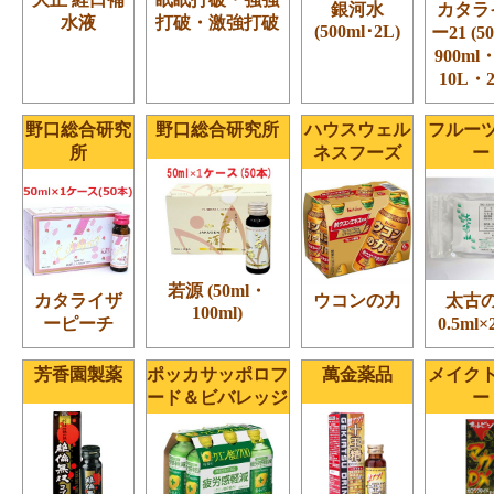
銀河水
カタラ
水液
打破・激強打破
(500ml･2L)
ー21 (5
900ml
10L・2
野口総合研究
野口総合研究所
ハウスウェル
フルー
所
ネスフーズ
ー
若源 (50ml・
カタライザ
ウコンの力
太古
100ml)
ーピーチ
0.5ml
芳香園製薬
ポッカサッポロフ
萬金薬品
メイク
ード＆ビバレッジ
ー