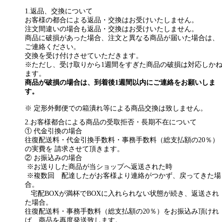
1.返品、交換について
お客様の都合による返品・交換はお受けいたしません。
注文間違いの場合も返品・交換はお受けいたしません。
商品に破損があった場合、注文と異なる商品が届いた場合は、
ご連絡ください。
交換を受け付けさせていただきます。
※ただし、受け取りから1週間をすぎた商品の破損は対応しか
ます。
商品が破損の場合は、到着後1週間以内にご連絡をお願いしま
す。
※ 定形外郵便での箱潰れ等による商品交換は致しません。
2.お客様都合による商品の受取拒否・長期不在について
① 代金引換の場合
往復配送料・代金引換手数料・事務手数料（総支払額の20％）
の実費を 請求させて頂きます。
② お振込みの場合
※お送りした商品が当ショップへ返送された時
※複数回 配達したがお客様より連絡がつかず、戻ってきた場
合。
宅配BOXが満杯でBOXに入れられない状態が続き、返送され
た場合。
往復配送料・事務手数料（総支払額の20％）をお振込み頂けれ
ば、商品を再度発送致します。