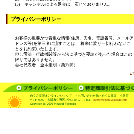
(3) キャンセルによる返金は、応じておりません。
プライバシーポリシー
お客様の重要かつ貴重な情報(住所、氏名、電話番号、メールア
ドレス等)を第三者に流すことは、 将来に渡り一切行わないこ
とをお約束いたします。
但し司法・行政機関等から法に基づき要請があった場合はこの
限りではありません。
会社代表者：金本圭明（薬剤師）
▲P
めぐみ薬楽オンラインショップ ＜お問い合わせ先＞めぐみ薬楽 小路店
〒544-0002 大阪市生野区小路3-10-12 E-mail:
info@megumiyakuraku.com
Copyright (c) 2006 Megumi Yakuraku