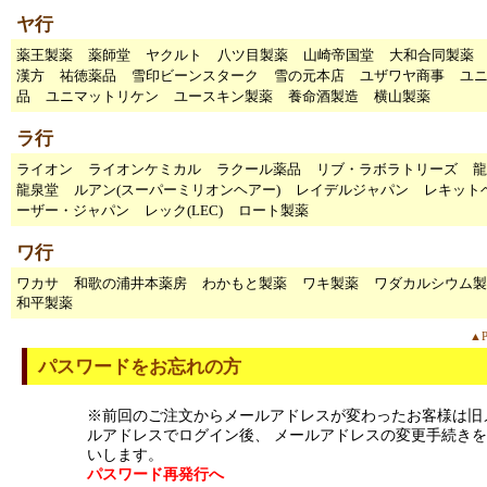
ヤ行
薬王製薬
薬師堂
ヤクルト
八ツ目製薬
山崎帝国堂
大和合同製薬
漢方
祐徳薬品
雪印ビーンスターク
雪の元本店
ユザワヤ商事
ユ
品
ユニマットリケン
ユースキン製薬
養命酒製造
横山製薬
ラ行
ライオン
ライオンケミカル
ラクール薬品
リブ・ラボラトリーズ
龍
龍泉堂
ルアン(スーパーミリオンヘアー)
レイデルジャパン
レキット
ーザー・ジャパン
レック(LEC)
ロート製薬
ワ行
ワカサ
和歌の浦井本薬房
わかもと製薬
ワキ製薬
ワダカルシウム製
和平製薬
▲P
パスワードをお忘れの方
※前回のご注文からメールアドレスが変わったお客様は旧
ルアドレスでログイン後、 メールアドレスの変更手続き
いします。
パスワード再発行へ