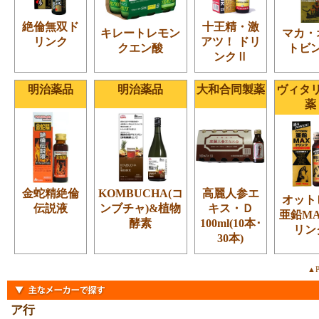
絶倫無双ド
十王精・激
キレートレモン
マカ・
リンク
アツ！ ドリ
クエン酸
トビ
ンクⅡ
明治薬品
明治薬品
大和合同製薬
ヴィタ
薬
金蛇精絶倫
KOMBUCHA(コ
高麗人参エ
オット
伝説液
ンブチャ)&植物
キス・Ｄ
亜鉛M
酵素
100ml(10本･
リン
30本)
▲P
ア行