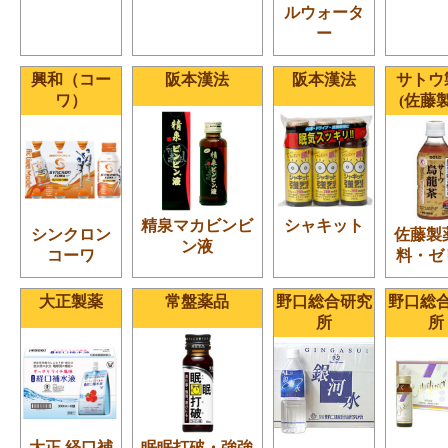
ルウォータ
ー
興和（コー
阪本漢法
阪本漢法
サトウ
ワ）
(佐藤
精泉マカビンビ
シャキット
シンクロン
佐藤製
ン液
コーワ
料・ゼ
大正製薬
常盤薬品
野口総合研究
野口総
所
所
大正 経口補
眠眠打破・強強