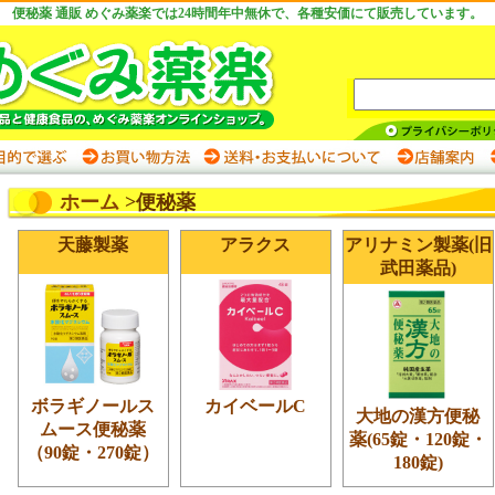
便秘薬 通販 めぐみ薬楽では24時間年中無休で、各種安価にて販売しています。
ホーム
>便秘薬
天藤製薬
アラクス
アリナミン製薬(旧
武田薬品)
ボラギノールス
カイベールC
大地の漢方便秘
ムース便秘薬
薬(65錠・120錠・
（90錠・270錠）
180錠)