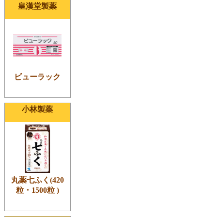
皇漢堂製薬
ビューラック
小林製薬
丸薬七ふく(420
粒・1500粒 )