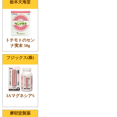
栃本天海堂
トチモトのセン
ナ実末 50g
フジックス(株)
3AマグネシアS
摩耶堂製薬