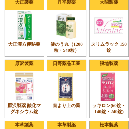
大正製薬
丹平製薬
大昭製薬
大正漢方便秘薬
健のう丸（1200
スリムラック 150
粒・540粒）
錠
原沢製薬
日野薬品工業
福地製薬
原沢製薬 酸化マ
首より上の薬
ラキロン(60錠・
グネシウム錠
140錠・240錠)
本草製薬
本草製薬
松本製薬