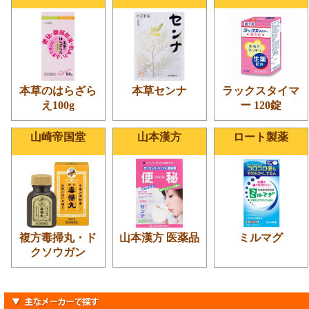
本草のはらざら
本草センナ
ラックスタイマ
え100g
ー 120錠
山崎帝国堂
山本漢方
ロート製薬
複方毒掃丸・ド
山本漢方 医薬品
ミルマグ
クソウガン