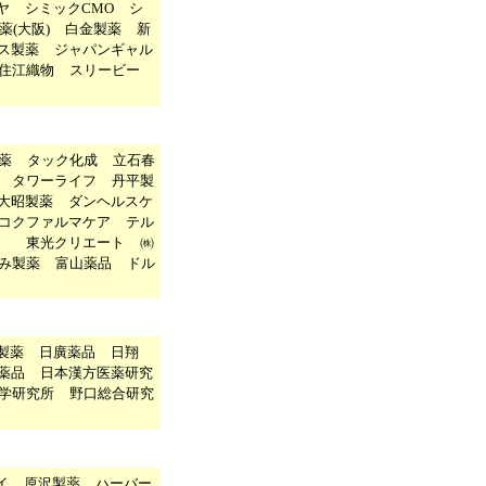
ヤ
シミックCMO
シ
薬(大阪)
白金製薬
新
ス製薬
ジャパンギャル
住江織物
スリービー
薬
タック化成
立石春
タワーライフ
丹平製
大昭製薬
ダンヘルスケ
コクファルマケア
テル
社
東光クリエート
㈱
み製薬
富山薬品
ドル
製薬
日廣薬品
日翔
薬品
日本漢方医薬研究
学研究所
野口総合研究
イ
原沢製薬
ハーバー