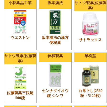
小林薬品工業
阪本漢法
サトウ製薬(佐藤製
薬)
ウエストン
阪本漢法の漢方
サトラックス
便秘薬
サトウ製薬(佐藤製
伸和製薬
翠松堂
薬)
センナダイオウ
百毒下し(2560
佐藤製薬三快錠
錠 シンワ
粒・5120粒)
500錠