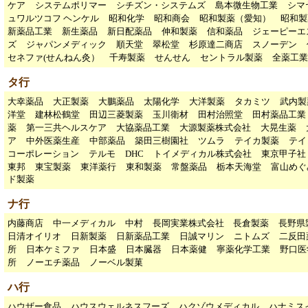
ケア
システムポリマー
シチズン・システムズ
島本微生物工業
シマ
ュワルツコフ ヘンケル
昭和化学
昭和商会
昭和製薬（愛知）
昭和製
新薬品工業
新生薬品
新日配薬品
伸和製薬
信和薬品
ジェーピーエ
ズ
ジャパンメディック
順天堂
翠松堂
杉原達二商店
スノーデン
セネファ(せんねん灸）
千寿製薬
せんせん
セントラル製薬
全薬工業
タ行
大幸薬品
大正製薬
大鵬薬品
太陽化学
大洋製薬
タカミツ
武内製
洋堂
建林松鶴堂
田辺三菱製薬
玉川衛材
田村治照堂
田村薬品工業
薬
第一三共ヘルスケア
大協薬品工業
大源製薬株式会社
大晃生薬
ア
中外医薬生産
中部薬品
築田三樹園社
ツムラ
テイカ製薬
テイ
コーポレーション
テルモ
DHC
トイメディカル株式会社
東京甲子
東邦
東宝製薬
東洋薬行
東和製薬
常盤薬品
栃本天海堂
富山めぐ
ド製薬
ナ行
内藤商店
中一メディカル
中村
長岡実業株式会社
長倉製薬
長野県
日清オイリオ
日新製薬
日新薬品工業
日誠マリン
ニトムズ
二反田
所
日本ケミファ
日本盛
日本臓器
日本薬健
寧薬化学工業
野口医
所
ノーエチ薬品
ノーベル製菓
ハ行
ハウザー食品
ハウスウェルネスフーズ
ハクゾウメディカル
ハナミス