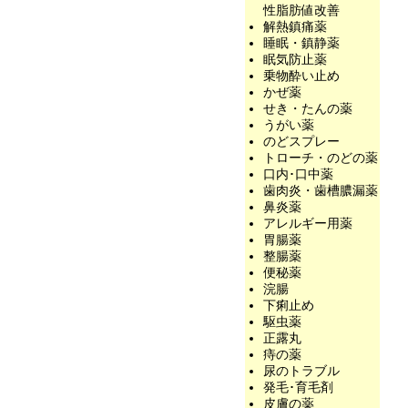
性脂肪値改善
解熱鎮痛薬
睡眠・鎮静薬
眠気防止薬
乗物酔い止め
かぜ薬
せき・たんの薬
うがい薬
のどスプレー
トローチ・のどの薬
口内･口中薬
歯肉炎・歯槽膿漏薬
鼻炎薬
アレルギー用薬
胃腸薬
整腸薬
便秘薬
浣腸
下痢止め
駆虫薬
正露丸
痔の薬
尿のトラブル
発毛･育毛剤
皮膚の薬