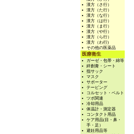
漢方（さ行）
漢方（た行）
漢方（な行）
漢方（は行）
漢方（ま行）
漢方（や行）
漢方（ら行）
漢方（わ行)
その他の医薬品
医療衛生
ガーゼ・包帯・綿等
絆創膏・シート
指サック
マスク
サポーター
テーピング
コルセット・ベルト
ツボ関連
冷却用品
体温計・測定器
コンタクト用品
ケア用品(目・鼻・
手・足）
避妊用品等