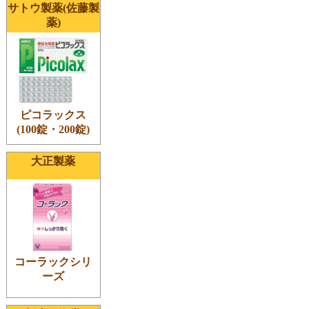
サトウ製薬(佐藤製
薬)
ピコラックス
(100錠・200錠)
大正製薬
コーラックシリ
ーズ