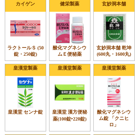
カイゲン
健栄製薬
玄妙洞本舗
ラクトールＳ (50
酸化マグネシウ
玄妙洞本舗 乾坤
錠・250錠)
ムＥ便秘薬
(600丸・1600丸)
皇漢堂製薬
皇漢堂製薬
皇漢堂製薬
皇漢堂 センナ錠
皇漢堂 漢方便秘
酸化マグネシウ
ム錠 「クニヒ
薬(100錠‣220錠)
ロ」