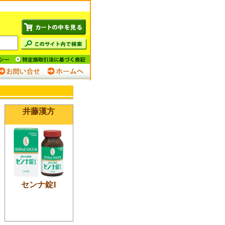
井藤漢方
センナ錠I