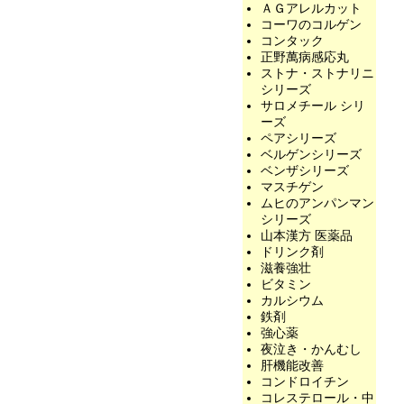
ＡＧアレルカット
コーワのコルゲン
コンタック
正野萬病感応丸
ストナ・ストナリニ
シリーズ
サロメチール シリ
ーズ
ペアシリーズ
ベルゲンシリーズ
ベンザシリーズ
マスチゲン
ムヒのアンパンマン
シリーズ
山本漢方 医薬品
ドリンク剤
滋養強壮
ビタミン
カルシウム
鉄剤
強心薬
夜泣き・かんむし
肝機能改善
コンドロイチン
コレステロール・中