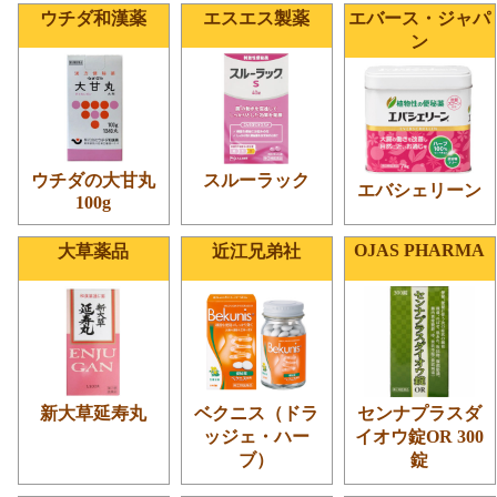
ウチダ和漢薬
エスエス製薬
エバース・ジャパ
ン
ウチダの大甘丸
スルーラック
エバシェリーン
100g
OJAS PHARMA
大草薬品
近江兄弟社
新大草延寿丸
ベクニス（ドラ
センナプラスダ
ッジェ・ハー
イオウ錠OR 300
ブ）
錠