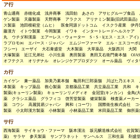
ア行
青山通商
赤穂化成
浅井商事
浅田飴
あさの
アサヒグループ食品
ゲン製薬
天藤製薬
天野商事
アラクス
アリナミン製薬(旧武田薬品)
ス製薬
池田模範堂（ムヒ）
医食同源ドットコム
イスクラ産業
伊丹
藤漢方
イトウ製菓
今岡製菓
イワキ
インタートレードヘルスケア
丸
ウチダ和漢薬
エアーレス・ウォーター
S・S・I(エス・エス・アイ)
ラプロモ㈱
エバース・ジャパン
エムジーファーマ
エル・エスコーポ
フシー)
エーザイ
大石膏盛堂
大木製薬
大草薬品
大阪西川
大関
大塚製薬
近江兄弟社
小川生薬
奥田製薬
奥田又右衛門膏本舗
OJA
オフテクス
オリヂナル
オレンジケアプロダクツ
オール薬品
ヴィタ
カ行
カイゲン
兼一薬品
加美乃素本舗
亀田利三郎薬舗
川ばた乃エキス
本製薬
キップ薬品
救心製薬
京都薬品工業
共立薬品工業
共和
キ
製薬(キョーリン製薬)
キョーリンリメディオ
金冠堂(キンカン)
金鳥(
薬
クラシエ薬品
グラフィコ
啓芳堂製薬
健栄製薬
検査薬メーカー
薬
コウシ
高麗貿易ジャパン
興和（コーワ）
国際衛生株式会社
コ
製薬
小太郎漢方製薬
小林製薬
小林薬品工業
米田薬品工業
御所薬
サ行
西海製薬
サイキョウ・ファーマ
阪本漢法
坂元醸造株式会社
佐賀製
薬)
サラヤ
参天製薬
サンプラネット
サンヘルス
三和生薬
剤盛