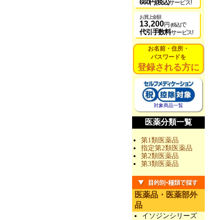
660円
(税込)
サービス!
お買上金額
13,200
円
で
(税込)
代引手数料
サービス!
お名前・住所・
パスワードを
登録される方に
対象商品一覧
医薬分類一覧
第1類医薬品
指定第2類医薬品
第2類医薬品
第3類医薬品
医薬品・医薬部外
品
イソジンシリーズ