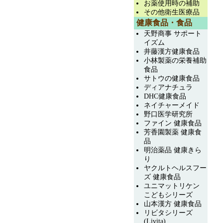
お薬使用時の補助
その他衛生医療品
健康食品・食品
天野商事 サポート
イズム
井藤漢方健康食品
小林製薬の栄養補助
食品
サトウの健康食品
ディアナチュラ
DHC健康食品
ネイチャーメイド
野口医学研究所
ファイン 健康食品
芳香園製薬 健康食
品
明治薬品 健康きら
り
ヤクルトヘルスフー
ズ 健康食品
ユニマットリケン
こどもシリーズ
山本漢方 健康食品
リビタシリーズ
(Livita)