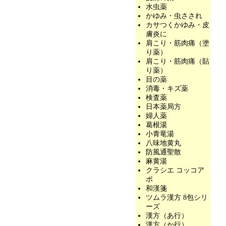
水虫薬
かゆみ・虫さされ
カサつくかゆみ・皮
膚炎に
肩こり・筋肉痛（塗
り薬）
肩こり・筋肉痛（貼
り薬）
目の薬
消毒・キズ薬
検査薬
日本薬局方
婦人薬
葛根湯
小青竜湯
八味地黄丸
防風通聖散
麻黄湯
クラシエ コッコア
ポ
和漢箋
ツムラ漢方 8包シリ
ーズ
漢方（あ行）
漢方（か行）