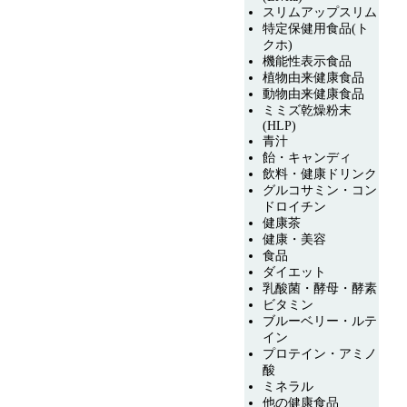
スリムアップスリム
特定保健用食品(ト
クホ)
機能性表示食品
植物由来健康食品
動物由来健康食品
ミミズ乾燥粉末
(HLP)
青汁
飴・キャンディ
飲料・健康ドリンク
グルコサミン・コン
ドロイチン
健康茶
健康・美容
食品
ダイエット
乳酸菌・酵母・酵素
ビタミン
ブルーベリー・ルテ
イン
プロテイン・アミノ
酸
ミネラル
他の健康食品