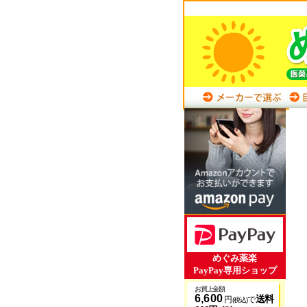
めぐみ薬楽
PayPay専用ショップ
お買上金額
6,600
送料
円
で
(税込)