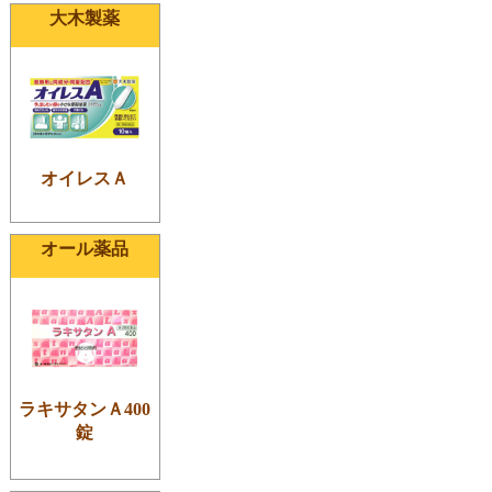
大木製薬
オイレスＡ
オール薬品
ラキサタンＡ400
錠