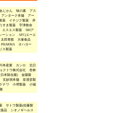
あじかん
味の素
アス
アンターク本舗
アー
製薬
イチジク製薬
井
うすき製薬
宇津救命
エスエス製薬
SBIア
レーション
AFC(エーエ
太田胃散
大塚食品
S PHARMA
オハヨー
リス製薬
川本産業
カンロ
北日
ョクトウ株式会社
杏林
大日本除虫菊)
金陽製
玄妙洞本舗
皇漢堂製
ケナワ
小堺製薬
小城
舗
薬
サトウ製薬(佐藤製
堂薬品
シオノギヘルス