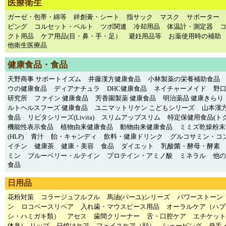
医療衛生
ガーゼ・包帯・綿等
絆創膏・シート
指サック
マスク
サポーター
ピング
コルセット・ベルト
ツボ関連
冷却用品
体温計・測定器
クト用品
ケア用品(目・鼻・手・足）
避妊用品等
お薬使用時の補助
他衛生医療品
健康食品・食品
天野商事 サポートイズム
井藤漢方健康食品
小林製薬の栄養補助食品
ウの健康食品
ディアナチュラ
DHC健康食品
ネイチャーメイド
野
研究所
ファイン 健康食品
芳香園製薬 健康食品
明治薬品 健康きらり
ルトヘルスフーズ 健康食品
ユニマットリケン こどもシリーズ
山本漢方
食品
リビタシリーズ(Livita)
スリムアップスリム
特定保健用食品(トク
機能性表示食品
植物由来健康食品
動物由来健康食品
ミミズ乾燥粉末
(HLP)
青汁
飴・キャンディ
飲料・健康ドリンク
グルコサミン・コ
イチン
健康茶
健康・美容
食品
ダイエット
乳酸菌・酵母・酵素
ミン
ブルーベリー・ルテイン
プロテイン・アミノ酸
ミネラル
他の
食品
日用品
花粉対策
コラージュフルフル
馬油(バーユ)シリーズ
パワーストーン
ン
ロコベースリペア
入れ歯・マウスピース用品
オーラルケア（ハブ
シ・ハミガキ類）
アセス
歯間クリーナー
舌・口腔ケア
エチケット
体臭)
リップ
日焼けケア
フェイスケア（顔）
シェービング
発毛