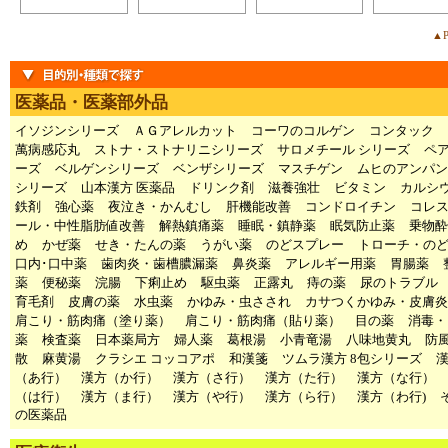
▲P
医薬品・医薬部外品
イソジンシリーズ
ＡＧアレルカット
コーワのコルゲン
コンタック
萬病感応丸
ストナ・ストナリニシリーズ
サロメチール シリーズ
ペ
ーズ
ベルゲンシリーズ
ベンザシリーズ
マスチゲン
ムヒのアンパン
シリーズ
山本漢方 医薬品
ドリンク剤
滋養強壮
ビタミン
カルシ
鉄剤
強心薬
夜泣き・かんむし
肝機能改善
コンドロイチン
コレ
ール・中性脂肪値改善
解熱鎮痛薬
睡眠・鎮静薬
眠気防止薬
乗物酔
め
かぜ薬
せき・たんの薬
うがい薬
のどスプレー
トローチ・の
口内･口中薬
歯肉炎・歯槽膿漏薬
鼻炎薬
アレルギー用薬
胃腸薬
薬
便秘薬
浣腸
下痢止め
駆虫薬
正露丸
痔の薬
尿のトラブル
育毛剤
皮膚の薬
水虫薬
かゆみ・虫さされ
カサつくかゆみ・皮膚炎
肩こり・筋肉痛（塗り薬）
肩こり・筋肉痛（貼り薬）
目の薬
消毒・
薬
検査薬
日本薬局方
婦人薬
葛根湯
小青竜湯
八味地黄丸
防
散
麻黄湯
クラシエ コッコアポ
和漢箋
ツムラ漢方 8包シリーズ
（あ行）
漢方（か行）
漢方（さ行）
漢方（た行）
漢方（な行）
（は行）
漢方（ま行）
漢方（や行）
漢方（ら行）
漢方（わ行)
の医薬品