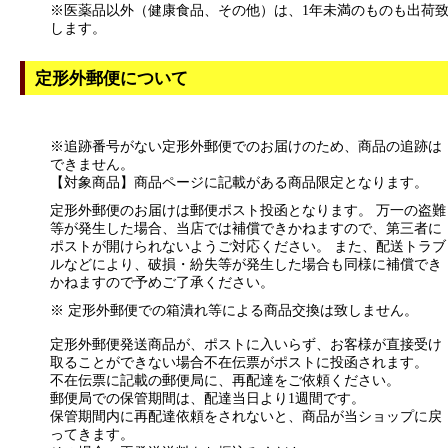
※医薬品以外（健康食品、その他）は、1年未満のものも出荷
します。
定形外郵便について
※追跡番号がない定形外郵便でのお届けのため、商品の追跡は
できません。
【対象商品】商品ページに記載がある商品限定となります。
定形外郵便のお届けは郵便ポスト投函となります。 万一の盗難
等が発生した場合、当店では補償できかねますので、第三者に
ポストが開けられないようご対応ください。 また、配送トラブ
ルなどにより、破損・紛失等が発生した場合も同様に補償でき
かねますので予めご了承ください。
※ 定形外郵便での箱潰れ等による商品交換は致しません。
定形外郵便発送商品が、ポストに入いらず、お客様が直接受け
取ることができない場合不在伝票がポストに投函されます。
不在伝票に記載の郵便局に、再配達をご依頼ください。
郵便局での保管期間は、配達当日より1週間です。
保管期間内に再配達依頼をされないと、商品が当ショップに戻
ってきます。