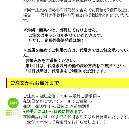
55,000円
以上の場合はお振込みをご選択ください。
(税込)
※同一注文内で同梱不可商品を含んでお荷物が2個口以上
場合、 代引き手数料400円
を別途請求させていた
(税込)
す。
※沖縄・離島へは、出荷しておりません。
ご注文はキャンセルさせていただきます。
ただし、定形外郵便発送は除く
※
当店を始めてご利用の方は、代引きではご注文承ってい
ん。
お振込みをご選択ください。
第1回目は、代引き以外の他の決済方法をご選択下さい。
2回目以降は、代引きをご利用いただけます。
ご注文からお届けまで
ご注文→自動返信メール →最終ご請求額→
発送日などについてメールでご連絡 →
発送→発送後 1〜3日後に お荷物到着
●お手元には1〜3日後に届きます。
在庫商品は14：00までの代引き注文は即日発送いたします
（受付メールにて発送日をお知らせします。）