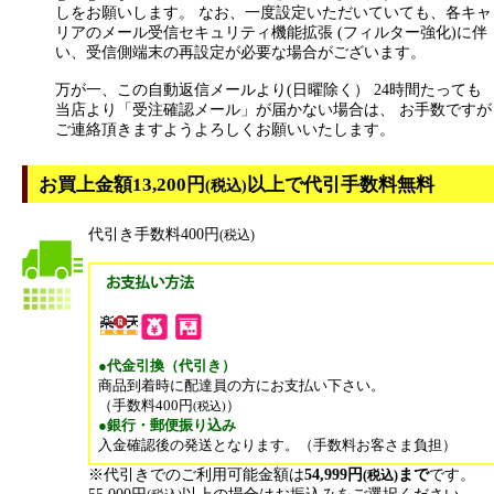
しをお願いします。 なお、一度設定いただいていても、各キャ
リアのメール受信セキュリティ機能拡張 (フィルター強化)に伴
い、受信側端末の再設定が必要な場合がございます。
万が一、この自動返信メールより(日曜除く） 24時間たっても
当店より「受注確認メール」が届かない場合は、 お手数ですが
ご連絡頂きますようよろしくお願いいたします。
お買上金額13,200円
以上で代引手数料無料
(税込)
代引き手数料400円
(税込)
●代金引換（代引き）
商品到着時に配達員の方にお支払い下さい。
（手数料400円
）
(税込)
●銀行・郵便振り込み
入金確認後の発送となります。（手数料お客さま負担）
※代引きでのご利用可能金額は
54,999円
まで
です。
(税込)