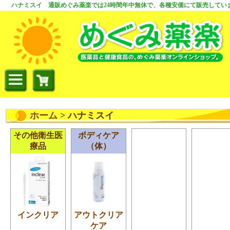
ハナミスイ 通販めぐみ薬楽では24時間年中無休で、各種安価にて販売してい
ホーム
> ハナミスイ
その他衛生医
ボディケア
療品
（体）
インクリア
アウトクリア
ケア