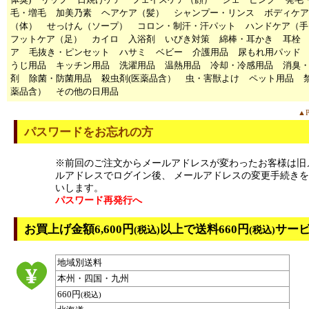
毛・増毛
加美乃素
ヘアケア（髪）
シャンプー・リンス
ボディケア
（体）
せっけん（ソープ）
コロン・制汗・汗パット
ハンドケア（手
フットケア（足）
カイロ
入浴剤
いびき対策
綿棒・耳かき
耳栓
ア
毛抜き・ピンセット
ハサミ
ベビー
介護用品
尿もれ用パッド
うじ用品
キッチン用品
洗濯用品
温熱用品
冷却・冷感用品
消臭
剤
除菌・防菌用品
殺虫剤(医薬品含）
虫・害獣よけ
ペット用品
薬品含）
その他の日用品
▲P
パスワードをお忘れの方
※前回のご注文からメールアドレスが変わったお客様は旧
ルアドレスでログイン後、 メールアドレスの変更手続き
いします。
パスワード再発行へ
お買上げ金額6,600円
以上で送料660円
サー
(税込)
(税込)
地域別送料
本州・四国・九州
660円
(税込)