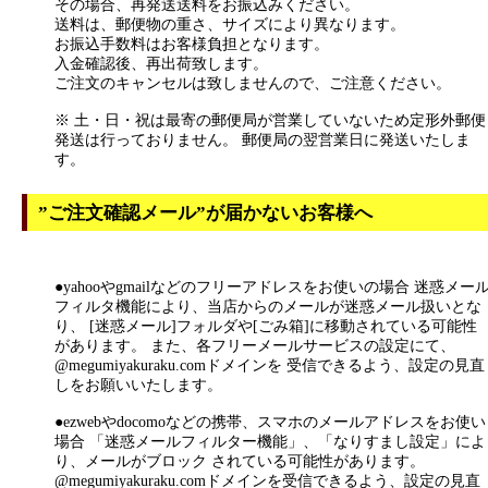
その場合、再発送送料をお振込みください。
送料は、郵便物の重さ、サイズにより異なります。
お振込手数料はお客様負担となります。
入金確認後、再出荷致します。
ご注文のキャンセルは致しませんので、ご注意ください。
※ 土・日・祝は最寄の郵便局が営業していないため定形外郵便
発送は行っておりません。 郵便局の翌営業日に発送いたしま
す。
”ご注文確認メール”が届かないお客様へ
●yahooやgmailなどのフリーアドレスをお使いの場合 迷惑メー
フィルタ機能により、当店からのメールが迷惑メール扱いとな
り、 [迷惑メール]フォルダや[ごみ箱]に移動されている可能性
があります。 また、各フリーメールサービスの設定にて、
@megumiyakuraku.comドメインを 受信できるよう、設定の見直
しをお願いいたします。
●ezwebやdocomoなどの携帯、スマホのメールアドレスをお使い
場合 「迷惑メールフィルター機能」、「なりすまし設定」によ
り、メールがブロック されている可能性があります。
@megumiyakuraku.comドメインを受信できるよう、設定の見直