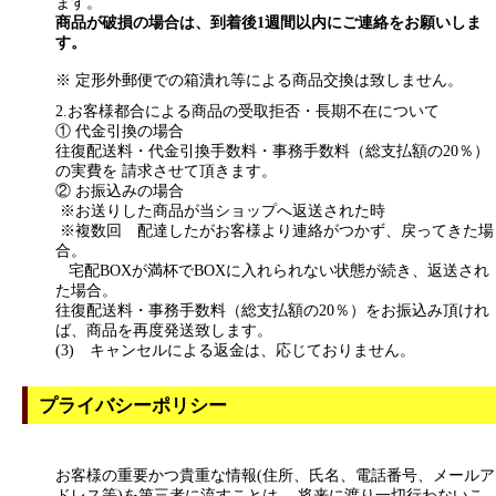
ます。
商品が破損の場合は、到着後1週間以内にご連絡をお願いしま
す。
※ 定形外郵便での箱潰れ等による商品交換は致しません。
2.お客様都合による商品の受取拒否・長期不在について
① 代金引換の場合
往復配送料・代金引換手数料・事務手数料（総支払額の20％）
の実費を 請求させて頂きます。
② お振込みの場合
※お送りした商品が当ショップへ返送された時
※複数回 配達したがお客様より連絡がつかず、戻ってきた場
合。
宅配BOXが満杯でBOXに入れられない状態が続き、返送され
た場合。
往復配送料・事務手数料（総支払額の20％）をお振込み頂けれ
ば、商品を再度発送致します。
(3) キャンセルによる返金は、応じておりません。
プライバシーポリシー
お客様の重要かつ貴重な情報(住所、氏名、電話番号、メールア
ドレス等)を第三者に流すことは、 将来に渡り一切行わないこ