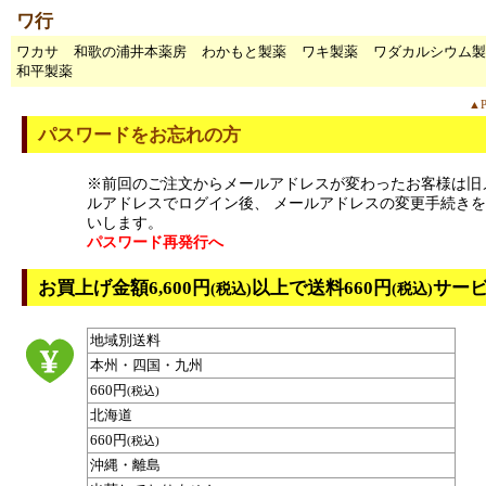
ワ行
ワカサ
和歌の浦井本薬房
わかもと製薬
ワキ製薬
ワダカルシウム製
和平製薬
▲P
パスワードをお忘れの方
※前回のご注文からメールアドレスが変わったお客様は旧
ルアドレスでログイン後、 メールアドレスの変更手続き
いします。
パスワード再発行へ
お買上げ金額6,600円
以上で送料660円
サー
(税込)
(税込)
地域別送料
本州・四国・九州
660円
(税込)
北海道
660円
(税込)
沖縄・離島