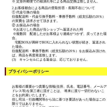
※ 定形外郵便での箱潰れ等による商品交換は致しません。
2.お客様都合による商品の受取拒否・長期不在について
① 代金引換の場合
往復配送料・代金引換手数料・事務手数料（総支払額の20％）
の実費を 請求させて頂きます。
② お振込みの場合
※お送りした商品が当ショップへ返送された時
※複数回 配達したがお客様より連絡がつかず、戻ってきた場
合。
宅配BOXが満杯でBOXに入れられない状態が続き、返送され
た場合。
往復配送料・事務手数料（総支払額の20％）をお振込み頂けれ
ば、商品を再度発送致します。
(3) キャンセルによる返金は、応じておりません。
プライバシーポリシー
お客様の重要かつ貴重な情報(住所、氏名、電話番号、メールア
ドレス等)を第三者に流すことは、 将来に渡り一切行わないこ
とをお約束いたします。
但し司法・行政機関等から法に基づき要請があった場合はこの
限りではありません。