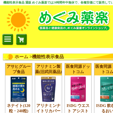
機能性表示食品 通販 めぐみ薬楽では24時間年中無休で、各種安価にて販売して
ホーム
>機能性表示食品
アサヒグルー
アリナミン製
医食同源ドッ
医食同源
プ食品
薬(旧武田薬品)
トコム
トコ
ネナイト(120
アリナミンナ
ISDG ウエス
ISDG 
粒・240粒)
イトリカバー
ト アシスト
るお