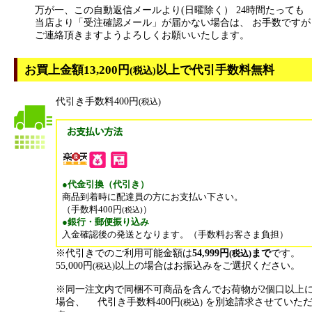
万が一、この自動返信メールより(日曜除く） 24時間たっても
当店より「受注確認メール」が届かない場合は、 お手数ですが
ご連絡頂きますようよろしくお願いいたします。
お買上金額13,200円
以上で代引手数料無料
(税込)
代引き手数料400円
(税込)
●代金引換（代引き）
商品到着時に配達員の方にお支払い下さい。
（手数料400円
）
(税込)
●銀行・郵便振り込み
入金確認後の発送となります。（手数料お客さま負担）
※代引きでのご利用可能金額は
54,999円
まで
です。
(税込)
55,000円
以上の場合はお振込みをご選択ください。
(税込)
※同一注文内で同梱不可商品を含んでお荷物が2個口以上
場合、 代引き手数料400円
を別途請求させていた
(税込)