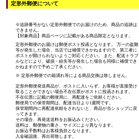
定形外郵便について
※追跡番号がない定形外郵便でのお届けのため、商品の追跡は
できません。
【対象商品】商品ページに記載がある商品限定となります。
定形外郵便のお届けは郵便ポスト投函となります。 万一の盗難
等が発生した場合、当店では補償できかねますので、第三者に
ポストが開けられないようご対応ください。 また、配送トラブ
ルなどにより、破損・紛失等が発生した場合も同様に補償でき
かねますので予めご了承ください。
※ 定形外郵便での箱潰れ等による商品交換は致しません。
定形外郵便発送商品が、ポストに入いらず、お客様が直接受け
取ることができない場合不在伝票がポストに投函されます。
不在伝票に記載の郵便局に、再配達をご依頼ください。
郵便局での保管期間は、配達当日より1週間です。
保管期間内に再配達依頼をされないと、商品が当ショップに戻
ってきます。
その場合、再発送送料をお振込みください。
送料は、郵便物の重さ、サイズにより異なります。
お振込手数料はお客様負担となります。
入金確認後、再出荷致します。