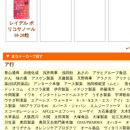
レイデル ポ
リコサノール
10 20粒
▲P
ア行
青山通商
赤穂化成
浅井商事
浅田飴
あさの
アサヒグループ食品
かん
味の素
アスゲン製薬
天藤製薬
天野商事
アラクス
アリナ
薬(旧武田薬品)
アンターク本舗
アース製薬
池田模範堂（ムヒ）
医
ドットコム
イスクラ産業
伊丹製薬
イチジク製薬
井藤漢方
イト
今岡製菓
イワキ
インタートレードヘルスケア
うすき製薬
宇津救命
ウチダ和漢薬
エアーレス・ウォーター
S・S・I(エス・エス・アイ)
エ
ス製薬
SBIアラプロモ㈱
エバース・ジャパン
エムジーファーマ
エ
スコーポレーション
AFC(エーエフシー)
エーザイ
大石膏盛堂
大木
大草薬品
大阪西川
大関
太田胃散
大塚食品
大塚製薬
近江兄弟
川生薬
奥田製薬
奥田又右衛門膏本舗
OJAS PHARMA
オハヨー
オ
ス
オリヂナル
オレンジケアプロダクツ
オール薬品
ヴィタリス製薬