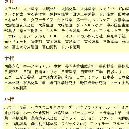
タ行
大幸薬品
大正製薬
大鵬薬品
太陽化学
大洋製薬
タカミツ
武内
タック化成
立石春洋堂
建林松鶴堂
田辺三菱製薬
玉川衛材
田村
田村薬品工業
タワーライフ
丹平製薬
第一三共ヘルスケア
大協薬品
大源製薬株式会社
大晃生薬
大昭製薬
ダンヘルスケア
中外医薬生産
部薬品
築田三樹園社
ツムラ
テイカ製薬
テイコクファルマケア
ーポレーション
テルモ
DHC
トイメディカル株式会社
東京甲子
光クリエート
㈱東邦
東宝製薬
東洋薬行
東和製薬
常盤薬品
栃
堂
富山めぐみ製薬
富山薬品
ドルド製薬
ナ行
内藤商店
中一メディカル
中村
長岡実業株式会社
長倉製薬
長野県
日廣薬品
日翔
日清オイリオ
日新製薬
日新薬品工業
日誠マリン
ムズ
二反田薬品
日本漢方医薬研究所
日本ケミファ
日本盛
日本
日本薬健
寧薬化学工業
野口医学研究所
野口総合研究所
ノーエチ薬
ノーベル製菓
ハ行
ハウザー食品
ハウスウェルネスフーズ
ハクゾウメディカル
ハナミス
原沢製薬
ハーバー研究所
万協製薬
パールエース
日野薬品工業
薬
平坂製薬
美意識株式会社
ピエラス
ピジョン
ファイン
福岡
社
福地製薬
藤井利三郎薬房
フジックス(株)
フマキラー
フルーツ