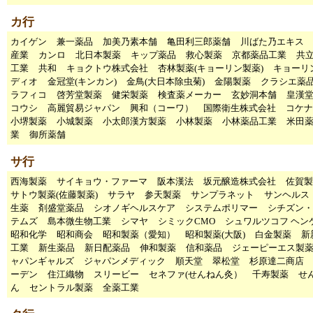
カ行
カイゲン
兼一薬品
加美乃素本舗
亀田利三郎薬舗
川ばた乃エキス
産業
カンロ
北日本製薬
キップ薬品
救心製薬
京都薬品工業
共
工業
共和
キョクトウ株式会社
杏林製薬(キョーリン製薬)
キョーリ
ディオ
金冠堂(キンカン)
金鳥(大日本除虫菊)
金陽製薬
クラシエ薬
ラフィコ
啓芳堂製薬
健栄製薬
検査薬メーカー
玄妙洞本舗
皇漢
コウシ
高麗貿易ジャパン
興和（コーワ）
国際衛生株式会社
コケナ
小堺製薬
小城製薬
小太郎漢方製薬
小林製薬
小林薬品工業
米田
業
御所薬舗
サ行
西海製薬
サイキョウ・ファーマ
阪本漢法
坂元醸造株式会社
佐賀製
サトウ製薬(佐藤製薬)
サラヤ
参天製薬
サンプラネット
サンヘルス
生薬
剤盛堂薬品
シオノギヘルスケア
システムポリマー
シチズン・
テムズ
島本微生物工業
シマヤ
シミックCMO
シュワルツコフ ヘン
昭和化学
昭和商会
昭和製薬（愛知）
昭和製薬(大阪)
白金製薬
新
工業
新生薬品
新日配薬品
伸和製薬
信和薬品
ジェーピーエス製
ャパンギャルズ
ジャパンメディック
順天堂
翠松堂
杉原達二商店
ーデン
住江織物
スリービー
セネファ(せんねん灸）
千寿製薬
せ
ん
セントラル製薬
全薬工業