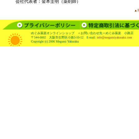
会社代表者：金本圭明（薬剤師）
▲P
めぐみ薬楽オンラインショップ ＜お問い合わせ先＞めぐみ薬楽 小路店
〒544-0002 大阪市生野区小路3-10-12 E-mail:
info@megumiyakuraku.com
Copyright (c) 2006 Megumi Yakuraku