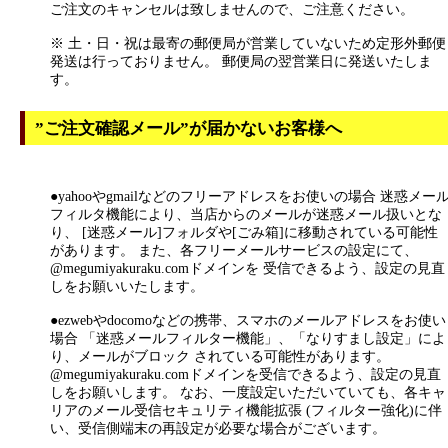
ご注文のキャンセルは致しませんので、ご注意ください。
※ 土・日・祝は最寄の郵便局が営業していないため定形外郵便
発送は行っておりません。 郵便局の翌営業日に発送いたしま
す。
”ご注文確認メール”が届かないお客様へ
●yahooやgmailなどのフリーアドレスをお使いの場合 迷惑メー
フィルタ機能により、当店からのメールが迷惑メール扱いとな
り、 [迷惑メール]フォルダや[ごみ箱]に移動されている可能性
があります。 また、各フリーメールサービスの設定にて、
@megumiyakuraku.comドメインを 受信できるよう、設定の見直
しをお願いいたします。
●ezwebやdocomoなどの携帯、スマホのメールアドレスをお使い
場合 「迷惑メールフィルター機能」、「なりすまし設定」によ
り、メールがブロック されている可能性があります。
@megumiyakuraku.comドメインを受信できるよう、設定の見直
しをお願いします。 なお、一度設定いただいていても、各キャ
リアのメール受信セキュリティ機能拡張 (フィルター強化)に伴
い、受信側端末の再設定が必要な場合がございます。