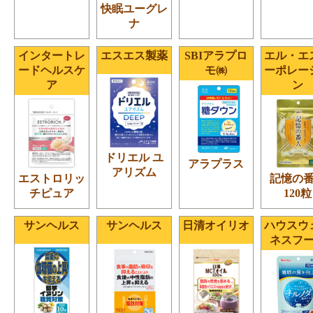
快眠ユーグレ
ナ
インタートレ
エスエス製薬
SBIアラプロ
エル・エ
ードヘルスケ
モ㈱
ーポレー
ア
ン
ドリエル ユ
アラプラス
アリズム
エストロリッ
記憶の
チピュア
120粒
サンヘルス
サンヘルス
日清オイリオ
ハウスウ
ネスフ