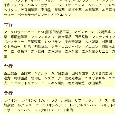
ー
プロダクト・イノベーション
ヘイリオン(旧グラクソ・スミスクライ
平和メディク
ヘルシーサポート
ヘルスサイエンス
ヘルスタージャパ
ベリタス
芳香園製薬
宝仙堂
星製薬
堀江生薬
本草製薬
本田洋
ーユー
ポッカサッポロフード＆ビバレッジ
マ行
マイクロウェーバー
MAE(旧前田薬品工業)
マグファイン
松浦薬業
薬
摩耶堂製薬
マルマンＨ＆Ｂ
萬金薬品
万田発酵
マンナンライ
ズホメディー
三星製薬
ミヤリサン
美吉野製薬
ムネ製薬
村田園
クトモロー
明治
明治薬品
メディコムジャパン
メニコン
持田ヘ
ア
森川健康堂
森下仁丹
森永製菓
森永乳業
森永乳業クリニコ
薬
ヤ行
薬王製薬
薬師堂
ヤクルト
八ツ目製薬
山崎帝国堂
大和合同製薬
漢方
祐徳薬品
雪印ビーンスターク
雪の元本店
ユザワヤ商事
ユ
品
ユニマットリケン
ユースキン製薬
養命酒製造
横山製薬
ラ行
ライオン
ライオンケミカル
ラクール薬品
リブ・ラボラトリーズ
龍
龍泉堂
ルアン(スーパーミリオンヘアー)
レイデルジャパン
レキット
ーザー・ジャパン
レック(LEC)
ロート製薬