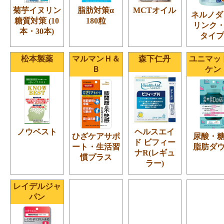
菊芋イヌリン
脂肪対策α
MCTオイル
ネルノダ 
糖質対策 (10
180粒
リンク
本・30本)
タイプ
松本製薬
マルマンＨ＆
森下仁丹
ユニマッ
Ｂ
ケン
ノウベスト
ヘルスエイ
ひざケアサポ
尿酸・
ド ビフィー
ート・生活習
脂肪ダ
ナR(レギュ
慣プラス
ラー)
レイデルジャ
パン