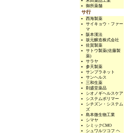
米田薬品工業
御所薬舗
サ行
西海製薬
サイキョウ・ファー
マ
阪本漢法
坂元醸造株式会社
佐賀製薬
サトウ製薬(佐藤製
薬)
サラヤ
参天製薬
サンプラネット
サンヘルス
三和生薬
剤盛堂薬品
シオノギヘルスケア
システムポリマー
シチズン・システム
ズ
島本微生物工業
シマヤ
シミックCMO
シュワルツコフ ヘ