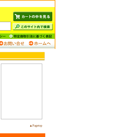
▲Pagetop