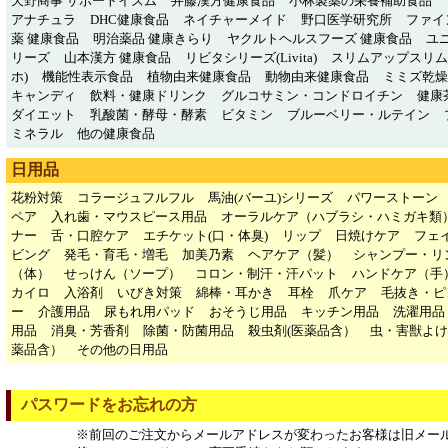
天野商事 サポートイズム
井藤漢方健康食品
小林製薬の栄養補助食品
アナチュラ
DHC健康食品
ネイチャーメイド
野口医学研究所
ファイ
薬 健康食品
明治薬品 健康きらり
ヤクルトヘルスフーズ 健康食品
ユ
リーズ
山本漢方 健康食品
リビタシリーズ(Livita)
スリムアップスリム
ホ)
機能性表示食品
植物由来健康食品
動物由来健康食品
ミミズ乾燥粉
キャンディ
飲料・健康ドリンク
グルコサミン・コンドロイチン
健康
ダイエット
乳酸菌・酵母・酵素
ビタミン
ブルーベリー・ルテイン
ミネラル
他の健康食品
日用品
花粉対策
コラージュフルフル
馬油(バーユ)シリーズ
パワーストーン
ペア
入れ歯・マウスピース用品
オーラルケア（ハブラシ・ハミガキ類
ナー
舌・口腔ケア
エチケット(口・体臭)
リップ
日焼けケア
フェ
ビング
発毛・育毛・増毛
加美乃素
ヘアケア（髪）
シャンプー・リ
（体）
せっけん（ソープ）
コロン・制汗・汗パット
ハンドケア（手
カイロ
入浴剤
いびき対策
綿棒・耳かき
耳栓
爪ケア
毛抜き・ピ
ー
介護用品
尿もれ用パッド
おそうじ用品
キッチン用品
洗濯用品
用品
消臭・芳香剤
除菌・防菌用品
殺虫剤(医薬品含）
虫・害獣よけ
薬品含）
その他の日用品
パスワードをお忘れの方
※前回のご注文からメールアドレスが変わったお客様は旧メー