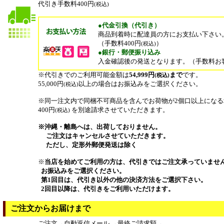
代引き手数料400円
(税込)
●代金引換（代引き）
商品到着時に配達員の方にお支払い下さい
（手数料400円
）
(税込)
●銀行・郵便振り込み
入金確認後の発送となります。（手数料お
※代引きでのご利用可能金額は
54,999円
まで
です。
(税込)
55,000円
以上の場合はお振込みをご選択ください。
(税込)
※同一注文内で同梱不可商品を含んでお荷物が2個口以上にな
400円
を別途請求させていただきます。
(税込)
※沖縄・離島へは、出荷しておりません。
ご注文はキャンセルさせていただきます。
ただし、定形外郵便発送は除く
※
当店を始めてご利用の方は、代引きではご注文承っていませ
お振込みをご選択ください。
第1回目は、代引き以外の他の決済方法をご選択下さい。
2回目以降は、代引きをご利用いただけます。
ご注文からお届けまで
ご注文→自動返信メール →最終ご請求額→