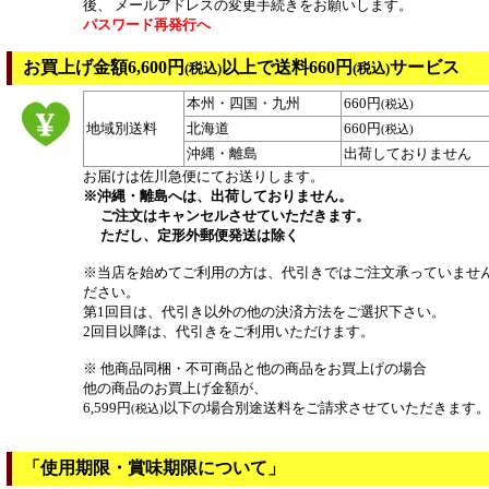
後、 メールアドレスの変更手続きをお願いします。
パスワード再発行へ
お買上げ金額6,600円
以上で送料660円
サービス
(税込)
(税込)
本州・四国・九州
660円
(税込)
地域別送料
北海道
660円
(税込)
沖縄・離島
出荷しておりません
お届けは佐川急便にてお送りします。
※沖縄・離島へは、出荷しておりません。
ご注文はキャンセルさせていただきます。
ただし、定形外郵便発送は除く
※当店を始めてご利用の方は、代引きではご注文承っていませ
ださい。
第1回目は、代引き以外の他の決済方法をご選択下さい。
2回目以降は、代引きをご利用いただけます。
※ 他商品同梱・不可商品と他の商品をお買上げの場合
他の商品のお買上げ金額が、
6,599円
以下の場合別途送料をご請求させていただきます
(税込)
「使用期限・賞味期限について」