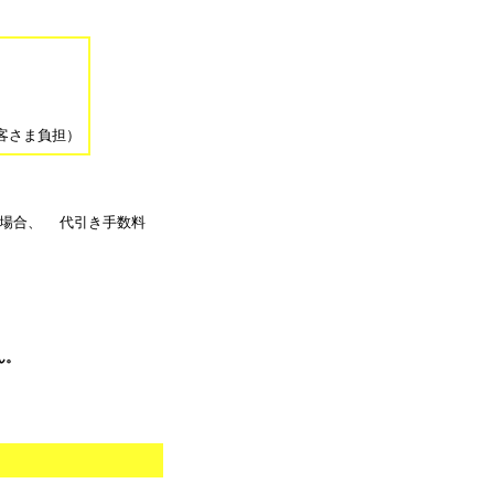
。
客さま負担）
る場合、 代引き手数料
ん。