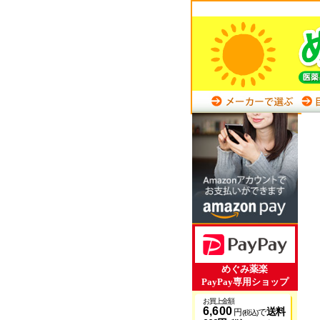
めぐみ薬楽
PayPay専用ショップ
お買上金額
6,600
送料
円
で
(税込)