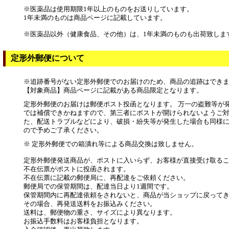
※医薬品は使用期限1年以上のものをお送りしています。
1年未満のものは商品ページに記載しています。
※医薬品以外（健康食品、その他）は、1年未満のものも出荷致しま
定形外郵便について
※追跡番号がない定形外郵便でのお届けのため、商品の追跡はでき
【対象商品】商品ページに記載がある商品限定となります。
定形外郵便のお届けは郵便ポスト投函となります。 万一の盗難等が
では補償できかねますので、第三者にポストが開けられないようご対
た、配送トラブルなどにより、破損・紛失等が発生した場合も同様
ので予めご了承ください。
※ 定形外郵便での箱潰れ等による商品交換は致しません。
定形外郵便発送商品が、ポストに入いらず、お客様が直接受け取る
不在伝票がポストに投函されます。
不在伝票に記載の郵便局に、再配達をご依頼ください。
郵便局での保管期間は、配達当日より1週間です。
保管期間内に再配達依頼をされないと、商品が当ショップに戻って
その場合、再発送送料をお振込みください。
送料は、郵便物の重さ、サイズにより異なります。
お振込手数料はお客様負担となります。