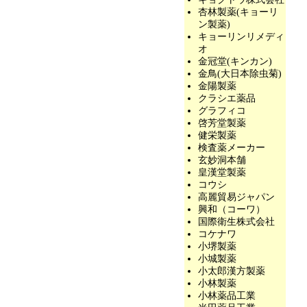
杏林製薬(キョーリ
ン製薬)
キョーリンリメディ
オ
金冠堂(キンカン)
金鳥(大日本除虫菊)
金陽製薬
クラシエ薬品
グラフィコ
啓芳堂製薬
健栄製薬
検査薬メーカー
玄妙洞本舗
皇漢堂製薬
コウシ
高麗貿易ジャパン
興和（コーワ）
国際衛生株式会社
コケナワ
小堺製薬
小城製薬
小太郎漢方製薬
小林製薬
小林薬品工業