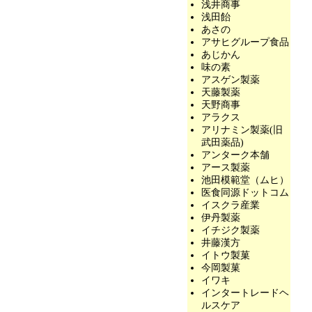
浅井商事
浅田飴
あさの
アサヒグループ食品
あじかん
味の素
アスゲン製薬
天藤製薬
天野商事
アラクス
アリナミン製薬(旧
武田薬品)
アンターク本舗
アース製薬
池田模範堂（ムヒ）
医食同源ドットコム
イスクラ産業
伊丹製薬
イチジク製薬
井藤漢方
イトウ製菓
今岡製菓
イワキ
インタートレードヘ
ルスケア