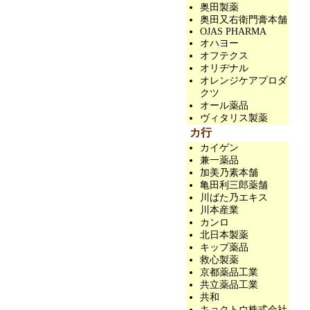
奥田製薬
奥田又右衛門膏本舗
OJAS PHARMA
オハヨー
オフテクス
オリヂナル
オレンジケアプロダ
クツ
オール薬品
ヴィタリス製薬
カ行
カイゲン
兼一薬品
加美乃素本舗
亀田利三郎薬舗
川ばた乃エキス
川本産業
カンロ
北日本製薬
キップ薬品
救心製薬
京都薬品工業
共立薬品工業
共和
キョクトウ株式会社