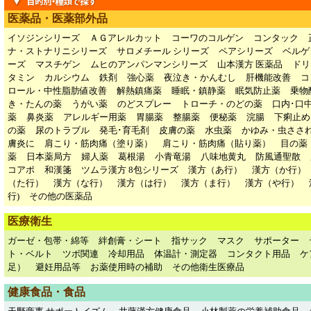
医薬品・医薬部外品
イソジンシリーズ
ＡＧアレルカット
コーワのコルゲン
コンタック
ナ・ストナリニシリーズ
サロメチール シリーズ
ペアシリーズ
ベルゲ
ーズ
マスチゲン
ムヒのアンパンマンシリーズ
山本漢方 医薬品
ドリ
タミン
カルシウム
鉄剤
強心薬
夜泣き・かんむし
肝機能改善
コ
ロール・中性脂肪値改善
解熱鎮痛薬
睡眠・鎮静薬
眠気防止薬
乗物
き・たんの薬
うがい薬
のどスプレー
トローチ・のどの薬
口内･口
薬
鼻炎薬
アレルギー用薬
胃腸薬
整腸薬
便秘薬
浣腸
下痢止め
の薬
尿のトラブル
発毛･育毛剤
皮膚の薬
水虫薬
かゆみ・虫ささ
膚炎に
肩こり・筋肉痛（塗り薬）
肩こり・筋肉痛（貼り薬）
目の薬
薬
日本薬局方
婦人薬
葛根湯
小青竜湯
八味地黄丸
防風通聖散
コアポ
和漢箋
ツムラ漢方 8包シリーズ
漢方（あ行）
漢方（か行）
（た行）
漢方（な行）
漢方（は行）
漢方（ま行）
漢方（や行）
行)
その他の医薬品
医療衛生
ガーゼ・包帯・綿等
絆創膏・シート
指サック
マスク
サポーター
ト・ベルト
ツボ関連
冷却用品
体温計・測定器
コンタクト用品
ケ
足）
避妊用品等
お薬使用時の補助
その他衛生医療品
健康食品・食品