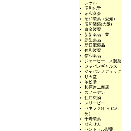
ンケル
昭和化学
昭和商会
昭和製薬（愛知）
昭和製薬(大阪)
白金製薬
新新薬品工業
新生薬品
新日配薬品
伸和製薬
信和薬品
ジェーピーエス製薬
ジャパンギャルズ
ジャパンメディック
順天堂
翠松堂
杉原達二商店
スノーデン
住江織物
スリービー
セネファ(せんねん
灸）
千寿製薬
せんせん
セントラル製薬