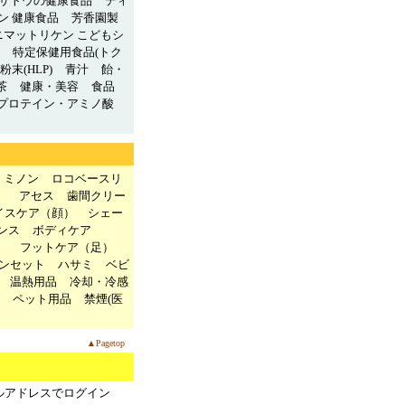
サトウの健康食品
ディ
ン 健康食品
芳香園製
ニマットリケン こどもシ
特定保健用食品(トク
末(HLP)
青汁
飴・
茶
健康・美容
食品
プロテイン・アミノ酸
ミノン
ロコベースリ
）
アセス
歯間クリー
イスケア（顔）
シェー
ンス
ボディケア
）
フットケア（足）
ンセット
ハサミ
ベビ
温熱用品
冷却・冷感
ペット用品
禁煙(医
▲Pagetop
ルアドレスでログイン