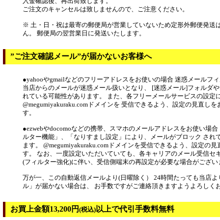
入金確認後、再出荷致します。
ご注文のキャンセルは致しませんので、ご注意ください。
※ 土・日・祝は最寄の郵便局が営業していないため定形外郵便発送
ん。 郵便局の翌営業日に発送いたします。
”ご注文確認メール”が届かないお客様へ
●yahooやgmailなどのフリーアドレスをお使いの場合 迷惑メール
当店からのメールが迷惑メール扱いとなり、 [迷惑メール]フォルダや
れている可能性があります。 また、各フリーメールサービスの設定
@megumiyakuraku.comドメインを 受信できるよう、設定の見直
す。
●ezwebやdocomoなどの携帯、スマホのメールアドレスをお使い場
ルター機能」、「なりすまし設定」により、メールがブロック され
ます。 @megumiyakuraku.comドメインを受信できるよう、設定
す。 なお、一度設定いただいていても、各キャリアのメール受信セ
(フィルター強化)に伴い、受信側端末の再設定が必要な場合がござい
万が一、この自動返信メールより(日曜除く） 24時間たっても当店
ル」が届かない場合は、 お手数ですがご連絡頂きますようよろしく
お買上金額13,200円
以上で代引手数料無料
(税込)