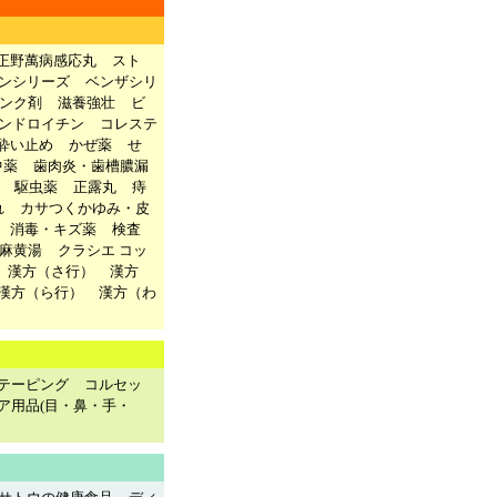
正野萬病感応丸
スト
ンシリーズ
ベンザシリ
ンク剤
滋養強壮
ビ
ンドロイチン
コレステ
酔い止め
かぜ薬
せ
中薬
歯肉炎・歯槽膿漏
駆虫薬
正露丸
痔
れ
カサつくかゆみ・皮
消毒・キズ薬
検査
麻黄湯
クラシエ コッ
漢方（さ行）
漢方
漢方（ら行）
漢方（わ
テーピング
コルセッ
ア用品(目・鼻・手・