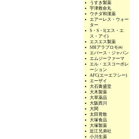
うすき製薬
宇津救命丸
ウチダ和漢薬
エアーレス・ウォー
ター
S・S・I(エス・エ
ス・アイ)
エスエス製薬
SBIアラプロモ㈱
エバース・ジャパン
エムジーファーマ
エル・エスコーポレ
ーション
AFC(エーエフシー)
エーザイ
大石膏盛堂
大木製薬
大草薬品
大阪西川
大関
太田胃散
大塚食品
大塚製薬
近江兄弟社
小川生薬