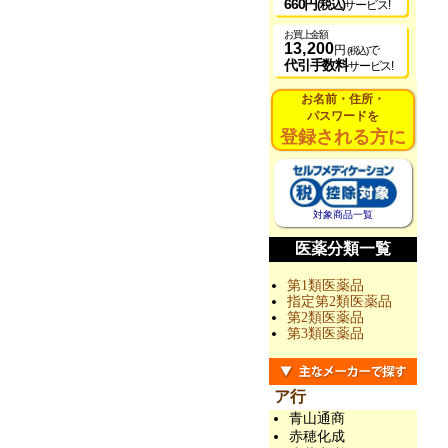
660円
(税込)
サービス!
お買上金額
13,200
円
で
(税込)
代引手数料
サービス!
お名前・住所・
パスワードを
登録される方に
対象商品一覧
医薬分類一覧
第1類医薬品
指定第2類医薬品
第2類医薬品
第3類医薬品
ア行
青山通商
赤穂化成