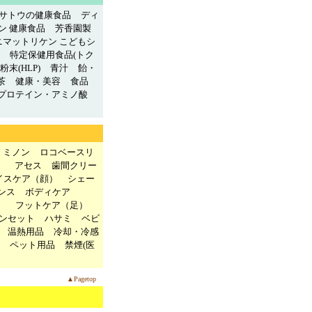
サトウの健康食品
ディ
ン 健康食品
芳香園製
ニマットリケン こどもシ
特定保健用食品(トク
末(HLP)
青汁
飴・
茶
健康・美容
食品
プロテイン・アミノ酸
ミノン
ロコベースリ
）
アセス
歯間クリー
イスケア（顔）
シェー
ンス
ボディケア
）
フットケア（足）
ンセット
ハサミ
ベビ
温熱用品
冷却・冷感
ペット用品
禁煙(医
▲Pagetop