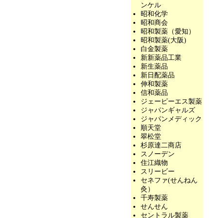
ンケル
昭和化学
昭和商会
昭和製薬（愛知）
昭和製薬(大阪)
白金製薬
新新薬品工業
新生薬品
新日配薬品
伸和製薬
信和薬品
ジェーピーエス製薬
ジャパンギャルズ
ジャパンメディック
順天堂
翠松堂
杉原達二商店
スノーデン
住江織物
スリービー
セネファ(せんねん
灸）
千寿製薬
せんせん
セントラル製薬