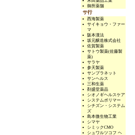
米田薬品工業
御所薬舗
サ行
西海製薬
サイキョウ・ファー
マ
阪本漢法
坂元醸造株式会社
佐賀製薬
サトウ製薬(佐藤製
薬)
サラヤ
参天製薬
サンプラネット
サンヘルス
三和生薬
剤盛堂薬品
シオノギヘルスケア
システムポリマー
シチズン・システム
ズ
島本微生物工業
シマヤ
シミックCMO
シュワルツコフ ヘ