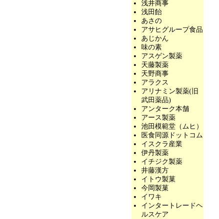
浅井商事
浅田飴
あさの
アサヒグループ食品
あじかん
味の素
アスゲン製薬
天藤製薬
天野商事
アラクス
アリナミン製薬(旧
武田薬品)
アンターク本舗
アース製薬
池田模範堂（ムヒ）
医食同源ドットコム
イスクラ産業
伊丹製薬
イチジク製薬
井藤漢方
イトウ製菓
今岡製菓
イワキ
インタートレードヘ
ルスケア