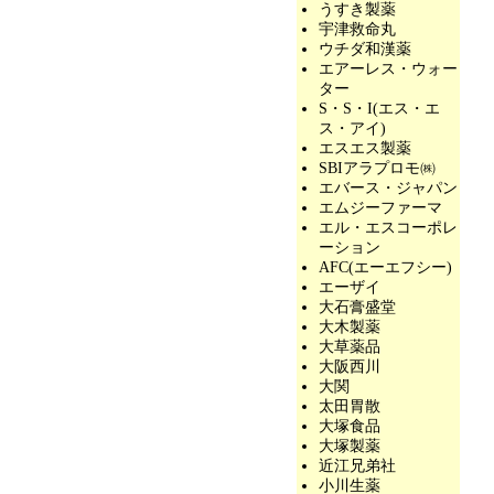
うすき製薬
宇津救命丸
ウチダ和漢薬
エアーレス・ウォー
ター
S・S・I(エス・エ
ス・アイ)
エスエス製薬
SBIアラプロモ㈱
エバース・ジャパン
エムジーファーマ
エル・エスコーポレ
ーション
AFC(エーエフシー)
エーザイ
大石膏盛堂
大木製薬
大草薬品
大阪西川
大関
太田胃散
大塚食品
大塚製薬
近江兄弟社
小川生薬