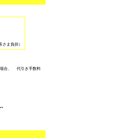
。
客さま負担）
る場合、 代引き手数料
ん。