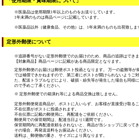
「使用期限・賞味期限について」
※医薬品は使用期限1年以上のものをお送りしています。
1年未満のものは商品ページに記載しています。
※医薬品以外（健康食品、その他）は、1年未満のものも出荷致しま
定形外郵便について
※追跡番号がない定形外郵便でのお届けのため、商品の追跡はでき
【対象商品】商品ページに記載がある商品限定となります。
定形外郵便のお届けは郵便ポスト投函となります。 万一の盗難等が
では補償できかねますので、第三者にポストが開けられないようご対
た、配送トラブルなどにより、破損・紛失等が発生した場合も同様
ので予めご了承ください。
※ 定形外郵便での箱潰れ等による商品交換は致しません。
定形外郵便発送商品が、ポストに入いらず、お客様が直接受け取る
不在伝票がポストに投函されます。
不在伝票に記載の郵便局に、再配達をご依頼ください。
郵便局での保管期間は、配達当日より1週間です。
保管期間内に再配達依頼をされないと、商品が当ショップに戻って
その場合、再発送送料をお振込みください。
送料は、郵便物の重さ、サイズにより異なります。