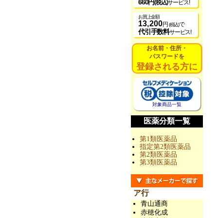
660円
(税込)
サービス!
お買上金額
13,200
円
で
(税込)
代引手数料
サービス!
お名前・住所・
パスワードを
登録される方に
対象商品一覧
医薬分類一覧
第1類医薬品
指定第2類医薬品
第2類医薬品
第3類医薬品
ア行
青山通商
赤穂化成