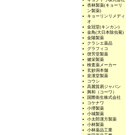
杏林製薬(キョーリ
ン製薬)
キョーリンリメディ
オ
金冠堂(キンカン)
金鳥(大日本除虫菊)
金陽製薬
クラシエ薬品
グラフィコ
啓芳堂製薬
健栄製薬
検査薬メーカー
玄妙洞本舗
皇漢堂製薬
コウシ
高麗貿易ジャパン
興和（コーワ）
国際衛生株式会社
コケナワ
小堺製薬
小城製薬
小太郎漢方製薬
小林製薬
小林薬品工業