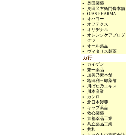
奥田製薬
奥田又右衛門膏本舗
OJAS PHARMA
オハヨー
オフテクス
オリヂナル
オレンジケアプロダ
クツ
オール薬品
ヴィタリス製薬
カ行
カイゲン
兼一薬品
加美乃素本舗
亀田利三郎薬舗
川ばた乃エキス
川本産業
カンロ
北日本製薬
キップ薬品
救心製薬
京都薬品工業
共立薬品工業
共和
キョクトウ株式会社