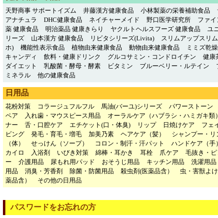
天野商事 サポートイズム
井藤漢方健康食品
小林製薬の栄養補助食品
アナチュラ
DHC健康食品
ネイチャーメイド
野口医学研究所
ファイ
薬 健康食品
明治薬品 健康きらり
ヤクルトヘルスフーズ 健康食品
ユ
リーズ
山本漢方 健康食品
リビタシリーズ(Livita)
スリムアップスリム
ホ)
機能性表示食品
植物由来健康食品
動物由来健康食品
ミミズ乾燥粉
キャンディ
飲料・健康ドリンク
グルコサミン・コンドロイチン
健康
ダイエット
乳酸菌・酵母・酵素
ビタミン
ブルーベリー・ルテイン
ミネラル
他の健康食品
日用品
花粉対策
コラージュフルフル
馬油(バーユ)シリーズ
パワーストーン
ペア
入れ歯・マウスピース用品
オーラルケア（ハブラシ・ハミガキ類
ナー
舌・口腔ケア
エチケット(口・体臭)
リップ
日焼けケア
フェ
ビング
発毛・育毛・増毛
加美乃素
ヘアケア（髪）
シャンプー・リ
（体）
せっけん（ソープ）
コロン・制汗・汗パット
ハンドケア（手
カイロ
入浴剤
いびき対策
綿棒・耳かき
耳栓
爪ケア
毛抜き・ピ
ー
介護用品
尿もれ用パッド
おそうじ用品
キッチン用品
洗濯用品
用品
消臭・芳香剤
除菌・防菌用品
殺虫剤(医薬品含）
虫・害獣よけ
薬品含）
その他の日用品
パスワードをお忘れの方