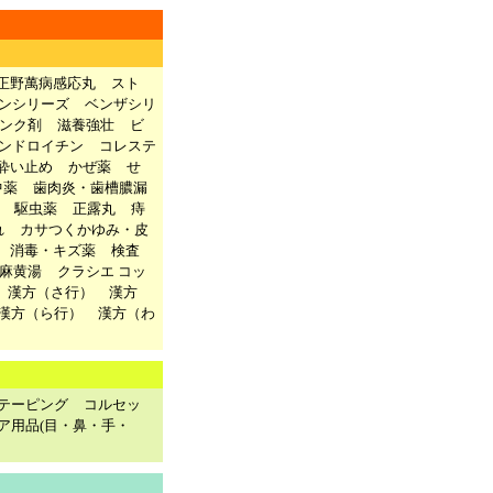
正野萬病感応丸
スト
ンシリーズ
ベンザシリ
ンク剤
滋養強壮
ビ
ンドロイチン
コレステ
酔い止め
かぜ薬
せ
中薬
歯肉炎・歯槽膿漏
駆虫薬
正露丸
痔
れ
カサつくかゆみ・皮
消毒・キズ薬
検査
麻黄湯
クラシエ コッ
漢方（さ行）
漢方
漢方（ら行）
漢方（わ
テーピング
コルセッ
ア用品(目・鼻・手・