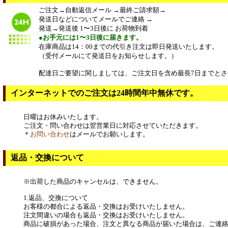
ご注文→自動返信メール →最終ご請求額→
発送日などについてメールでご連絡 →
発送→発送後 1〜3日後に お荷物到着
●お手元には1〜3日後に届きます。
在庫商品は14：00までの代引き注文は即日発送いたします。
（受付メールにて発送日をお知らせします。）
配達日ご要望に関しましては、ご注文日を含め最長7日までとさ
インターネットでのご注文は24時間年中無休です。
日曜はお休みいたします。
ご注文・問い合わせは翌営業日に対応させていただきます。
＊
お問い合わせ
はメールでお願いします。
返品・交換について
※出荷した商品のキャンセルは、できません。
1.返品、交換について
お客様の都合による返品・交換はお受けいたしません。
注文間違いの場合も返品・交換はお受けいたしません。
商品に破損があった場合、注文と異なる商品が届いた場合は、ご連