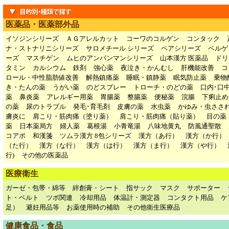
医薬品・医薬部外品
イソジンシリーズ
ＡＧアレルカット
コーワのコルゲン
コンタック
ナ・ストナリニシリーズ
サロメチール シリーズ
ペアシリーズ
ベルゲ
ーズ
マスチゲン
ムヒのアンパンマンシリーズ
山本漢方 医薬品
ドリ
タミン
カルシウム
鉄剤
強心薬
夜泣き・かんむし
肝機能改善
コ
ロール・中性脂肪値改善
解熱鎮痛薬
睡眠・鎮静薬
眠気防止薬
乗物
き・たんの薬
うがい薬
のどスプレー
トローチ・のどの薬
口内･口
薬
鼻炎薬
アレルギー用薬
胃腸薬
整腸薬
便秘薬
浣腸
下痢止め
の薬
尿のトラブル
発毛･育毛剤
皮膚の薬
水虫薬
かゆみ・虫ささ
膚炎に
肩こり・筋肉痛（塗り薬）
肩こり・筋肉痛（貼り薬）
目の薬
薬
日本薬局方
婦人薬
葛根湯
小青竜湯
八味地黄丸
防風通聖散
コアポ
和漢箋
ツムラ漢方 8包シリーズ
漢方（あ行）
漢方（か行）
（た行）
漢方（な行）
漢方（は行）
漢方（ま行）
漢方（や行）
行)
その他の医薬品
医療衛生
ガーゼ・包帯・綿等
絆創膏・シート
指サック
マスク
サポーター
ト・ベルト
ツボ関連
冷却用品
体温計・測定器
コンタクト用品
ケ
足）
避妊用品等
お薬使用時の補助
その他衛生医療品
健康食品・食品