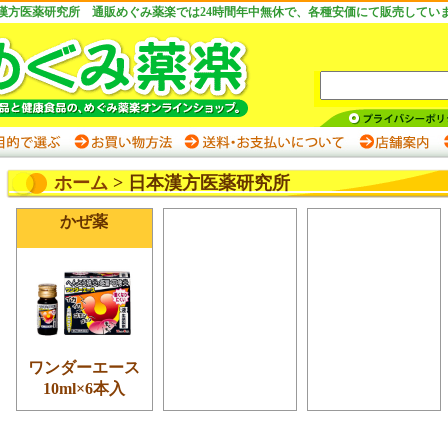
漢方医薬研究所 通販めぐみ薬楽では24時間年中無休で、各種安価にて販売してい
ホーム
> 日本漢方医薬研究所
かぜ薬
ワンダーエース
10ml×6本入