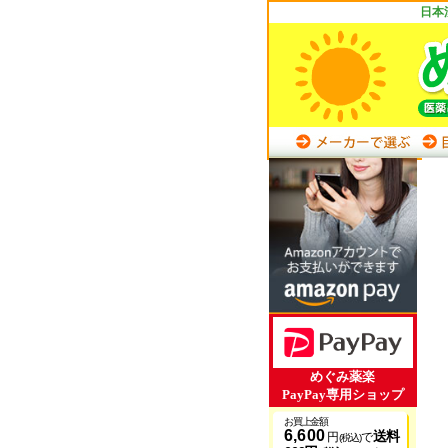
日本
めぐみ薬楽
PayPay専用ショップ
お買上金額
6,600
送料
円
で
(税込)