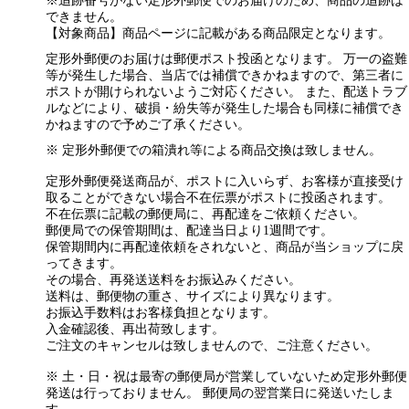
※追跡番号がない定形外郵便でのお届けのため、商品の追跡は
できません。
【対象商品】商品ページに記載がある商品限定となります。
定形外郵便のお届けは郵便ポスト投函となります。 万一の盗難
等が発生した場合、当店では補償できかねますので、第三者に
ポストが開けられないようご対応ください。 また、配送トラブ
ルなどにより、破損・紛失等が発生した場合も同様に補償でき
かねますので予めご了承ください。
※ 定形外郵便での箱潰れ等による商品交換は致しません。
定形外郵便発送商品が、ポストに入いらず、お客様が直接受け
取ることができない場合不在伝票がポストに投函されます。
不在伝票に記載の郵便局に、再配達をご依頼ください。
郵便局での保管期間は、配達当日より1週間です。
保管期間内に再配達依頼をされないと、商品が当ショップに戻
ってきます。
その場合、再発送送料をお振込みください。
送料は、郵便物の重さ、サイズにより異なります。
お振込手数料はお客様負担となります。
入金確認後、再出荷致します。
ご注文のキャンセルは致しませんので、ご注意ください。
※ 土・日・祝は最寄の郵便局が営業していないため定形外郵便
発送は行っておりません。 郵便局の翌営業日に発送いたしま