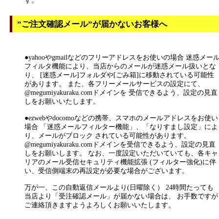
す。
”ご注文確認メール”が届かないお客様へ
●yahooやgmailなどのフリーアドレスをお使いの場合 迷惑メー
フィルタ機能により、当店からのメールが迷惑メール扱いとな
り、 [迷惑メール]フォルダや[ごみ箱]に移動されている可能性
があります。 また、各フリーメールサービスの設定にて、
@megumiyakuraku.comドメインを 受信できるよう、設定の見直
しをお願いいたします。
●ezwebやdocomoなどの携帯、スマホのメールアドレスをお使い
場合 「迷惑メールフィルター機能」、「なりすまし設定」によ
り、メールがブロック されている可能性があります。
@megumiyakuraku.comドメインを受信できるよう、設定の見直
しをお願いします。 なお、一度設定いただいていても、各キャ
リアのメール受信セキュリティ機能拡張 (フィルター強化)に伴
い、受信側端末の再設定が必要な場合がございます。
万が一、この自動返信メールより(日曜除く） 24時間たっても
当店より「受注確認メール」が届かない場合は、 お手数ですが
ご連絡頂きますようよろしくお願いいたします。