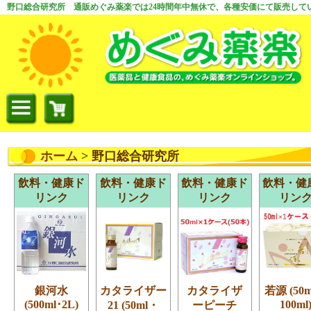
野口総合研究所 通販めぐみ薬楽では24時間年中無休で、各種安価にて販売して
ホーム
> 野口総合研究所
飲料・健康ド
飲料・健康ド
飲料・健康ド
飲料・健
リンク
リンク
リンク
リン
銀河水
カタライザー
カタライザ
若源 (50
(500ml･2L)
100ml
21 (50ml・
ーピーチ