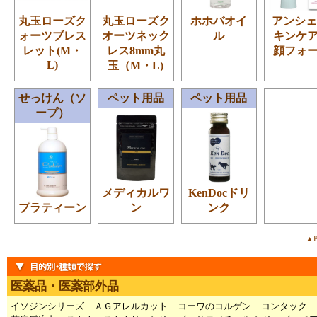
丸玉ローズク
丸玉ローズク
ホホバオイ
アンシェ
ォーツブレス
オーツネック
ル
キンケ
レット(M・
レス8mm丸
顔フォ
L)
玉（M・L)
せっけん（ソ
ペット用品
ペット用品
ープ）
メディカルワ
KenDocドリ
プラティーン
ン
ンク
▲P
医薬品・医薬部外品
イソジンシリーズ
ＡＧアレルカット
コーワのコルゲン
コンタック