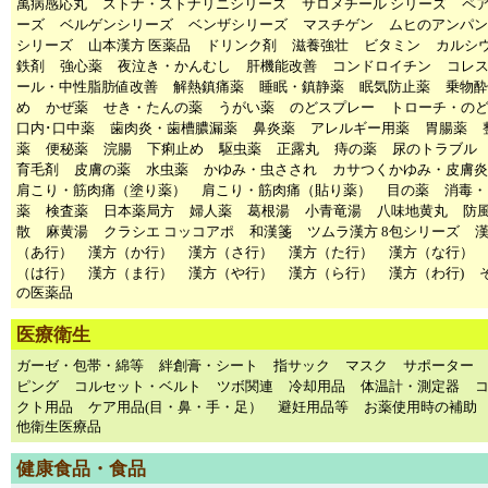
萬病感応丸
ストナ・ストナリニシリーズ
サロメチール シリーズ
ペ
ーズ
ベルゲンシリーズ
ベンザシリーズ
マスチゲン
ムヒのアンパン
シリーズ
山本漢方 医薬品
ドリンク剤
滋養強壮
ビタミン
カルシ
鉄剤
強心薬
夜泣き・かんむし
肝機能改善
コンドロイチン
コレ
ール・中性脂肪値改善
解熱鎮痛薬
睡眠・鎮静薬
眠気防止薬
乗物酔
め
かぜ薬
せき・たんの薬
うがい薬
のどスプレー
トローチ・の
口内･口中薬
歯肉炎・歯槽膿漏薬
鼻炎薬
アレルギー用薬
胃腸薬
薬
便秘薬
浣腸
下痢止め
駆虫薬
正露丸
痔の薬
尿のトラブル
育毛剤
皮膚の薬
水虫薬
かゆみ・虫さされ
カサつくかゆみ・皮膚炎
肩こり・筋肉痛（塗り薬）
肩こり・筋肉痛（貼り薬）
目の薬
消毒・
薬
検査薬
日本薬局方
婦人薬
葛根湯
小青竜湯
八味地黄丸
防
散
麻黄湯
クラシエ コッコアポ
和漢箋
ツムラ漢方 8包シリーズ
（あ行）
漢方（か行）
漢方（さ行）
漢方（た行）
漢方（な行）
（は行）
漢方（ま行）
漢方（や行）
漢方（ら行）
漢方（わ行)
の医薬品
医療衛生
ガーゼ・包帯・綿等
絆創膏・シート
指サック
マスク
サポーター
ピング
コルセット・ベルト
ツボ関連
冷却用品
体温計・測定器
クト用品
ケア用品(目・鼻・手・足）
避妊用品等
お薬使用時の補助
他衛生医療品
健康食品・食品