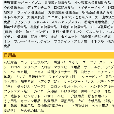
天野商事 サポートイズム
井藤漢方健康食品
小林製薬の栄養補助食品
ウの健康食品
ディアナチュラ
DHC健康食品
ネイチャーメイド
野
研究所
ファイン 健康食品
芳香園製薬 健康食品
明治薬品 健康きらり
ルトヘルスフーズ 健康食品
ユニマットリケン こどもシリーズ
山本漢方
食品
リビタシリーズ(Livita)
スリムアップスリム
特定保健用食品(トク
機能性表示食品
植物由来健康食品
動物由来健康食品
ミミズ乾燥粉末
(HLP)
青汁
飴・キャンディ
飲料・健康ドリンク
グルコサミン・コ
イチン
健康茶
健康・美容
食品
ダイエット
乳酸菌・酵母・酵素
ミン
ブルーベリー・ルテイン
プロテイン・アミノ酸
ミネラル
他の
食品
日用品
花粉対策
コラージュフルフル
馬油(バーユ)シリーズ
パワーストーン
ン
ロコベースリペア
入れ歯・マウスピース用品
オーラルケア（ハブ
シ・ハミガキ類）
アセス
歯間クリーナー
舌・口腔ケア
エチケット
体臭)
リップ
日焼けケア
フェイスケア（顔）
シェービング
発毛
毛・増毛
加美乃素
ヘアケア（髪）
シャンプー・リンス
ボディケア
（体）
せっけん（ソープ）
コロン・制汗・汗パット
ハンドケア（手
フットケア（足）
カイロ
入浴剤
いびき対策
綿棒・耳かき
耳栓
ア
毛抜き・ピンセット
ハサミ
ベビー
介護用品
尿もれ用パッド
うじ用品
キッチン用品
洗濯用品
温熱用品
冷却・冷感用品
消臭
剤
除菌・防菌用品
殺虫剤(医薬品含）
虫・害獣よけ
ペット用品
薬品含）
その他の日用品