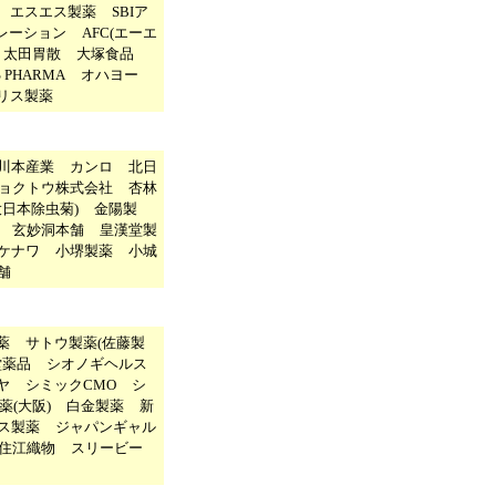
エスエス製薬
SBIア
レーション
AFC(エーエ
太田胃散
大塚食品
S PHARMA
オハヨー
リス製薬
川本産業
カンロ
北日
ョクトウ株式会社
杏林
大日本除虫菊)
金陽製
玄妙洞本舗
皇漢堂製
ケナワ
小堺製薬
小城
舗
薬
サトウ製薬(佐藤製
堂薬品
シオノギヘルス
ヤ
シミックCMO
シ
薬(大阪)
白金製薬
新
ス製薬
ジャパンギャル
住江織物
スリービー