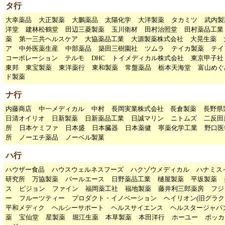
タ行
大幸薬品
大正製薬
大鵬薬品
太陽化学
大洋製薬
タカミツ
武内製
洋堂
建林松鶴堂
田辺三菱製薬
玉川衛材
田村治照堂
田村薬品工業
薬
第一三共ヘルスケア
大協薬品工業
大源製薬株式会社
大晃生薬
ア
中外医薬生産
中部薬品
築田三樹園社
ツムラ
テイカ製薬
テイ
コーポレーション
テルモ
DHC
トイメディカル株式会社
東京甲子
東邦
東宝製薬
東洋薬行
東和製薬
常盤薬品
栃本天海堂
富山めぐ
ド製薬
ナ行
内藤商店
中一メディカル
中村
長岡実業株式会社
長倉製薬
長野県
日清オイリオ
日新製薬
日新薬品工業
日誠マリン
ニトムズ
二反田
所
日本ケミファ
日本盛
日本臓器
日本薬健
寧薬化学工業
野口医
所
ノーエチ薬品
ノーベル製菓
ハ行
ハウザー食品
ハウスウェルネスフーズ
ハクゾウメディカル
ハナミス
研究所
万協製薬
パールエース
日野薬品工業
樋屋製薬
平坂製薬
ス
ピジョン
ファイン
福岡薬工社
福地製薬
藤井利三郎薬房
フジ
ー
フルーツティー
プロダクト・イノベーション
ヘイリオン(旧グラク
平和メディク
ヘルシーサポート
ヘルスサイエンス
ヘルスタージャパ
薬
宝仙堂
星製薬
堀江生薬
本草製薬
本田洋行
ホーユー
ポッカ