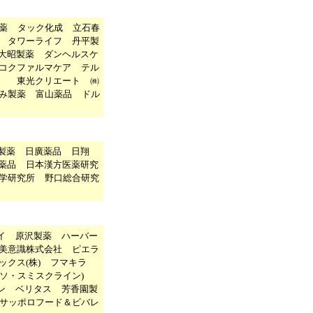
薬
タック化成
立石春
タワーライフ
丹平製
大昭製薬
ダンヘルスケ
コクファルマケア
テル
社
東光クリエート
㈱
み製薬
富山薬品
ドル
製薬
日廣薬品
日翔
薬品
日本漢方医薬研究
学研究所
野口総合研究
イ
原沢製薬
ハーバー
美意識株式会社
ピエラ
ックス(株)
フマキラ
ソ・スミスクライン)
ン
ベリタス
芳香園製
サッポロフード＆ビバレ