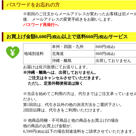
パスワードをお忘れの方
※前回のご注文からメールアドレスが変わったお客様は旧メー
後、 メールアドレスの変更手続きをお願いします。
パスワード再発行へ
お買上げ金額6,600円
以上で送料660円
サービス
(税込)
(税込)
本州・四国・九州
660円
(税込)
地域別送料
北海道
660円
(税込)
沖縄・離島
出荷しておりません
お届けは佐川急便にてお送りします。
※沖縄・離島へは、出荷しておりません。
ご注文はキャンセルさせていただきます。
ただし、定形外郵便発送は除く
※当店を始めてご利用の方は、代引きではご注文承っていませ
ださい。
第1回目は、代引き以外の他の決済方法をご選択下さい。
2回目以降は、代引きをご利用いただけます。
※ 他商品同梱・不可商品と他の商品をお買上げの場合
他の商品のお買上げ金額が、
6,599円
以下の場合別途送料をご請求させていただきます
(税込)