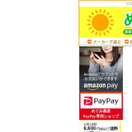
ハ
めぐみ薬楽
PayPay専用ショップ
お買上金額
6,600
送料
円
で
(税込)