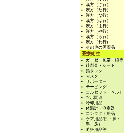
漢方（さ行）
漢方（た行）
漢方（な行）
漢方（は行）
漢方（ま行）
漢方（や行）
漢方（ら行）
漢方（わ行)
その他の医薬品
医療衛生
ガーゼ・包帯・綿等
絆創膏・シート
指サック
マスク
サポーター
テーピング
コルセット・ベルト
ツボ関連
冷却用品
体温計・測定器
コンタクト用品
ケア用品(目・鼻・
手・足）
避妊用品等