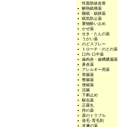
性脂肪値改善
解熱鎮痛薬
睡眠・鎮静薬
眠気防止薬
乗物酔い止め
かぜ薬
せき・たんの薬
うがい薬
のどスプレー
トローチ・のどの薬
口内･口中薬
歯肉炎・歯槽膿漏薬
鼻炎薬
アレルギー用薬
胃腸薬
整腸薬
便秘薬
浣腸
下痢止め
駆虫薬
正露丸
痔の薬
尿のトラブル
発毛･育毛剤
皮膚の薬