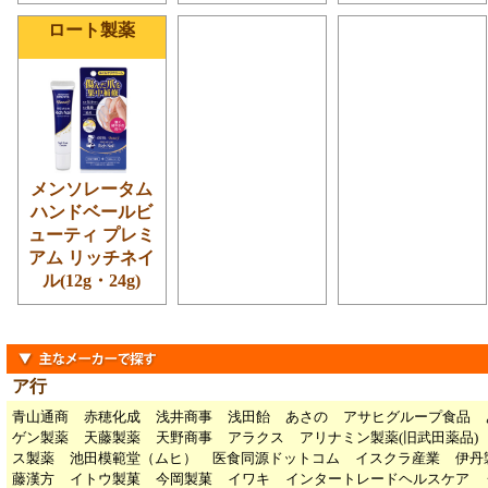
ロート製薬
メンソレータム
ハンドベールビ
ューティ プレミ
アム リッチネイ
ル(12g・24g)
ア行
青山通商
赤穂化成
浅井商事
浅田飴
あさの
アサヒグループ食品
ゲン製薬
天藤製薬
天野商事
アラクス
アリナミン製薬(旧武田薬品)
ス製薬
池田模範堂（ムヒ）
医食同源ドットコム
イスクラ産業
伊丹
藤漢方
イトウ製菓
今岡製菓
イワキ
インタートレードヘルスケア