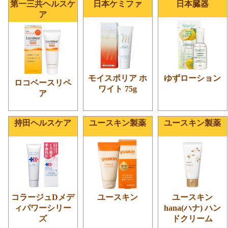
第一三共ヘルスケ
日本ケミファ
日本臓器
ア
モイスポリア ホ
ゆずローション
ロコベースリペ
ワイト 75g
ア
持田ヘルスケア
ユースキン製薬
ユースキン製薬
コラージュDメデ
ユースキン
ユースキン
ィパワーシリー
hana(ハナ) ハン
ズ
ドクリーム