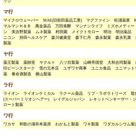
ッジ
マ行
マイクロウェーバー
MAE(旧前田薬品工業)
マグファイン
松浦薬業
マルマンＨ＆Ｂ
萬金薬品
万田発酵
マンナンライフ
ミズホメディー
ン
美吉野製薬
ムネ製薬
村田園
メイクトモロー
明治
明治薬品
ニコン
持田ヘルスケア
森川健康堂
森下仁丹
森永製菓
森永乳業
製薬
ヤ行
薬王製薬
薬師堂
ヤクルト
八ツ目製薬
山崎帝国堂
大和合同製薬
印ビーンスターク
雪の元本店
ユザワヤ商事
ユニカ食品
ユニマット
薬
養命酒製造
横山製薬
ラ行
ライオン
ライオンケミカル
ラクール薬品
リブ・ラボラトリーズ
龍
(スーパーミリオンヘアー)
レイデルジャパン
レキットベンキーザー・
ロート製薬
ワ行
ワカサ
和歌の浦井本薬房
わかもと製薬
ワキ製薬
ワダカルシウム製