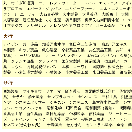
丸
ウチダ和漢薬
エアーレス・ウォーター
S・S・I(エス・エス・アイ)
ラプロモ㈱
エバース・ジャパン
エムジーファーマ
エル・エスコーポ
フシー)
エーザイ
大石膏盛堂
大木製薬
大草薬品
大阪西川
大関
大塚製薬
近江兄弟社
小川生薬
奥田製薬
奥田又右衛門膏本舗
OJA
オフテクス
オリヂナル
オレンジケアプロダクツ
オール薬品
ヴィタ
カ行
カイゲン
兼一薬品
加美乃素本舗
亀田利三郎薬舗
川ばた乃エキス
本製薬
キップ薬品
救心製薬
京都薬品工業
共立薬品工業
共和
キ
製薬(キョーリン製薬)
キョーリンリメディオ
金冠堂(キンカン)
金鳥(
薬
クラシエ薬品
グラフィコ
啓芳堂製薬
健栄製薬
検査薬メーカー
薬
コウシ
高麗貿易ジャパン
興和（コーワ）
国際衛生株式会社
コ
製薬
小太郎漢方製薬
小林製薬
小林薬品工業
米田薬品工業
御所薬
サ行
西海製薬
サイキョウ・ファーマ
阪本漢法
坂元醸造株式会社
佐賀製
薬)
サラヤ
参天製薬
サンプラネット
サンヘルス
三和生薬
剤盛
ケア
システムポリマー
シチズン・システムズ
島本微生物工業
シマ
ュワルツコフ ヘンケル
昭和化学
昭和商会
昭和製薬（愛知）
昭和製
新薬品工業
新生薬品
新日配薬品
伸和製薬
信和薬品
ジェーピーエ
ズ
ジャパンメディック
順天堂
翠松堂
杉原達二商店
スノーデン
セネファ(せんねん灸）
千寿製薬
せんせん
セントラル製薬
全薬工業