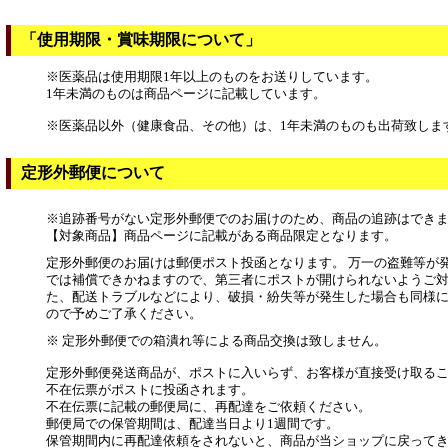
「使用期限・賞味期限について」
※医薬品は使用期限1年以上のものをお送りしています。
1年未満のものは商品ページに記載しています。
※医薬品以外（健康食品、その他）は、1年未満のものも出荷致しま
定形外郵便について
※追跡番号がない定形外郵便でのお届けのため、商品の追跡はでき
【対象商品】商品ページに記載がある商品限定となります。
定形外郵便のお届けは郵便ポスト投函となります。 万一の盗難等が
では補償できかねますので、第三者にポストが開けられないようご対
た、配送トラブルなどにより、破損・紛失等が発生した場合も同様
ので予めご了承ください。
※ 定形外郵便での箱潰れ等による商品交換は致しません。
定形外郵便発送商品が、ポストに入いらず、お客様が直接受け取る
不在伝票がポストに投函されます。
不在伝票に記載の郵便局に、再配達をご依頼ください。
郵便局での保管期間は、配達当日より1週間です。
保管期間内に再配達依頼をされないと、商品が当ショップに戻って