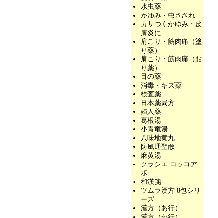
水虫薬
かゆみ・虫さされ
カサつくかゆみ・皮
膚炎に
肩こり・筋肉痛（塗
り薬）
肩こり・筋肉痛（貼
り薬）
目の薬
消毒・キズ薬
検査薬
日本薬局方
婦人薬
葛根湯
小青竜湯
八味地黄丸
防風通聖散
麻黄湯
クラシエ コッコア
ポ
和漢箋
ツムラ漢方 8包シリ
ーズ
漢方（あ行）
漢方（か行）