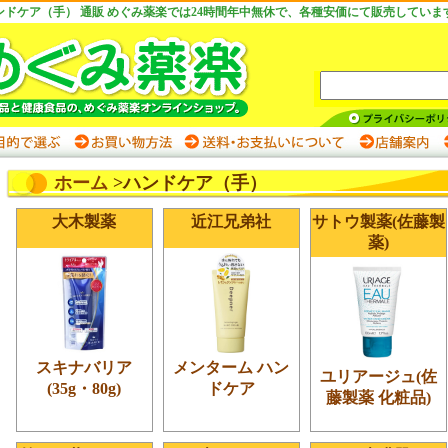
ンドケア（手） 通販 めぐみ薬楽では24時間年中無休で、各種安価にて販売していま
ホーム
>ハンドケア（手）
大木製薬
近江兄弟社
サトウ製薬(佐藤製
薬)
スキナバリア
メンターム ハン
ユリアージュ(佐
(35g・80g)
ドケア
藤製薬 化粧品)