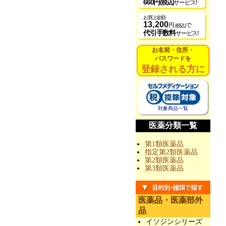
660円
(税込)
サービス!
お買上金額
13,200
円
で
(税込)
代引手数料
サービス!
お名前・住所・
パスワードを
登録される方に
対象商品一覧
医薬分類一覧
第1類医薬品
指定第2類医薬品
第2類医薬品
第3類医薬品
医薬品・医薬部外
品
イソジンシリーズ