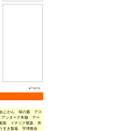
▲Pagetop
あじかん
味の素
アス
アンターク本舗
アー
製薬
イチジク製薬
井
うすき製薬
宇津救命