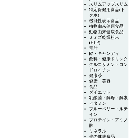
スリムアップスリム
特定保健用食品(ト
クホ)
機能性表示食品
植物由来健康食品
動物由来健康食品
ミミズ乾燥粉末
(HLP)
青汁
飴・キャンディ
飲料・健康ドリンク
グルコサミン・コン
ドロイチン
健康茶
健康・美容
食品
ダイエット
乳酸菌・酵母・酵素
ビタミン
ブルーベリー・ルテ
イン
プロテイン・アミノ
酸
ミネラル
他の健康食品