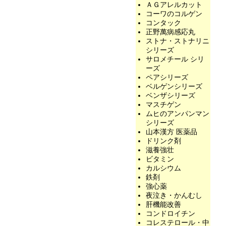
ＡＧアレルカット
コーワのコルゲン
コンタック
正野萬病感応丸
ストナ・ストナリニ
シリーズ
サロメチール シリ
ーズ
ペアシリーズ
ベルゲンシリーズ
ベンザシリーズ
マスチゲン
ムヒのアンパンマン
シリーズ
山本漢方 医薬品
ドリンク剤
滋養強壮
ビタミン
カルシウム
鉄剤
強心薬
夜泣き・かんむし
肝機能改善
コンドロイチン
コレステロール・中