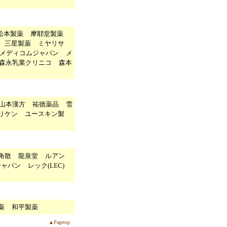
松本製薬
摩耶堂製薬
三星製薬
ミヤリサ
メディコムジャパン
メ
森永乳業クリニコ
森本
山本漢方
祐徳薬品
雪
リケン
ユースキン製
角散
龍泉堂
ルアン
ジャパン
レック(LEC)
薬
和平製薬
▲Pagetop