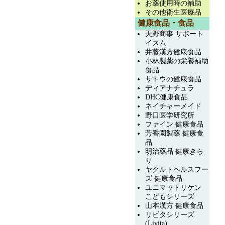
お薬使用時の補助
その他衛生医療品
健康食品・食品
天野商事 サポート
イズム
井藤漢方健康食品
小林製薬の栄養補助
食品
サトウの健康食品
ディアナチュラ
DHC健康食品
ネイチャーメイド
野口医学研究所
ファイン 健康食品
芳香園製薬 健康食
品
明治薬品 健康きら
り
ヤクルトヘルスフー
ズ 健康食品
ユニマットリケン
こどもシリーズ
山本漢方 健康食品
リビタシリーズ
(Livita)