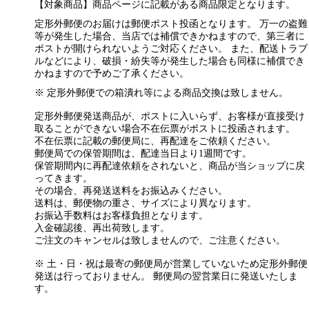
【対象商品】商品ページに記載がある商品限定となります。
定形外郵便のお届けは郵便ポスト投函となります。 万一の盗難
等が発生した場合、当店では補償できかねますので、第三者に
ポストが開けられないようご対応ください。 また、配送トラブ
ルなどにより、破損・紛失等が発生した場合も同様に補償でき
かねますので予めご了承ください。
※ 定形外郵便での箱潰れ等による商品交換は致しません。
定形外郵便発送商品が、ポストに入いらず、お客様が直接受け
取ることができない場合不在伝票がポストに投函されます。
不在伝票に記載の郵便局に、再配達をご依頼ください。
郵便局での保管期間は、配達当日より1週間です。
保管期間内に再配達依頼をされないと、商品が当ショップに戻
ってきます。
その場合、再発送送料をお振込みください。
送料は、郵便物の重さ、サイズにより異なります。
お振込手数料はお客様負担となります。
入金確認後、再出荷致します。
ご注文のキャンセルは致しませんので、ご注意ください。
※ 土・日・祝は最寄の郵便局が営業していないため定形外郵便
発送は行っておりません。 郵便局の翌営業日に発送いたしま
す。