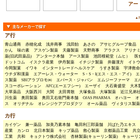
アー
▲P
ア行
青山通商
赤穂化成
浅井商事
浅田飴
あさの
アサヒグループ食品
かん
味の素
アスゲン製薬
天藤製薬
天野商事
アラクス
アリナ
薬(旧武田薬品)
アンターク本舗
アース製薬
池田模範堂（ムヒ）
医
ドットコム
イスクラ産業
伊丹製薬
イチジク製薬
井藤漢方
イト
今岡製菓
イワキ
インタートレードヘルスケア
うすき製薬
宇津救命
ウチダ和漢薬
エアーレス・ウォーター
S・S・I(エス・エス・アイ)
エ
ス製薬
SBIアラプロモ㈱
エバース・ジャパン
エムジーファーマ
エ
スコーポレーション
AFC(エーエフシー)
エーザイ
大石膏盛堂
大木
大草薬品
大阪西川
大関
太田胃散
大塚食品
大塚製薬
近江兄弟
川生薬
奥田製薬
奥田又右衛門膏本舗
OJAS PHARMA
オハヨー
オ
ス
オリヂナル
オレンジケアプロダクツ
オール薬品
ヴィタリス製薬
カ行
カイゲン
兼一薬品
加美乃素本舗
亀田利三郎薬舗
川ばた乃エキス
産業
カンロ
北日本製薬
キップ薬品
救心製薬
京都薬品工業
共
工業
共和
キョクトウ株式会社
杏林製薬(キョーリン製薬)
キョーリ