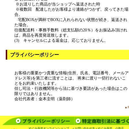
※お送りした商品が当ショップへ返送された時
※複数回 配達したがお客様より連絡がつかず、戻ってきた場
合。
宅配BOXが満杯でBOXに入れられない状態が続き、返送され
た場合。
往復配送料・事務手数料（総支払額の20％）をお振込み頂けれ
ば、商品を再度発送致します。
(3) キャンセルによる返金は、応じておりません。
プライバシーポリシー
お客様の重要かつ貴重な情報(住所、氏名、電話番号、メールア
ドレス等)を第三者に流すことは、 将来に渡り一切行わないこ
とをお約束いたします。
但し司法・行政機関等から法に基づき要請があった場合はこの
限りではありません。
会社代表者：金本圭明（薬剤師）
▲P
めぐみ薬楽オンラインショップ ＜お問い合わせ先＞めぐみ薬楽 小路店