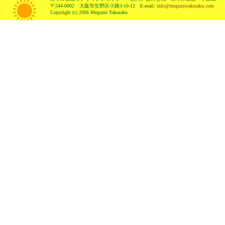
〒544-0002 大阪市生野区小路3-10-12 E-mail:
info@megumiyakuraku.com
Copyright (c) 2006 Megumi Yakuraku