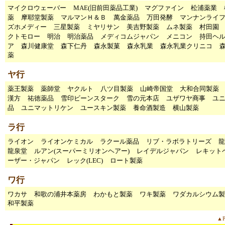
マイクロウェーバー
MAE(旧前田薬品工業)
マグファイン
松浦薬業
薬
摩耶堂製薬
マルマンＨ＆Ｂ
萬金薬品
万田発酵
マンナンライ
ズホメディー
三星製薬
ミヤリサン
美吉野製薬
ムネ製薬
村田園
クトモロー
明治
明治薬品
メディコムジャパン
メニコン
持田ヘ
ア
森川健康堂
森下仁丹
森永製菓
森永乳業
森永乳業クリニコ
薬
ヤ行
薬王製薬
薬師堂
ヤクルト
八ツ目製薬
山崎帝国堂
大和合同製薬
漢方
祐徳薬品
雪印ビーンスターク
雪の元本店
ユザワヤ商事
ユ
品
ユニマットリケン
ユースキン製薬
養命酒製造
横山製薬
ラ行
ライオン
ライオンケミカル
ラクール薬品
リブ・ラボラトリーズ
龍
龍泉堂
ルアン(スーパーミリオンヘアー)
レイデルジャパン
レキット
ーザー・ジャパン
レック(LEC)
ロート製薬
ワ行
ワカサ
和歌の浦井本薬房
わかもと製薬
ワキ製薬
ワダカルシウム製
和平製薬
▲P