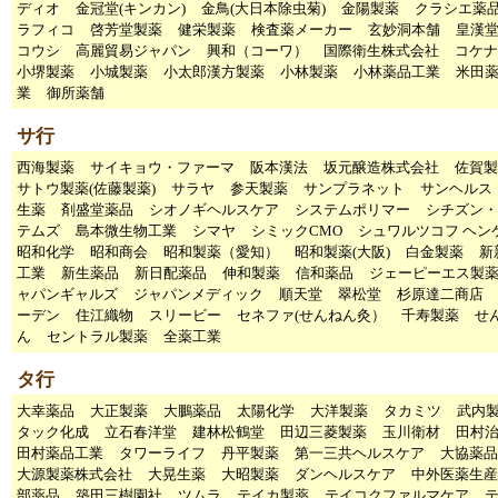
ディオ
金冠堂(キンカン)
金鳥(大日本除虫菊)
金陽製薬
クラシエ薬
ラフィコ
啓芳堂製薬
健栄製薬
検査薬メーカー
玄妙洞本舗
皇漢
コウシ
高麗貿易ジャパン
興和（コーワ）
国際衛生株式会社
コケナ
小堺製薬
小城製薬
小太郎漢方製薬
小林製薬
小林薬品工業
米田
業
御所薬舗
サ行
西海製薬
サイキョウ・ファーマ
阪本漢法
坂元醸造株式会社
佐賀製
サトウ製薬(佐藤製薬)
サラヤ
参天製薬
サンプラネット
サンヘルス
生薬
剤盛堂薬品
シオノギヘルスケア
システムポリマー
シチズン・
テムズ
島本微生物工業
シマヤ
シミックCMO
シュワルツコフ ヘン
昭和化学
昭和商会
昭和製薬（愛知）
昭和製薬(大阪)
白金製薬
新
工業
新生薬品
新日配薬品
伸和製薬
信和薬品
ジェーピーエス製
ャパンギャルズ
ジャパンメディック
順天堂
翠松堂
杉原達二商店
ーデン
住江織物
スリービー
セネファ(せんねん灸）
千寿製薬
せ
ん
セントラル製薬
全薬工業
タ行
大幸薬品
大正製薬
大鵬薬品
太陽化学
大洋製薬
タカミツ
武内
タック化成
立石春洋堂
建林松鶴堂
田辺三菱製薬
玉川衛材
田村
田村薬品工業
タワーライフ
丹平製薬
第一三共ヘルスケア
大協薬品
大源製薬株式会社
大晃生薬
大昭製薬
ダンヘルスケア
中外医薬生産
部薬品
築田三樹園社
ツムラ
テイカ製薬
テイコクファルマケア