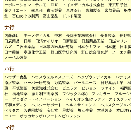
ーポレーション
テルモ
DHC
トイメディカル株式会社
東京甲子
光クリエート
㈱東邦
東宝製薬
東洋薬行
東和製薬
常盤薬品
栃
堂
富山めぐみ製薬
富山薬品
ドルド製薬
ナ行
内藤商店
中一メディカル
中村
長岡実業株式会社
長倉製薬
長野県
日廣薬品
日翔
日清オイリオ
日新製薬
日新薬品工業
日誠マリン
ムズ
二反田薬品
日本漢方医薬研究所
日本ケミファ
日本盛
日本
日本薬健
寧薬化学工業
野口医学研究所
野口総合研究所
ノーエチ薬
ノーベル製菓
ハ行
ハウザー食品
ハウスウェルネスフーズ
ハクゾウメディカル
ハナミス
原沢製薬
ハーバー研究所
万協製薬
パールエース
日野薬品工業
薬
平坂製薬
美意識株式会社
ピエラス
ピジョン
ファイン
福岡
社
福地製薬
藤井利三郎薬房
フジックス(株)
フマキラー
フルーツ
ー
プロダクト・イノベーション
ヘイリオン(旧グラクソ・スミスクライ
平和メディク
ヘルシーサポート
ヘルスサイエンス
ヘルスタージャパ
ベリタス
芳香園製薬
宝仙堂
星製薬
堀江生薬
本草製薬
本田洋
ーユー
ポッカサッポロフード＆ビバレッジ
マ行