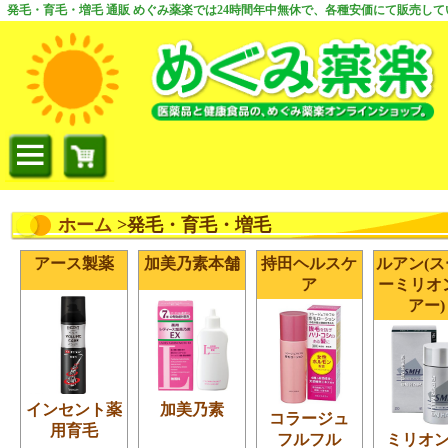
発毛・育毛・増毛 通販 めぐみ薬楽では24時間年中無休で、各種安価にて販売して
ホーム
>発毛・育毛・増毛
アース製薬
加美乃素本舗
持田ヘルスケ
ルアン(
ア
ーミリオ
アー)
インセント薬
加美乃素
コラージュ
用育毛
フルフル
ミリオ