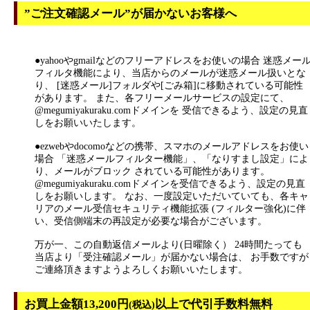
”ご注文確認メール”が届かないお客様へ
●yahooやgmailなどのフリーアドレスをお使いの場合 迷惑メー
フィルタ機能により、当店からのメールが迷惑メール扱いとな
り、 [迷惑メール]フォルダや[ごみ箱]に移動されている可能性
があります。 また、各フリーメールサービスの設定にて、
@megumiyakuraku.comドメインを 受信できるよう、設定の見直
しをお願いいたします。
●ezwebやdocomoなどの携帯、スマホのメールアドレスをお使い
場合 「迷惑メールフィルター機能」、「なりすまし設定」によ
り、メールがブロック されている可能性があります。
@megumiyakuraku.comドメインを受信できるよう、設定の見直
しをお願いします。 なお、一度設定いただいていても、各キャ
リアのメール受信セキュリティ機能拡張 (フィルター強化)に伴
い、受信側端末の再設定が必要な場合がございます。
万が一、この自動返信メールより(日曜除く） 24時間たっても
当店より「受注確認メール」が届かない場合は、 お手数ですが
ご連絡頂きますようよろしくお願いいたします。
お買上金額13,200円
以上で代引手数料無料
(税込)