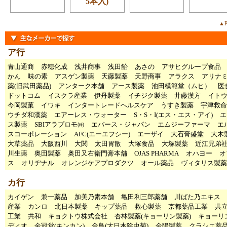
5本入)
▲P
ア行
青山通商
赤穂化成
浅井商事
浅田飴
あさの
アサヒグループ食品
かん
味の素
アスゲン製薬
天藤製薬
天野商事
アラクス
アリナ
薬(旧武田薬品)
アンターク本舗
アース製薬
池田模範堂（ムヒ）
医
ドットコム
イスクラ産業
伊丹製薬
イチジク製薬
井藤漢方
イト
今岡製菓
イワキ
インタートレードヘルスケア
うすき製薬
宇津救命
ウチダ和漢薬
エアーレス・ウォーター
S・S・I(エス・エス・アイ)
エ
ス製薬
SBIアラプロモ㈱
エバース・ジャパン
エムジーファーマ
エ
スコーポレーション
AFC(エーエフシー)
エーザイ
大石膏盛堂
大木
大草薬品
大阪西川
大関
太田胃散
大塚食品
大塚製薬
近江兄弟
川生薬
奥田製薬
奥田又右衛門膏本舗
OJAS PHARMA
オハヨー
オ
ス
オリヂナル
オレンジケアプロダクツ
オール薬品
ヴィタリス製薬
カ行
カイゲン
兼一薬品
加美乃素本舗
亀田利三郎薬舗
川ばた乃エキス
産業
カンロ
北日本製薬
キップ薬品
救心製薬
京都薬品工業
共
工業
共和
キョクトウ株式会社
杏林製薬(キョーリン製薬)
キョーリ
ディオ
金冠堂(キンカン)
金鳥(大日本除虫菊)
金陽製薬
クラシエ薬