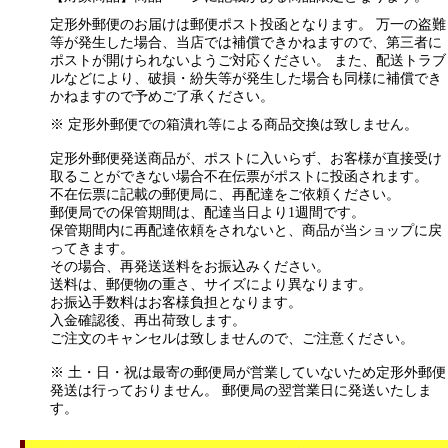
定形外郵便のお届けは郵便ポスト投函となります。 万一の盗難
等が発生した場合、当店では補償できかねますので、第三者に
ポストが開けられないようご対応ください。 また、配送トラブ
ルなどにより、破損・紛失等が発生した場合も同様に補償でき
かねますので予めご了承ください。
※ 定形外郵便での箱潰れ等による商品交換は致しません。
定形外郵便発送商品が、ポストに入いらず、お客様が直接受け
取ることができない場合不在伝票がポストに投函されます。
不在伝票に記載の郵便局に、再配達をご依頼ください。
郵便局での保管期間は、配達当日より1週間です。
保管期間内に再配達依頼をされないと、商品が当ショップに戻
ってきます。
その場合、再発送送料をお振込みください。
送料は、郵便物の重さ、サイズにより異なります。
お振込手数料はお客様負担となります。
入金確認後、再出荷致します。
ご注文のキャンセルは致しませんので、ご注意ください。
※ 土・日・祝は最寄の郵便局が営業していないため定形外郵便
発送は行っておりません。 郵便局の翌営業日に発送いたしま
す。