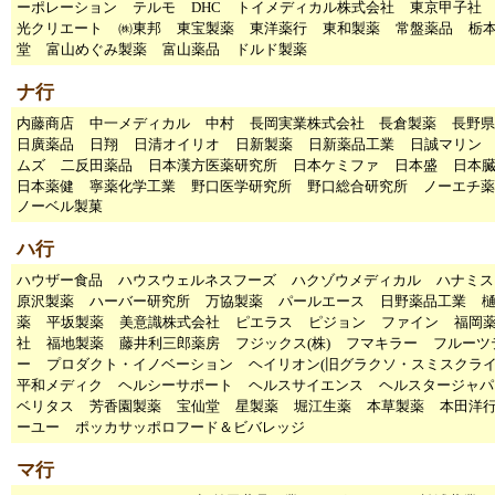
ーポレーション
テルモ
DHC
トイメディカル株式会社
東京甲子
光クリエート
㈱東邦
東宝製薬
東洋薬行
東和製薬
常盤薬品
栃
堂
富山めぐみ製薬
富山薬品
ドルド製薬
ナ行
内藤商店
中一メディカル
中村
長岡実業株式会社
長倉製薬
長野県
日廣薬品
日翔
日清オイリオ
日新製薬
日新薬品工業
日誠マリン
ムズ
二反田薬品
日本漢方医薬研究所
日本ケミファ
日本盛
日本
日本薬健
寧薬化学工業
野口医学研究所
野口総合研究所
ノーエチ薬
ノーベル製菓
ハ行
ハウザー食品
ハウスウェルネスフーズ
ハクゾウメディカル
ハナミス
原沢製薬
ハーバー研究所
万協製薬
パールエース
日野薬品工業
薬
平坂製薬
美意識株式会社
ピエラス
ピジョン
ファイン
福岡
社
福地製薬
藤井利三郎薬房
フジックス(株)
フマキラー
フルーツ
ー
プロダクト・イノベーション
ヘイリオン(旧グラクソ・スミスクライ
平和メディク
ヘルシーサポート
ヘルスサイエンス
ヘルスタージャパ
ベリタス
芳香園製薬
宝仙堂
星製薬
堀江生薬
本草製薬
本田洋
ーユー
ポッカサッポロフード＆ビバレッジ
マ行