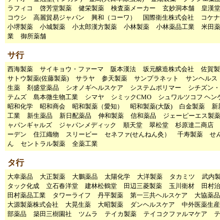
ラフィコ
啓芳堂製薬
健栄製薬
検査薬メーカー
玄妙洞本舗
皇漢
コウシ
高麗貿易ジャパン
興和（コーワ）
国際衛生株式会社
コケナ
小堺製薬
小城製薬
小太郎漢方製薬
小林製薬
小林薬品工業
米田
業
御所薬舗
サ行
西海製薬
サイキョウ・ファーマ
阪本漢法
坂元醸造株式会社
佐賀製
サトウ製薬(佐藤製薬)
サラヤ
参天製薬
サンプラネット
サンヘルス
生薬
剤盛堂薬品
シオノギヘルスケア
システムポリマー
シチズン・
テムズ
島本微生物工業
シマヤ
シミックCMO
シュワルツコフ ヘン
昭和化学
昭和商会
昭和製薬（愛知）
昭和製薬(大阪)
白金製薬
新
工業
新生薬品
新日配薬品
伸和製薬
信和薬品
ジェーピーエス製
ャパンギャルズ
ジャパンメディック
順天堂
翠松堂
杉原達二商店
ーデン
住江織物
スリービー
セネファ(せんねん灸）
千寿製薬
せ
ん
セントラル製薬
全薬工業
タ行
大幸薬品
大正製薬
大鵬薬品
太陽化学
大洋製薬
タカミツ
武内
タック化成
立石春洋堂
建林松鶴堂
田辺三菱製薬
玉川衛材
田村
田村薬品工業
タワーライフ
丹平製薬
第一三共ヘルスケア
大協薬品
大源製薬株式会社
大晃生薬
大昭製薬
ダンヘルスケア
中外医薬生産
部薬品
築田三樹園社
ツムラ
テイカ製薬
テイコクファルマケア