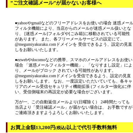
”ご注文確認メール”が届かないお客様へ
●yahooやgmailなどのフリーアドレスをお使いの場合 迷惑メー
フィルタ機能により、当店からのメールが迷惑メール扱いとな
り、 [迷惑メール]フォルダや[ごみ箱]に移動されている可能性
があります。 また、各フリーメールサービスの設定にて、
@megumiyakuraku.comドメインを 受信できるよう、設定の見直
しをお願いいたします。
●ezwebやdocomoなどの携帯、スマホのメールアドレスをお使い
場合 「迷惑メールフィルター機能」、「なりすまし設定」によ
り、メールがブロック されている可能性があります。
@megumiyakuraku.comドメインを受信できるよう、設定の見直
しをお願いします。 なお、一度設定いただいていても、各キャ
リアのメール受信セキュリティ機能拡張 (フィルター強化)に伴
い、受信側端末の再設定が必要な場合がございます。
万が一、この自動返信メールより(日曜除く） 24時間たっても
当店より「受注確認メール」が届かない場合は、 お手数ですが
ご連絡頂きますようよろしくお願いいたします。
お買上金額13,200円
以上で代引手数料無料
(税込)