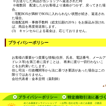
※お送りした商品が当ショップへ返送された時
※複数回 配達したがお客様より連絡がつかず、戻ってきた場
合。
宅配BOXが満杯でBOXに入れられない状態が続き、返送され
た場合。
往復配送料・事務手数料（総支払額の20％）をお振込み頂けれ
ば、商品を再度発送致します。
(3) キャンセルによる返金は、応じておりません。
プライバシーポリシー
お客様の重要かつ貴重な情報(住所、氏名、電話番号、メールア
ドレス等)を第三者に流すことは、 将来に渡り一切行わないこ
とをお約束いたします。
但し司法・行政機関等から法に基づき要請があった場合はこの
限りではありません。
会社代表者：金本圭明（薬剤師）
▲P
めぐみ薬楽オンラインショップ ＜お問い合わせ先＞めぐみ薬楽 小路店