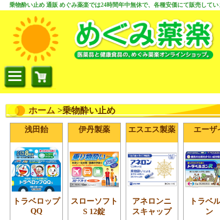
乗物酔い止め 通販 めぐみ薬楽では24時間年中無休で、各種安価にて販売してい
ホーム
>乗物酔い止め
浅田飴
伊丹製薬
エスエス製薬
エーザ
トラベロップ
スローソフト
アネロンニ
トラベ
QQ
S 12錠
スキャップ
ン