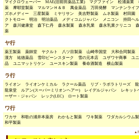
マイクロウェーバー
MAE(旧前田薬品工業)
マグファイン
松浦薬業
薬
摩耶堂製薬
マルマンＨ＆Ｂ
萬金薬品
万田発酵
マンナンライ
ズホメディー
三星製薬
ミヤリサン
美吉野製薬
ムネ製薬
村田園
クトモロー
明治
明治薬品
メディコムジャパン
メニコン
持田ヘ
ア
森川健康堂
森下仁丹
森永製菓
森永乳業
森永乳業クリニコ
薬
ヤ行
薬王製薬
薬師堂
ヤクルト
八ツ目製薬
山崎帝国堂
大和合同製薬
漢方
祐徳薬品
雪印ビーンスターク
雪の元本店
ユザワヤ商事
ユ
品
ユニマットリケン
ユースキン製薬
養命酒製造
横山製薬
ラ行
ライオン
ライオンケミカル
ラクール薬品
リブ・ラボラトリーズ
龍
龍泉堂
ルアン(スーパーミリオンヘアー)
レイデルジャパン
レキット
ーザー・ジャパン
レック(LEC)
ロート製薬
ワ行
ワカサ
和歌の浦井本薬房
わかもと製薬
ワキ製薬
ワダカルシウム製
和平製薬
▲P