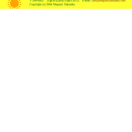
〒544-0002 大阪市生野区小路3-10-12 E-mail:
info@megumiyakuraku.com
Copyright (c) 2006 Megumi Yakuraku