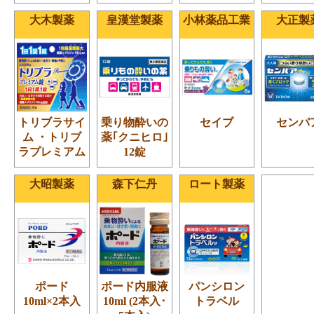
大木製薬
皇漢堂製薬
小林薬品工業
大正製
トリブラサイ
乗り物酔いの
セイブ
センパ
ム ・トリブ
薬｢クニヒロ｣
ラプレミアム
12錠
大昭製薬
森下仁丹
ロート製薬
ポード
ポード内服液
パンシロン
10ml×2本入
10ml (2本入･
トラベル