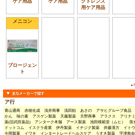
ケア用品
ケア用品
クトレンズ
用ケア用品
メニコン
プロージェン
ト
▲P
ア行
青山通商
赤穂化成
浅井商事
浅田飴
あさの
アサヒグループ食品
かん
味の素
アスゲン製薬
天藤製薬
天野商事
アラクス
アリナ
薬(旧武田薬品)
アンターク本舗
アース製薬
池田模範堂（ムヒ）
医
ドットコム
イスクラ産業
伊丹製薬
イチジク製薬
井藤漢方
イト
今岡製菓
イワキ
インタートレードヘルスケア
うすき製薬
宇津救命