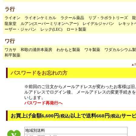
ラ行
ライオン
ライオンケミカル
ラクール薬品
リブ・ラボラトリーズ
龍
龍泉堂
ルアン(スーパーミリオンヘアー)
レイデルジャパン
レキット
ーザー・ジャパン
レック(LEC)
ロート製薬
ワ行
ワカサ
和歌の浦井本薬房
わかもと製薬
ワキ製薬
ワダカルシウム製
和平製薬
▲P
パスワードをお忘れの方
※前回のご注文からメールアドレスが変わったお客様は旧
ルアドレスでログイン後、 メールアドレスの変更手続き
いします。
パスワード再発行へ
お買上げ金額6,600円
以上で送料660円
サー
(税込)
(税込)
地域別送料