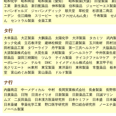
昭和化学
昭和商会
昭和製薬（愛知）
昭和製薬(大阪)
白金製薬
新
工業
新生薬品
新日配薬品
伸和製薬
信和薬品
ジェーピーエス製
ャパンギャルズ
ジャパンメディック
順天堂
翠松堂
杉原達二商店
ーデン
住江織物
スリービー
セネファ(せんねん灸）
千寿製薬
せ
ん
セントラル製薬
全薬工業
タ行
大幸薬品
大正製薬
大鵬薬品
太陽化学
大洋製薬
タカミツ
武内
タック化成
立石春洋堂
建林松鶴堂
田辺三菱製薬
玉川衛材
田村
田村薬品工業
タワーライフ
丹平製薬
第一三共ヘルスケア
大協薬品
大源製薬株式会社
大晃生薬
大昭製薬
ダンヘルスケア
中外医薬生産
部薬品
築田三樹園社
ツムラ
テイカ製薬
テイコクファルマケア
ーポレーション
テルモ
DHC
トイメディカル株式会社
東京甲子
光クリエート
㈱東邦
東宝製薬
東洋薬行
東和製薬
常盤薬品
栃
堂
富山めぐみ製薬
富山薬品
ドルド製薬
ナ行
内藤商店
中一メディカル
中村
長岡実業株式会社
長倉製薬
長野県
日廣薬品
日翔
日清オイリオ
日新製薬
日新薬品工業
日誠マリン
ムズ
二反田薬品
日本漢方医薬研究所
日本ケミファ
日本盛
日本
日本薬健
寧薬化学工業
野口医学研究所
野口総合研究所
ノーエチ薬
ノーベル製菓