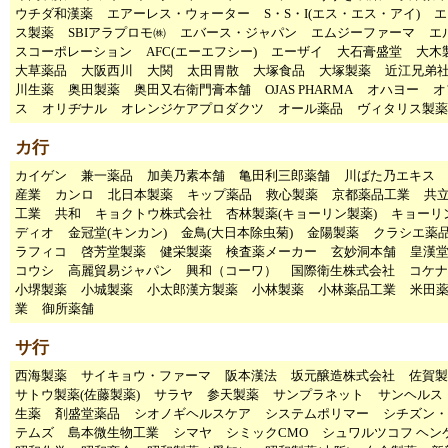
ウチダ和漢薬
エアーレス・ウォーター
S・S・I(エス・エス・アイ)
エ
ス製薬
SBIアラプロモ㈱
エバース・ジャパン
エムジーファーマ
エ
スコーポレーション
AFC(エーエフシー)
エーザイ
大石膏盛堂
大木
大草薬品
大阪西川
大関
太田胃散
大塚食品
大塚製薬
近江兄弟
川生薬
奥田製薬
奥田又右衛門膏本舗
OJAS PHARMA
オハヨー
オ
ス
オリヂナル
オレンジケアプロダクツ
オール薬品
ヴィタリス製薬
カ行
カイゲン
兼一薬品
加美乃素本舗
亀田利三郎薬舗
川ばた乃エキス
産業
カンロ
北日本製薬
キップ薬品
救心製薬
京都薬品工業
共
工業
共和
キョクトウ株式会社
杏林製薬(キョーリン製薬)
キョーリ
ディオ
金冠堂(キンカン)
金鳥(大日本除虫菊)
金陽製薬
クラシエ薬
ラフィコ
啓芳堂製薬
健栄製薬
検査薬メーカー
玄妙洞本舗
皇漢
コウシ
高麗貿易ジャパン
興和（コーワ）
国際衛生株式会社
コケナ
小堺製薬
小城製薬
小太郎漢方製薬
小林製薬
小林薬品工業
米田
業
御所薬舗
サ行
西海製薬
サイキョウ・ファーマ
阪本漢法
坂元醸造株式会社
佐賀製
サトウ製薬(佐藤製薬)
サラヤ
参天製薬
サンプラネット
サンヘルス
生薬
剤盛堂薬品
シオノギヘルスケア
システムポリマー
シチズン・
テムズ
島本微生物工業
シマヤ
シミックCMO
シュワルツコフ ヘン