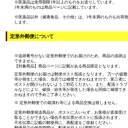
※医薬品は使用期限1年以上のものをお送りしています。
1年未満のものは商品ページに記載しています。
※医薬品以外（健康食品、その他）は、1年未満のものも出荷
します。
定形外郵便について
※追跡番号がない定形外郵便でのお届けのため、商品の追跡は
できません。
【対象商品】商品ページに記載がある商品限定となります。
定形外郵便のお届けは郵便ポスト投函となります。 万一の盗難
等が発生した場合、当店では補償できかねますので、第三者に
ポストが開けられないようご対応ください。 また、配送トラブ
ルなどにより、破損・紛失等が発生した場合も同様に補償でき
かねますので予めご了承ください。
※ 定形外郵便での箱潰れ等による商品交換は致しません。
定形外郵便発送商品が、ポストに入いらず、お客様が直接受け
取ることができない場合不在伝票がポストに投函されます。
不在伝票に記載の郵便局に、再配達をご依頼ください。
郵便局での保管期間は、配達当日より1週間です。