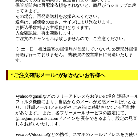
保管期間内に再配達依頼をされないと、商品が当ショップに戻
ってきます。
その場合、再発送送料をお振込みください。
送料は、郵便物の重さ、サイズにより異なります。
お振込手数料はお客様負担となります。
入金確認後、再出荷致します。
ご注文のキャンセルは致しませんので、ご注意ください。
※ 土・日・祝は最寄の郵便局が営業していないため定形外郵便
発送は行っておりません。 郵便局の翌営業日に発送いたしま
す。
”ご注文確認メール”が届かないお客様へ
●yahooやgmailなどのフリーアドレスをお使いの場合 迷惑メー
フィルタ機能により、当店からのメールが迷惑メール扱いとな
り、 [迷惑メール]フォルダや[ごみ箱]に移動されている可能性
があります。 また、各フリーメールサービスの設定にて、
@megumiyakuraku.comドメインを 受信できるよう、設定の見直
しをお願いいたします。
●ezwebやdocomoなどの携帯、スマホのメールアドレスをお使い