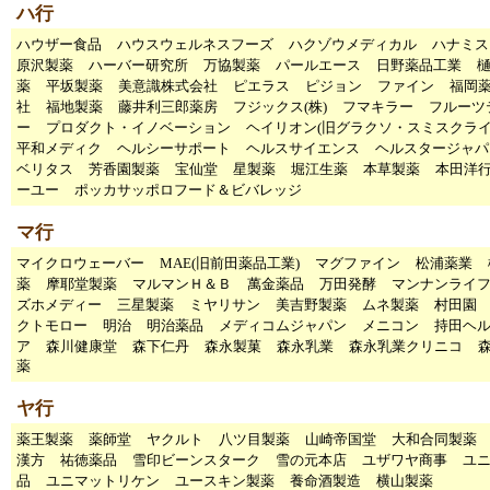
ハ行
ハウザー食品
ハウスウェルネスフーズ
ハクゾウメディカル
ハナミス
原沢製薬
ハーバー研究所
万協製薬
パールエース
日野薬品工業
薬
平坂製薬
美意識株式会社
ピエラス
ピジョン
ファイン
福岡
社
福地製薬
藤井利三郎薬房
フジックス(株)
フマキラー
フルーツ
ー
プロダクト・イノベーション
ヘイリオン(旧グラクソ・スミスクライ
平和メディク
ヘルシーサポート
ヘルスサイエンス
ヘルスタージャパ
ベリタス
芳香園製薬
宝仙堂
星製薬
堀江生薬
本草製薬
本田洋
ーユー
ポッカサッポロフード＆ビバレッジ
マ行
マイクロウェーバー
MAE(旧前田薬品工業)
マグファイン
松浦薬業
薬
摩耶堂製薬
マルマンＨ＆Ｂ
萬金薬品
万田発酵
マンナンライ
ズホメディー
三星製薬
ミヤリサン
美吉野製薬
ムネ製薬
村田園
クトモロー
明治
明治薬品
メディコムジャパン
メニコン
持田ヘ
ア
森川健康堂
森下仁丹
森永製菓
森永乳業
森永乳業クリニコ
薬
ヤ行
薬王製薬
薬師堂
ヤクルト
八ツ目製薬
山崎帝国堂
大和合同製薬
漢方
祐徳薬品
雪印ビーンスターク
雪の元本店
ユザワヤ商事
ユ
品
ユニマットリケン
ユースキン製薬
養命酒製造
横山製薬