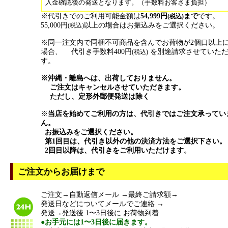
入金確認後の発送となります。（手数料お客さま負担）
※代引きでのご利用可能金額は
54,999円
まで
です。
(税込)
55,000円
以上の場合はお振込みをご選択ください。
(税込)
※同一注文内で同梱不可商品を含んでお荷物が2個口以上
場合、 代引き手数料400円
を別途請求させていた
(税込)
す。
※沖縄・離島へは、出荷しておりません。
ご注文はキャンセルさせていただきます。
ただし、定形外郵便発送は除く
※
当店を始めてご利用の方は、代引きではご注文承ってい
ん。
お振込みをご選択ください。
第1回目は、代引き以外の他の決済方法をご選択下さい。
2回目以降は、代引きをご利用いただけます。
ご注文からお届けまで
ご注文→自動返信メール →最終ご請求額→
発送日などについてメールでご連絡 →
発送→発送後 1〜3日後に お荷物到着
●お手元には1〜3日後に届きます。