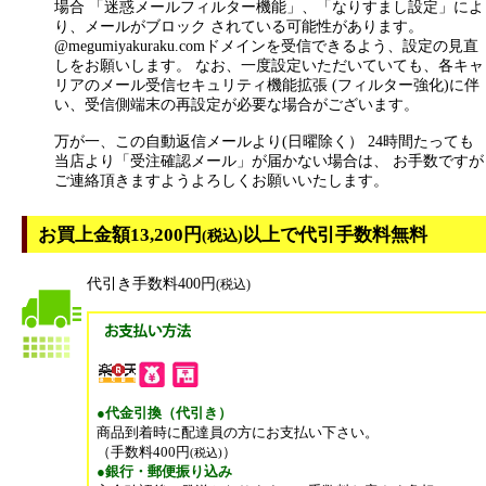
場合 「迷惑メールフィルター機能」、「なりすまし設定」によ
り、メールがブロック されている可能性があります。
@megumiyakuraku.comドメインを受信できるよう、設定の見直
しをお願いします。 なお、一度設定いただいていても、各キャ
リアのメール受信セキュリティ機能拡張 (フィルター強化)に伴
い、受信側端末の再設定が必要な場合がございます。
万が一、この自動返信メールより(日曜除く） 24時間たっても
当店より「受注確認メール」が届かない場合は、 お手数ですが
ご連絡頂きますようよろしくお願いいたします。
お買上金額13,200円
以上で代引手数料無料
(税込)
代引き手数料400円
(税込)
●代金引換（代引き）
商品到着時に配達員の方にお支払い下さい。
（手数料400円
）
(税込)
●銀行・郵便振り込み