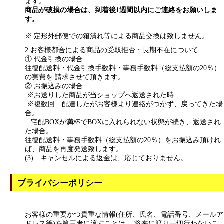
ます。
商品が破損の場合は、到着後1週間以内にご連絡をお願いしま
す。
※ 定形外郵便での箱潰れ等による商品交換は致しません。
2.お客様都合による商品の受取拒否・長期不在について
① 代金引換の場合
往復配送料・代金引換手数料・事務手数料（総支払額の20％）
の実費を 請求させて頂きます。
② お振込みの場合
※お送りした商品が当ショップへ返送された時
※複数回 配達したがお客様より連絡がつかず、戻ってきた場
合。
宅配BOXが満杯でBOXに入れられない状態が続き、返送され
た場合。
往復配送料・事務手数料（総支払額の20％）をお振込み頂けれ
ば、商品を再度発送致します。
(3) キャンセルによる返金は、応じておりません。
プライバシーポリシー
お客様の重要かつ貴重な情報(住所、氏名、電話番号、メールア
ドレス等)を第三者に流すことは、 将来に渡り一切行わないこ