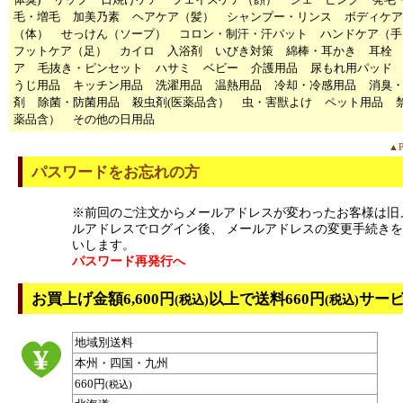
毛・増毛
加美乃素
ヘアケア（髪）
シャンプー・リンス
ボディケア
（体）
せっけん（ソープ）
コロン・制汗・汗パット
ハンドケア（手
フットケア（足）
カイロ
入浴剤
いびき対策
綿棒・耳かき
耳栓
ア
毛抜き・ピンセット
ハサミ
ベビー
介護用品
尿もれ用パッド
うじ用品
キッチン用品
洗濯用品
温熱用品
冷却・冷感用品
消臭
剤
除菌・防菌用品
殺虫剤(医薬品含）
虫・害獣よけ
ペット用品
薬品含）
その他の日用品
▲P
パスワードをお忘れの方
※前回のご注文からメールアドレスが変わったお客様は旧
ルアドレスでログイン後、 メールアドレスの変更手続き
いします。
パスワード再発行へ
お買上げ金額6,600円
以上で送料660円
サー
(税込)
(税込)
地域別送料
本州・四国・九州
660円
(税込)