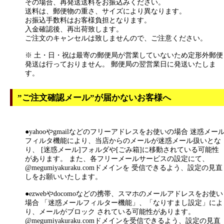
その場合、再発送送料をお振込みください。
送料は、郵便物の重さ、サイズにより異なります。
お振込手数料はお客様負担となります。
入金確認後、再出荷致します。
ご注文のキャンセルは致しませんので、ご注意ください。
※ 土・日・祝は最寄の郵便局が営業していないため定形外郵便
発送は行っておりません。 郵便局の翌営業日に発送いたしま
す。
”ご注文確認メール”が届かないお客様へ
●yahooやgmailなどのフリーアドレスをお使いの場合 迷惑メー
フィルタ機能により、当店からのメールが迷惑メール扱いとな
り、 [迷惑メール]フォルダや[ごみ箱]に移動されている可能性
があります。 また、各フリーメールサービスの設定にて、
@megumiyakuraku.comドメインを 受信できるよう、設定の見直
しをお願いいたします。
●ezwebやdocomoなどの携帯、スマホのメールアドレスをお使い
場合 「迷惑メールフィルター機能」、「なりすまし設定」によ
り、メールがブロック されている可能性があります。
@megumiyakuraku.comドメインを受信できるよう、設定の見直