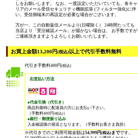
しをお願いします。 なお、一度設定いただいていても、各キャ
リアのメール受信セキュリティ機能拡張 (フィルター強化)に伴
い、受信側端末の再設定が必要な場合がございます。
万が一、この自動返信メールより(日曜除く） 24時間たっても
当店より「受注確認メール」が届かない場合は、 お手数ですが
ご連絡頂きますようよろしくお願いいたします。
お買上金額13,200円
以上で代引手数料無料
(税込)
代引き手数料400円
(税込)
●代金引換（代引き）
商品到着時に配達員の方にお支払い下さい。
（手数料400円
）
(税込)
●銀行・郵便振り込み
入金確認後の発送となります。（手数料お客さま負担）
※代引きでのご利用可能金額は
54,999円
まで
です。
(税込)