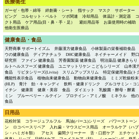
医療衛生
ガーゼ・包帯・綿等
絆創膏・シート
指サック
マスク
サポーター
ピング
コルセット・ベルト
ツボ関連
冷却用品
体温計・測定器
クト用品
ケア用品(目・鼻・手・足）
避妊用品等
お薬使用時の補助
他衛生医療品
健康食品・食品
天野商事 サポートイズム
井藤漢方健康食品
小林製薬の栄養補助食品
ウの健康食品
ディアナチュラ
DHC健康食品
ネイチャーメイド
野
研究所
ファイン 健康食品
芳香園製薬 健康食品
明治薬品 健康きらり
ルトヘルスフーズ 健康食品
ユニマットリケン こどもシリーズ
山本漢方
食品
リビタシリーズ(Livita)
スリムアップスリム
特定保健用食品(トク
機能性表示食品
植物由来健康食品
動物由来健康食品
ミミズ乾燥粉末
(HLP)
青汁
飴・キャンディ
飲料・健康ドリンク
グルコサミン・コ
イチン
健康茶
健康・美容
食品
ダイエット
乳酸菌・酵母・酵素
ミン
ブルーベリー・ルテイン
プロテイン・アミノ酸
ミネラル
他の
食品
日用品
花粉対策
コラージュフルフル
馬油(バーユ)シリーズ
パワーストーン
ン
ロコベースリペア
入れ歯・マウスピース用品
オーラルケア（ハブ
シ・ハミガキ類）
アセス
歯間クリーナー
舌・口腔ケア
エチケット
体臭)
リップ
日焼けケア
フェイスケア（顔）
シェービング
発毛