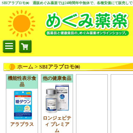
SBIアラプロモ㈱ 通販めぐみ薬楽では24時間年中無休で、各種安価にて販売し
ホーム
> SBIアラプロモ㈱
機能性表示食
他の健康食品
品
ロンジェビテ
アラプラス
ィ プレミア
ム