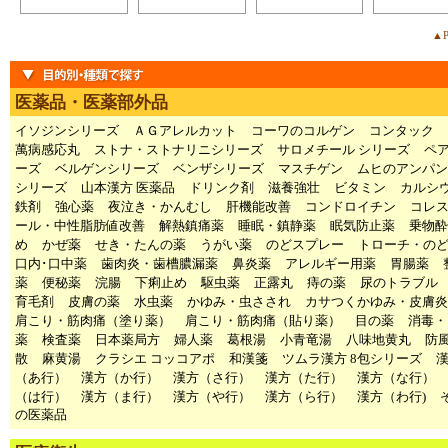
▲P
医薬品・医薬部外品
イソジンシリーズ
ＡＧアレルカット
コーワのコルゲン
コンタック
萬病感応丸
ストナ・ストナリニシリーズ
サロメチール シリーズ
ペ
ーズ
ベルゲンシリーズ
ベンザシリーズ
マスチゲン
ムヒのアンパン
シリーズ
山本漢方 医薬品
ドリンク剤
滋養強壮
ビタミン
カルシ
鉄剤
強心薬
夜泣き・かんむし
肝機能改善
コンドロイチン
コレ
ール・中性脂肪値改善
解熱鎮痛薬
睡眠・鎮静薬
眠気防止薬
乗物酔
め
かぜ薬
せき・たんの薬
うがい薬
のどスプレー
トローチ・の
口内･口中薬
歯肉炎・歯槽膿漏薬
鼻炎薬
アレルギー用薬
胃腸薬
薬
便秘薬
浣腸
下痢止め
駆虫薬
正露丸
痔の薬
尿のトラブル
育毛剤
皮膚の薬
水虫薬
かゆみ・虫さされ
カサつくかゆみ・皮膚炎
肩こり・筋肉痛（塗り薬）
肩こり・筋肉痛（貼り薬）
目の薬
消毒・
薬
検査薬
日本薬局方
婦人薬
葛根湯
小青竜湯
八味地黄丸
防
散
麻黄湯
クラシエ コッコアポ
和漢箋
ツムラ漢方 8包シリーズ
（あ行）
漢方（か行）
漢方（さ行）
漢方（た行）
漢方（な行）
（は行）
漢方（ま行）
漢方（や行）
漢方（ら行）
漢方（わ行)
の医薬品