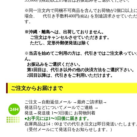
55,000円
以上の場合はお振込みをご選択ください。
(税込)
※同一注文内で同梱不可商品を含んでお荷物が2個口以上
場合、 代引き手数料400円
を別途請求させていた
(税込)
す。
※沖縄・離島へは、出荷しておりません。
ご注文はキャンセルさせていただきます。
ただし、定形外郵便発送は除く
※
当店を始めてご利用の方は、代引きではご注文承ってい
ん。
お振込みをご選択ください。
第1回目は、代引き以外の他の決済方法をご選択下さい。
2回目以降は、代引きをご利用いただけます。
ご注文からお届けまで
ご注文→自動返信メール →最終ご請求額→
発送日などについてメールでご連絡 →
発送→発送後 1〜3日後に お荷物到着
●お手元には1〜3日後に届きます。
在庫商品は14：00までの代引き注文は即日発送いたします
（受付メールにて発送日をお知らせします。）