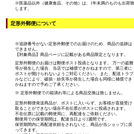
※医薬品以外（健康食品、その他）は、1年未満のものも出荷
します。
定形外郵便について
※追跡番号がない定形外郵便でのお届けのため、商品の追跡は
できません。
【対象商品】商品ページに記載がある商品限定となります。
定形外郵便のお届けは郵便ポスト投函となります。 万一の盗難
等が発生した場合、当店では補償できかねますので、第三者に
ポストが開けられないようご対応ください。 また、配送トラブ
ルなどにより、破損・紛失等が発生した場合も同様に補償でき
かねますので予めご了承ください。
※ 定形外郵便での箱潰れ等による商品交換は致しません。
定形外郵便発送商品が、ポストに入いらず、お客様が直接受け
取ることができない場合不在伝票がポストに投函されます。
不在伝票に記載の郵便局に、再配達をご依頼ください。
郵便局での保管期間は、配達当日より1週間です。
保管期間内に再配達依頼をされないと、商品が当ショップに戻
ってきます。