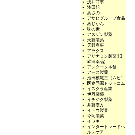
浅井商事
浅田飴
あさの
アサヒグループ食品
あじかん
味の素
アスゲン製薬
天藤製薬
天野商事
アラクス
アリナミン製薬(旧
武田薬品)
アンターク本舗
アース製薬
池田模範堂（ムヒ）
医食同源ドットコム
イスクラ産業
伊丹製薬
イチジク製薬
井藤漢方
イトウ製菓
今岡製菓
イワキ
インタートレードヘ
ルスケア