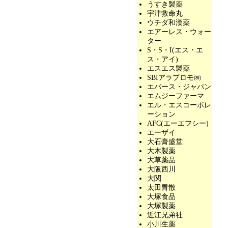
うすき製薬
宇津救命丸
ウチダ和漢薬
エアーレス・ウォー
ター
S・S・I(エス・エ
ス・アイ)
エスエス製薬
SBIアラプロモ㈱
エバース・ジャパン
エムジーファーマ
エル・エスコーポレ
ーション
AFC(エーエフシー)
エーザイ
大石膏盛堂
大木製薬
大草薬品
大阪西川
大関
太田胃散
大塚食品
大塚製薬
近江兄弟社
小川生薬