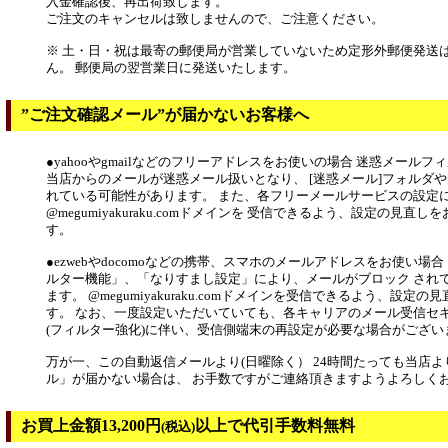
入金確認後、再出荷致します。
ご注文のキャンセルは致しませんので、ご注意ください。
※ 土・日・祝は最寄の郵便局が営業していないため定形外郵便発送
ん。 郵便局の翌営業日に発送いたします。
”ご注文確認メール”が届かないお客様へ
●yahooやgmailなどのフリーアドレスをお使いの場合 迷惑メール
当店からのメールが迷惑メール扱いとなり、 [迷惑メール]フォルダや
れている可能性があります。 また、各フリーメールサービスの設定
@megumiyakuraku.comドメインを 受信できるよう、設定の見直
す。
●ezwebやdocomoなどの携帯、スマホのメールアドレスをお使い場
ルター機能」、「なりすまし設定」により、メールがブロック され
ます。 @megumiyakuraku.comドメインを受信できるよう、設定
す。 なお、一度設定いただいていても、各キャリアのメール受信セ
(フィルター強化)に伴い、受信側端末の再設定が必要な場合がござい
万が一、この自動返信メールより(日曜除く） 24時間たっても当店
ル」が届かない場合は、 お手数ですがご連絡頂きますようよろしく
お買上金額13,200円
以上で代引手数料無料
(税込)