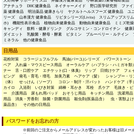
天野商事 サポートイズム
井藤漢方健康食品
小林製薬の栄養補助食品
アナチュラ
DHC健康食品
ネイチャーメイド
野口医学研究所
ファイ
薬 健康食品
明治薬品 健康きらり
ヤクルトヘルスフーズ 健康食品
ユ
リーズ
山本漢方 健康食品
リビタシリーズ(Livita)
スリムアップスリム
ホ)
機能性表示食品
植物由来健康食品
動物由来健康食品
ミミズ乾燥粉
キャンディ
飲料・健康ドリンク
グルコサミン・コンドロイチン
健康
ダイエット
乳酸菌・酵母・酵素
ビタミン
ブルーベリー・ルテイン
ミネラル
他の健康食品
日用品
花粉対策
コラージュフルフル
馬油(バーユ)シリーズ
パワーストーン
ペア
入れ歯・マウスピース用品
オーラルケア（ハブラシ・ハミガキ類
ナー
舌・口腔ケア
エチケット(口・体臭)
リップ
日焼けケア
フェ
ビング
発毛・育毛・増毛
加美乃素
ヘアケア（髪）
シャンプー・リ
（体）
せっけん（ソープ）
コロン・制汗・汗パット
ハンドケア（手
カイロ
入浴剤
いびき対策
綿棒・耳かき
耳栓
爪ケア
毛抜き・ピ
ー
介護用品
尿もれ用パッド
おそうじ用品
キッチン用品
洗濯用品
用品
消臭・芳香剤
除菌・防菌用品
殺虫剤(医薬品含）
虫・害獣よけ
薬品含）
その他の日用品
パスワードをお忘れの方
※前回のご注文からメールアドレスが変わったお客様は旧メー