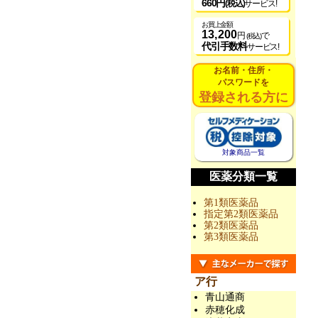
660円
(税込)
サービス!
お買上金額
13,200
円
で
(税込)
代引手数料
サービス!
お名前・住所・
パスワードを
登録される方に
対象商品一覧
医薬分類一覧
第1類医薬品
指定第2類医薬品
第2類医薬品
第3類医薬品
ア行
青山通商
赤穂化成