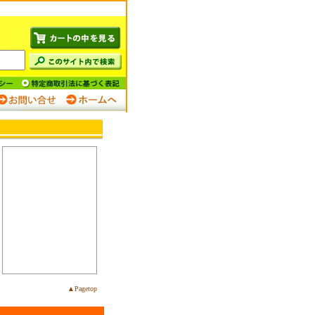
▲Pagetop