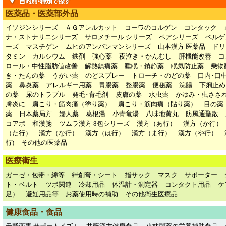
医薬品・医薬部外品
イソジンシリーズ
ＡＧアレルカット
コーワのコルゲン
コンタック
ナ・ストナリニシリーズ
サロメチール シリーズ
ペアシリーズ
ベルゲ
ーズ
マスチゲン
ムヒのアンパンマンシリーズ
山本漢方 医薬品
ドリ
タミン
カルシウム
鉄剤
強心薬
夜泣き・かんむし
肝機能改善
コ
ロール・中性脂肪値改善
解熱鎮痛薬
睡眠・鎮静薬
眠気防止薬
乗物
き・たんの薬
うがい薬
のどスプレー
トローチ・のどの薬
口内･口
薬
鼻炎薬
アレルギー用薬
胃腸薬
整腸薬
便秘薬
浣腸
下痢止め
の薬
尿のトラブル
発毛･育毛剤
皮膚の薬
水虫薬
かゆみ・虫ささ
膚炎に
肩こり・筋肉痛（塗り薬）
肩こり・筋肉痛（貼り薬）
目の薬
薬
日本薬局方
婦人薬
葛根湯
小青竜湯
八味地黄丸
防風通聖散
コアポ
和漢箋
ツムラ漢方 8包シリーズ
漢方（あ行）
漢方（か行）
（た行）
漢方（な行）
漢方（は行）
漢方（ま行）
漢方（や行）
行)
その他の医薬品
医療衛生
ガーゼ・包帯・綿等
絆創膏・シート
指サック
マスク
サポーター
ト・ベルト
ツボ関連
冷却用品
体温計・測定器
コンタクト用品
ケ
足）
避妊用品等
お薬使用時の補助
その他衛生医療品
健康食品・食品