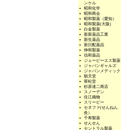
ンケル
昭和化学
昭和商会
昭和製薬（愛知）
昭和製薬(大阪)
白金製薬
新新薬品工業
新生薬品
新日配薬品
伸和製薬
信和薬品
ジェーピーエス製薬
ジャパンギャルズ
ジャパンメディック
順天堂
翠松堂
杉原達二商店
スノーデン
住江織物
スリービー
セネファ(せんねん
灸）
千寿製薬
せんせん
セントラル製薬