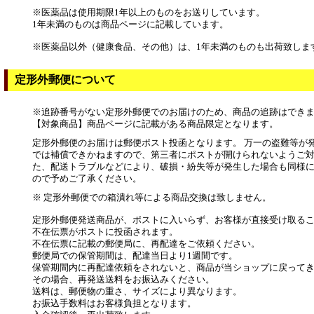
※医薬品は使用期限1年以上のものをお送りしています。
1年未満のものは商品ページに記載しています。
※医薬品以外（健康食品、その他）は、1年未満のものも出荷致しま
定形外郵便について
※追跡番号がない定形外郵便でのお届けのため、商品の追跡はでき
【対象商品】商品ページに記載がある商品限定となります。
定形外郵便のお届けは郵便ポスト投函となります。 万一の盗難等が
では補償できかねますので、第三者にポストが開けられないようご対
た、配送トラブルなどにより、破損・紛失等が発生した場合も同様
ので予めご了承ください。
※ 定形外郵便での箱潰れ等による商品交換は致しません。
定形外郵便発送商品が、ポストに入いらず、お客様が直接受け取る
不在伝票がポストに投函されます。
不在伝票に記載の郵便局に、再配達をご依頼ください。
郵便局での保管期間は、配達当日より1週間です。
保管期間内に再配達依頼をされないと、商品が当ショップに戻って
その場合、再発送送料をお振込みください。
送料は、郵便物の重さ、サイズにより異なります。
お振込手数料はお客様負担となります。