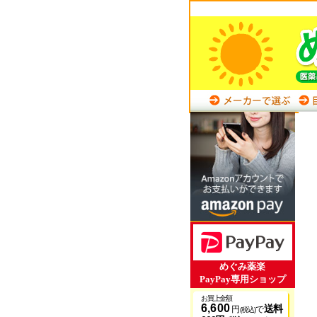
めぐみ薬楽
PayPay専用ショップ
お買上金額
6,600
送料
円
で
(税込)