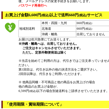
後、 メールアドレスの変更手続きをお願いします。
パスワード再発行へ
お買上げ金額6,600円
以上で送料660円
サービス
(税込)
(税込)
本州・四国・九州
660円
(税込)
地域別送料
北海道
660円
(税込)
沖縄・離島
出荷しておりません
お届けは佐川急便にてお送りします。
※沖縄・離島へは、出荷しておりません。
ご注文はキャンセルさせていただきます。
ただし、定形外郵便発送は除く
※当店を始めてご利用の方は、代引きではご注文承っていませ
ださい。
第1回目は、代引き以外の他の決済方法をご選択下さい。
2回目以降は、代引きをご利用いただけます。
※ 他商品同梱・不可商品と他の商品をお買上げの場合
他の商品のお買上げ金額が、
6,599円
以下の場合別途送料をご請求させていただきます
(税込)
「使用期限・賞味期限について」