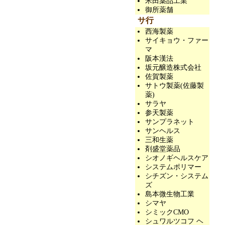
米田薬品工業
御所薬舗
サ行
西海製薬
サイキョウ・ファー
マ
阪本漢法
坂元醸造株式会社
佐賀製薬
サトウ製薬(佐藤製
薬)
サラヤ
参天製薬
サンプラネット
サンヘルス
三和生薬
剤盛堂薬品
シオノギヘルスケア
システムポリマー
シチズン・システム
ズ
島本微生物工業
シマヤ
シミックCMO
シュワルツコフ ヘ