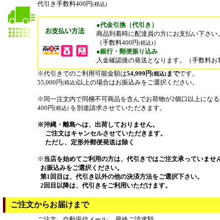
代引き手数料400円
(税込)
●代金引換（代引き）
商品到着時に配達員の方にお支払い下さい
（手数料400円
）
(税込)
●銀行・郵便振り込み
入金確認後の発送となります。（手数料お
※代引きでのご利用可能金額は
54,999円
まで
です。
(税込)
55,000円
以上の場合はお振込みをご選択ください。
(税込)
※同一注文内で同梱不可商品を含んでお荷物が2個口以上にな
400円
を別途請求させていただきます。
(税込)
※沖縄・離島へは、出荷しておりません。
ご注文はキャンセルさせていただきます。
ただし、定形外郵便発送は除く
※
当店を始めてご利用の方は、代引きではご注文承っていませ
お振込みをご選択ください。
第1回目は、代引き以外の他の決済方法をご選択下さい。
2回目以降は、代引きをご利用いただけます。
ご注文からお届けまで
ご注文→自動返信メール →最終ご請求額→