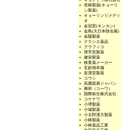
杏林製薬(キョーリ
ン製薬)
キョーリンリメディ
オ
金冠堂(キンカン)
金鳥(大日本除虫菊)
金陽製薬
クラシエ薬品
グラフィコ
啓芳堂製薬
健栄製薬
検査薬メーカー
玄妙洞本舗
皇漢堂製薬
コウシ
高麗貿易ジャパン
興和（コーワ）
国際衛生株式会社
コケナワ
小堺製薬
小城製薬
小太郎漢方製薬
小林製薬
小林薬品工業