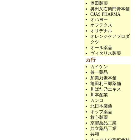
奥田製薬
奥田又右衛門膏本舗
OJAS PHARMA
オハヨー
オフテクス
オリヂナル
オレンジケアプロダ
クツ
オール薬品
ヴィタリス製薬
カ行
カイゲン
兼一薬品
加美乃素本舗
亀田利三郎薬舗
川ばた乃エキス
川本産業
カンロ
北日本製薬
キップ薬品
救心製薬
京都薬品工業
共立薬品工業
共和
キョクトウ株式会社