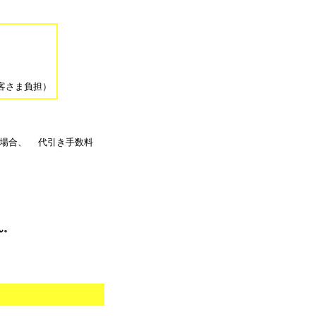
。
客さま負担）
る場合、 代引き手数料
ん。