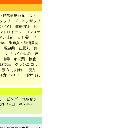
正野萬病感応丸
スト
ンシリーズ
ベンザシリ
ンク剤
滋養強壮
ビ
ンドロイチン
コレステ
酔い止め
かぜ薬
せ
中薬
歯肉炎・歯槽膿漏
駆虫薬
正露丸
痔
れ
カサつくかゆみ・皮
消毒・キズ薬
検査
麻黄湯
クラシエ コッ
漢方（さ行）
漢方
漢方（ら行）
漢方（わ
テーピング
コルセッ
ア用品(目・鼻・手・