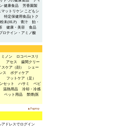
サトウの健康食品
ディ
ン 健康食品
芳香園製
ニマットリケン こどもシ
特定保健用食品(トク
末(HLP)
青汁
飴・
茶
健康・美容
食品
プロテイン・アミノ酸
ミノン
ロコベースリ
）
アセス
歯間クリー
イスケア（顔）
シェー
ンス
ボディケア
）
フットケア（足）
ンセット
ハサミ
ベビ
温熱用品
冷却・冷感
ペット用品
禁煙(医
▲Pagetop
ルアドレスでログイン