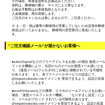
その場合、再発送送料をお振込みください。
送料は、郵便物の重さ、サイズにより異なります。
お振込手数料はお客様負担となります。
入金確認後、再出荷致します。
ご注文のキャンセルは致しませんので、ご注意ください。
※ 土・日・祝は最寄の郵便局が営業していないため定形外郵便
発送は行っておりません。 郵便局の翌営業日に発送いたしま
す。
”ご注文確認メール”が届かないお客様へ
●yahooやgmailなどのフリーアドレスをお使いの場合 迷惑メー
フィルタ機能により、当店からのメールが迷惑メール扱いとな
り、 [迷惑メール]フォルダや[ごみ箱]に移動されている可能性
があります。 また、各フリーメールサービスの設定にて、
@megumiyakuraku.comドメインを 受信できるよう、設定の見直
しをお願いいたします。
●ezwebやdocomoなどの携帯、スマホのメールアドレスをお使い
場合 「迷惑メールフィルター機能」、「なりすまし設定」によ
り、メールがブロック されている可能性があります。
@megumiyakuraku.comドメインを受信できるよう、設定の見直