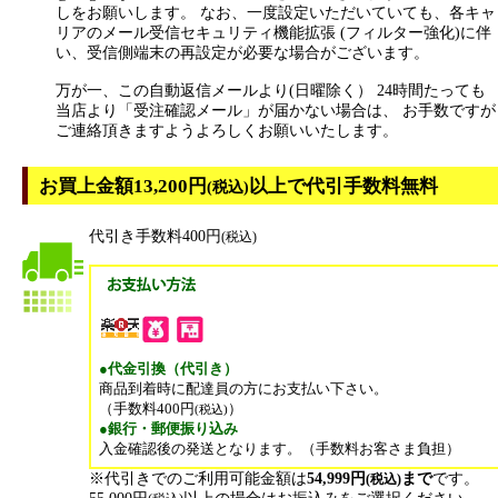
しをお願いします。 なお、一度設定いただいていても、各キャ
リアのメール受信セキュリティ機能拡張 (フィルター強化)に伴
い、受信側端末の再設定が必要な場合がございます。
万が一、この自動返信メールより(日曜除く） 24時間たっても
当店より「受注確認メール」が届かない場合は、 お手数ですが
ご連絡頂きますようよろしくお願いいたします。
お買上金額13,200円
以上で代引手数料無料
(税込)
代引き手数料400円
(税込)
●代金引換（代引き）
商品到着時に配達員の方にお支払い下さい。
（手数料400円
）
(税込)
●銀行・郵便振り込み
入金確認後の発送となります。（手数料お客さま負担）
※代引きでのご利用可能金額は
54,999円
まで
です。
(税込)