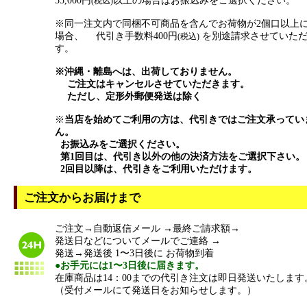
55,000円
以上の場合はお振込みをご選択ください。
(税込)
※同一注文内で同梱不可商品を含んでお荷物が2個口以上
場合、 代引き手数料400円
を別途請求させていた
(税込)
す。
※沖縄・離島へは、出荷しておりません。
ご注文はキャンセルさせていただきます。
ただし、定形外郵便発送は除く
※
当店を始めてご利用の方は、代引きではご注文承ってい
ん。
お振込みをご選択ください。
第1回目は、代引き以外の他の決済方法をご選択下さい。
2回目以降は、代引きをご利用いただけます。
ご注文からお届けまで
ご注文→自動返信メール →最終ご請求額→
発送日などについてメールでご連絡 →
発送→発送後 1〜3日後に お荷物到着
●お手元には1〜3日後に届きます。
在庫商品は14：00までの代引き注文は即日発送いたします
（受付メールにて発送日をお知らせします。）