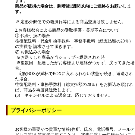
ます。
商品が破損の場合は、到着後1週間以内にご連絡をお願いしま
す。
※ 定形外郵便での箱潰れ等による商品交換は致しません。
2.お客様都合による商品の受取拒否・長期不在について
① 代金引換の場合
往復配送料・代金引換手数料・事務手数料（総支払額の20％）
の実費を 請求させて頂きます。
② お振込みの場合
※お送りした商品が当ショップへ返送された時
※複数回 配達したがお客様より連絡がつかず、戻ってきた場
合。
宅配BOXが満杯でBOXに入れられない状態が続き、返送され
た場合。
往復配送料・事務手数料（総支払額の20％）をお振込み頂けれ
ば、商品を再度発送致します。
(3) キャンセルによる返金は、応じておりません。
プライバシーポリシー
お客様の重要かつ貴重な情報(住所、氏名、電話番号、メールア
ドレス等)を第三者に流すことは、 将来に渡り一切行わないこ