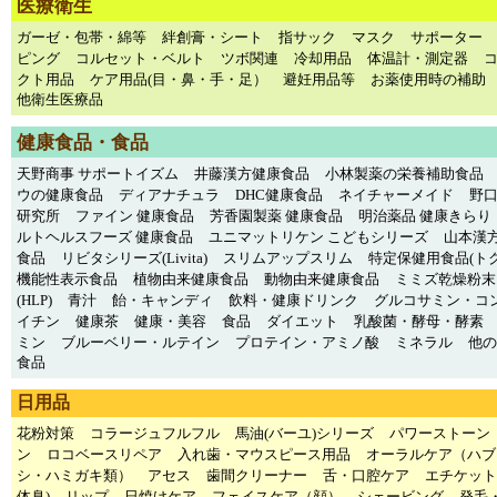
医療衛生
ガーゼ・包帯・綿等
絆創膏・シート
指サック
マスク
サポーター
ピング
コルセット・ベルト
ツボ関連
冷却用品
体温計・測定器
クト用品
ケア用品(目・鼻・手・足）
避妊用品等
お薬使用時の補助
他衛生医療品
健康食品・食品
天野商事 サポートイズム
井藤漢方健康食品
小林製薬の栄養補助食品
ウの健康食品
ディアナチュラ
DHC健康食品
ネイチャーメイド
野
研究所
ファイン 健康食品
芳香園製薬 健康食品
明治薬品 健康きらり
ルトヘルスフーズ 健康食品
ユニマットリケン こどもシリーズ
山本漢方
食品
リビタシリーズ(Livita)
スリムアップスリム
特定保健用食品(トク
機能性表示食品
植物由来健康食品
動物由来健康食品
ミミズ乾燥粉末
(HLP)
青汁
飴・キャンディ
飲料・健康ドリンク
グルコサミン・コ
イチン
健康茶
健康・美容
食品
ダイエット
乳酸菌・酵母・酵素
ミン
ブルーベリー・ルテイン
プロテイン・アミノ酸
ミネラル
他の
食品
日用品
花粉対策
コラージュフルフル
馬油(バーユ)シリーズ
パワーストーン
ン
ロコベースリペア
入れ歯・マウスピース用品
オーラルケア（ハブ
シ・ハミガキ類）
アセス
歯間クリーナー
舌・口腔ケア
エチケット
体臭)
リップ
日焼けケア
フェイスケア（顔）
シェービング
発毛