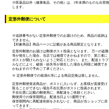
※医薬品以外（健康食品、その他）は、1年未満のものも出荷
します。
定形外郵便について
※追跡番号がない定形外郵便でのお届けのため、商品の追跡は
できません。
【対象商品】商品ページに記載がある商品限定となります。
定形外郵便のお届けは郵便ポスト投函となります。 万一の盗難
等が発生した場合、当店では補償できかねますので、第三者に
ポストが開けられないようご対応ください。 また、配送トラブ
ルなどにより、破損・紛失等が発生した場合も同様に補償でき
かねますので予めご了承ください。
※ 定形外郵便での箱潰れ等による商品交換は致しません。
定形外郵便発送商品が、ポストに入いらず、お客様が直接受け
取ることができない場合不在伝票がポストに投函されます。
不在伝票に記載の郵便局に、再配達をご依頼ください。
郵便局での保管期間は、配達当日より1週間です。
保管期間内に再配達依頼をされないと、商品が当ショップに戻
ってきます。