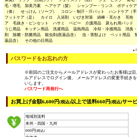
毛・増毛
加美乃素
ヘアケア（髪）
シャンプー・リンス
ボディケア
（体）
せっけん（ソープ）
コロン・制汗・汗パット
ハンドケア（手
フットケア（足）
カイロ
入浴剤
いびき対策
綿棒・耳かき
耳栓
ア
毛抜き・ピンセット
ハサミ
ベビー
介護用品
尿もれ用パッド
うじ用品
キッチン用品
洗濯用品
温熱用品
冷却・冷感用品
消臭
剤
除菌・防菌用品
殺虫剤(医薬品含）
虫・害獣よけ
ペット用品
薬品含）
その他の日用品
▲P
パスワードをお忘れの方
※前回のご注文からメールアドレスが変わったお客様は旧
ルアドレスでログイン後、 メールアドレスの変更手続き
いします。
パスワード再発行へ
お買上げ金額6,600円
以上で送料660円
サー
(税込)
(税込)
地域別送料
本州・四国・九州
660円
(税込)