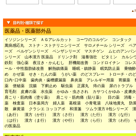
▲P
医薬品・医薬部外品
イソジンシリーズ
ＡＧアレルカット
コーワのコルゲン
コンタック
萬病感応丸
ストナ・ストナリニシリーズ
サロメチール シリーズ
ペ
ーズ
ベルゲンシリーズ
ベンザシリーズ
マスチゲン
ムヒのアンパン
シリーズ
山本漢方 医薬品
ドリンク剤
滋養強壮
ビタミン
カルシ
鉄剤
強心薬
夜泣き・かんむし
肝機能改善
コンドロイチン
コレ
ール・中性脂肪値改善
解熱鎮痛薬
睡眠・鎮静薬
眠気防止薬
乗物酔
め
かぜ薬
せき・たんの薬
うがい薬
のどスプレー
トローチ・の
口内･口中薬
歯肉炎・歯槽膿漏薬
鼻炎薬
アレルギー用薬
胃腸薬
薬
便秘薬
浣腸
下痢止め
駆虫薬
正露丸
痔の薬
尿のトラブル
育毛剤
皮膚の薬
水虫薬
かゆみ・虫さされ
カサつくかゆみ・皮膚炎
肩こり・筋肉痛（塗り薬）
肩こり・筋肉痛（貼り薬）
目の薬
消毒・
薬
検査薬
日本薬局方
婦人薬
葛根湯
小青竜湯
八味地黄丸
防
散
麻黄湯
クラシエ コッコアポ
和漢箋
ツムラ漢方 8包シリーズ
（あ行）
漢方（か行）
漢方（さ行）
漢方（た行）
漢方（な行）
（は行）
漢方（ま行）
漢方（や行）
漢方（ら行）
漢方（わ行)
の医薬品