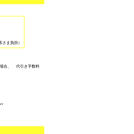
。
客さま負担）
る場合、 代引き手数料
ん。