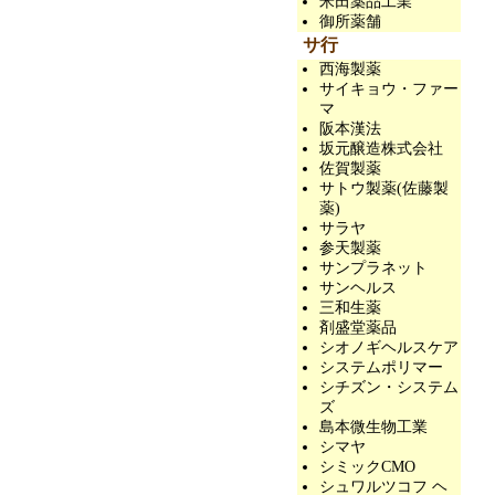
米田薬品工業
御所薬舗
サ行
西海製薬
サイキョウ・ファー
マ
阪本漢法
坂元醸造株式会社
佐賀製薬
サトウ製薬(佐藤製
薬)
サラヤ
参天製薬
サンプラネット
サンヘルス
三和生薬
剤盛堂薬品
シオノギヘルスケア
システムポリマー
シチズン・システム
ズ
島本微生物工業
シマヤ
シミックCMO
シュワルツコフ ヘ