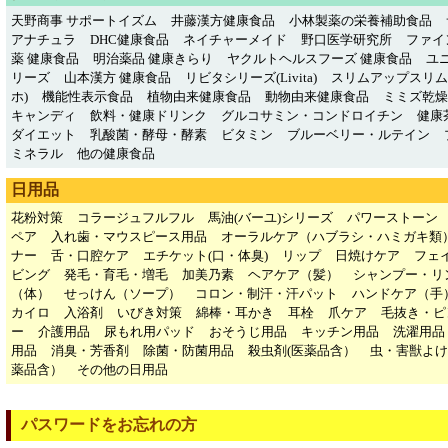
天野商事 サポートイズム
井藤漢方健康食品
小林製薬の栄養補助食品
アナチュラ
DHC健康食品
ネイチャーメイド
野口医学研究所
ファイ
薬 健康食品
明治薬品 健康きらり
ヤクルトヘルスフーズ 健康食品
ユ
リーズ
山本漢方 健康食品
リビタシリーズ(Livita)
スリムアップスリム
ホ)
機能性表示食品
植物由来健康食品
動物由来健康食品
ミミズ乾燥粉
キャンディ
飲料・健康ドリンク
グルコサミン・コンドロイチン
健康
ダイエット
乳酸菌・酵母・酵素
ビタミン
ブルーベリー・ルテイン
ミネラル
他の健康食品
日用品
花粉対策
コラージュフルフル
馬油(バーユ)シリーズ
パワーストーン
ペア
入れ歯・マウスピース用品
オーラルケア（ハブラシ・ハミガキ類
ナー
舌・口腔ケア
エチケット(口・体臭)
リップ
日焼けケア
フェ
ビング
発毛・育毛・増毛
加美乃素
ヘアケア（髪）
シャンプー・リ
（体）
せっけん（ソープ）
コロン・制汗・汗パット
ハンドケア（手
カイロ
入浴剤
いびき対策
綿棒・耳かき
耳栓
爪ケア
毛抜き・ピ
ー
介護用品
尿もれ用パッド
おそうじ用品
キッチン用品
洗濯用品
用品
消臭・芳香剤
除菌・防菌用品
殺虫剤(医薬品含）
虫・害獣よけ
薬品含）
その他の日用品
パスワードをお忘れの方