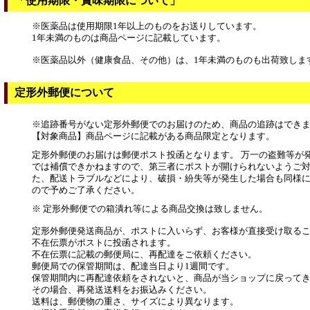
「使用期限・賞味期限について」
※医薬品は使用期限1年以上のものをお送りしています。
1年未満のものは商品ページに記載しています。
※医薬品以外（健康食品、その他）は、1年未満のものも出荷致しま
定形外郵便について
※追跡番号がない定形外郵便でのお届けのため、商品の追跡はでき
【対象商品】商品ページに記載がある商品限定となります。
定形外郵便のお届けは郵便ポスト投函となります。 万一の盗難等が
では補償できかねますので、第三者にポストが開けられないようご対
た、配送トラブルなどにより、破損・紛失等が発生した場合も同様
ので予めご了承ください。
※ 定形外郵便での箱潰れ等による商品交換は致しません。
定形外郵便発送商品が、ポストに入いらず、お客様が直接受け取る
不在伝票がポストに投函されます。
不在伝票に記載の郵便局に、再配達をご依頼ください。
郵便局での保管期間は、配達当日より1週間です。
保管期間内に再配達依頼をされないと、商品が当ショップに戻って
その場合、再発送送料をお振込みください。
送料は、郵便物の重さ、サイズにより異なります。