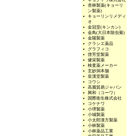
杏林製薬(キョーリ
ン製薬)
キョーリンリメディ
オ
金冠堂(キンカン)
金鳥(大日本除虫菊)
金陽製薬
クラシエ薬品
グラフィコ
啓芳堂製薬
健栄製薬
検査薬メーカー
玄妙洞本舗
皇漢堂製薬
コウシ
高麗貿易ジャパン
興和（コーワ）
国際衛生株式会社
コケナワ
小堺製薬
小城製薬
小太郎漢方製薬
小林製薬
小林薬品工業