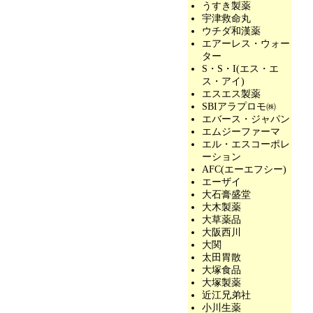
うすき製薬
宇津救命丸
ウチダ和漢薬
エアーレス・ウォー
ター
S・S・I(エス・エ
ス・アイ)
エスエス製薬
SBIアラプロモ㈱
エバース・ジャパン
エムジーファーマ
エル・エスコーポレ
ーション
AFC(エーエフシー)
エーザイ
大石膏盛堂
大木製薬
大草薬品
大阪西川
大関
太田胃散
大塚食品
大塚製薬
近江兄弟社
小川生薬