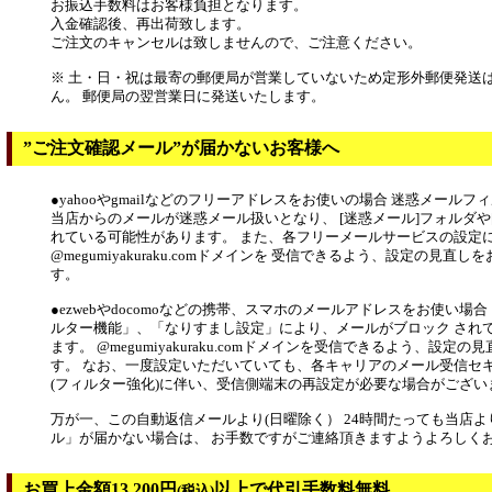
お振込手数料はお客様負担となります。
入金確認後、再出荷致します。
ご注文のキャンセルは致しませんので、ご注意ください。
※ 土・日・祝は最寄の郵便局が営業していないため定形外郵便発送
ん。 郵便局の翌営業日に発送いたします。
”ご注文確認メール”が届かないお客様へ
●yahooやgmailなどのフリーアドレスをお使いの場合 迷惑メール
当店からのメールが迷惑メール扱いとなり、 [迷惑メール]フォルダや
れている可能性があります。 また、各フリーメールサービスの設定
@megumiyakuraku.comドメインを 受信できるよう、設定の見直
す。
●ezwebやdocomoなどの携帯、スマホのメールアドレスをお使い場
ルター機能」、「なりすまし設定」により、メールがブロック され
ます。 @megumiyakuraku.comドメインを受信できるよう、設定
す。 なお、一度設定いただいていても、各キャリアのメール受信セ
(フィルター強化)に伴い、受信側端末の再設定が必要な場合がござい
万が一、この自動返信メールより(日曜除く） 24時間たっても当店
ル」が届かない場合は、 お手数ですがご連絡頂きますようよろしく
お買上金額13,200円
以上で代引手数料無料
(税込)