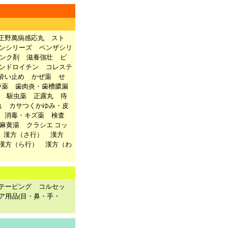
正野萬病感応丸
スト
ンシリーズ
ベンザシリ
ンク剤
滋養強壮
ビ
ンドロイチン
コレステ
酔い止め
かぜ薬
せ
中薬
歯肉炎・歯槽膿漏
駆虫薬
正露丸
痔
れ
カサつくかゆみ・皮
消毒・キズ薬
検査
麻黄湯
クラシエ コッ
漢方（さ行）
漢方
漢方（ら行）
漢方（わ
テーピング
コルセッ
ア用品(目・鼻・手・