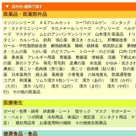
医薬品・医薬部外品
イソジンシリーズ
ＡＧアレルカット
コーワのコルゲン
コンタック
ナ・ストナリニシリーズ
サロメチール シリーズ
ペアシリーズ
ベルゲ
ーズ
マスチゲン
ムヒのアンパンマンシリーズ
山本漢方 医薬品
ドリ
タミン
カルシウム
鉄剤
強心薬
夜泣き・かんむし
肝機能改善
コ
ロール・中性脂肪値改善
解熱鎮痛薬
睡眠・鎮静薬
眠気防止薬
乗物
き・たんの薬
うがい薬
のどスプレー
トローチ・のどの薬
口内･口
薬
鼻炎薬
アレルギー用薬
胃腸薬
整腸薬
便秘薬
浣腸
下痢止め
の薬
尿のトラブル
発毛･育毛剤
皮膚の薬
水虫薬
かゆみ・虫ささ
膚炎に
肩こり・筋肉痛（塗り薬）
肩こり・筋肉痛（貼り薬）
目の薬
薬
日本薬局方
婦人薬
葛根湯
小青竜湯
八味地黄丸
防風通聖散
コアポ
和漢箋
ツムラ漢方 8包シリーズ
漢方（あ行）
漢方（か行）
（た行）
漢方（な行）
漢方（は行）
漢方（ま行）
漢方（や行）
行)
その他の医薬品
医療衛生
ガーゼ・包帯・綿等
絆創膏・シート
指サック
マスク
サポーター
ト・ベルト
ツボ関連
冷却用品
体温計・測定器
コンタクト用品
ケ
足）
避妊用品等
お薬使用時の補助
その他衛生医療品
健康食品・食品