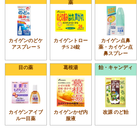
薬
カイゲンのどケ
カイゲントロー
カイゲン点鼻
アスプレー S
チS 24錠
薬・カイゲン点
鼻スプレー
目の薬
葛根湯
飴・キャンディ
カイゲンアイブ
カイゲンかぜ内
改源 のど飴
ルー目薬
服液