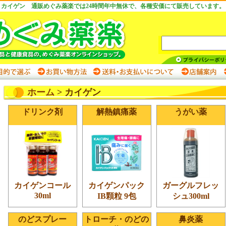
カイゲン 通販めぐみ薬楽では24時間年中無休で、各種安価にて販売しています。
ホーム
> カイゲン
ドリンク剤
解熱鎮痛薬
うがい薬
カイゲンコール
カイゲンパック
ガーグルフレッ
30ml
IB顆粒 9包
シュ300ml
のどスプレー
トローチ・のどの
鼻炎薬