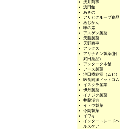
浅井商事
浅田飴
あさの
アサヒグループ食品
あじかん
味の素
アスゲン製薬
天藤製薬
天野商事
アラクス
アリナミン製薬(旧
武田薬品)
アンターク本舗
アース製薬
池田模範堂（ムヒ）
医食同源ドットコム
イスクラ産業
伊丹製薬
イチジク製薬
井藤漢方
イトウ製菓
今岡製菓
イワキ
インタートレードヘ
ルスケア