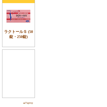
ラクトールＳ (50
錠・250錠)
▲Pagetop