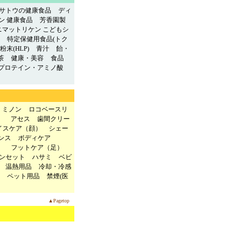
サトウの健康食品
ディ
ン 健康食品
芳香園製
ニマットリケン こどもシ
特定保健用食品(トク
末(HLP)
青汁
飴・
茶
健康・美容
食品
プロテイン・アミノ酸
ミノン
ロコベースリ
）
アセス
歯間クリー
イスケア（顔）
シェー
ンス
ボディケア
）
フットケア（足）
ンセット
ハサミ
ベビ
温熱用品
冷却・冷感
ペット用品
禁煙(医
▲Pagetop