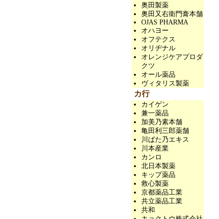
奥田製薬
奥田又右衛門膏本舗
OJAS PHARMA
オハヨー
オフテクス
オリヂナル
オレンジケアプロダ
クツ
オール薬品
ヴィタリス製薬
カ行
カイゲン
兼一薬品
加美乃素本舗
亀田利三郎薬舗
川ばた乃エキス
川本産業
カンロ
北日本製薬
キップ薬品
救心製薬
京都薬品工業
共立薬品工業
共和
キョクトウ株式会社