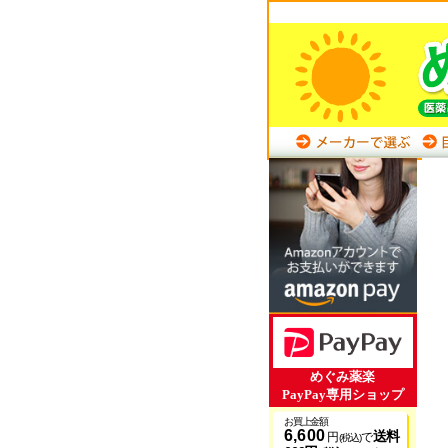
めぐみ薬楽
PayPay専用ショップ
お買上金額
6,600
送料
円
で
(税込)