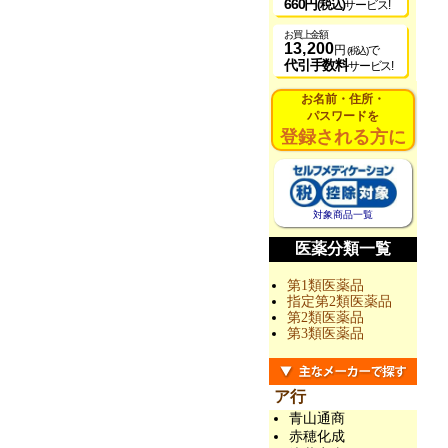
660円
(税込)
サービス!
お買上金額
13,200
円
で
(税込)
代引手数料
サービス!
お名前・住所・
パスワードを
登録される方に
対象商品一覧
医薬分類一覧
第1類医薬品
指定第2類医薬品
第2類医薬品
第3類医薬品
ア行
青山通商
赤穂化成