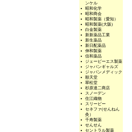
ンケル
昭和化学
昭和商会
昭和製薬（愛知）
昭和製薬(大阪)
白金製薬
新新薬品工業
新生薬品
新日配薬品
伸和製薬
信和薬品
ジェーピーエス製薬
ジャパンギャルズ
ジャパンメディック
順天堂
翠松堂
杉原達二商店
スノーデン
住江織物
スリービー
セネファ(せんねん
灸）
千寿製薬
せんせん
セントラル製薬