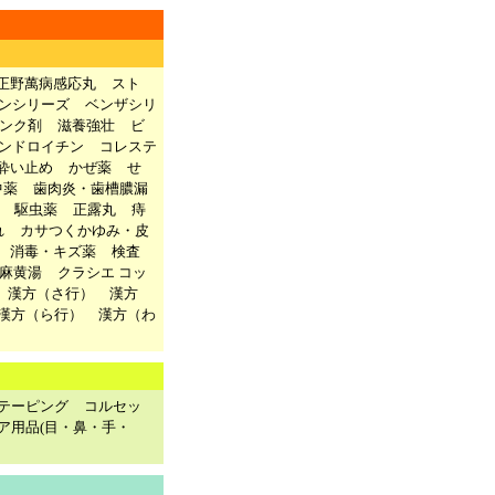
正野萬病感応丸
スト
ンシリーズ
ベンザシリ
ンク剤
滋養強壮
ビ
ンドロイチン
コレステ
酔い止め
かぜ薬
せ
中薬
歯肉炎・歯槽膿漏
駆虫薬
正露丸
痔
れ
カサつくかゆみ・皮
消毒・キズ薬
検査
麻黄湯
クラシエ コッ
漢方（さ行）
漢方
漢方（ら行）
漢方（わ
テーピング
コルセッ
ア用品(目・鼻・手・