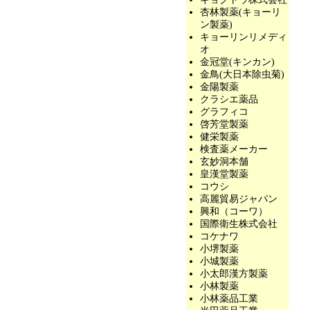
杏林製薬(キョーリ
ン製薬)
キョーリンリメディ
オ
金冠堂(キンカン)
金鳥(大日本除虫菊)
金陽製薬
クラシエ薬品
グラフィコ
啓芳堂製薬
健栄製薬
検査薬メーカー
玄妙洞本舗
皇漢堂製薬
コウシ
高麗貿易ジャパン
興和（コーワ）
国際衛生株式会社
コケナワ
小堺製薬
小城製薬
小太郎漢方製薬
小林製薬
小林薬品工業