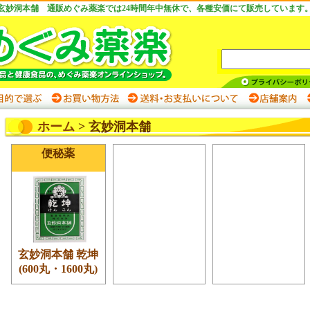
玄妙洞本舗 通販めぐみ薬楽では24時間年中無休で、各種安価にて販売しています
ホーム
> 玄妙洞本舗
便秘薬
玄妙洞本舗 乾坤
(600丸・1600丸)