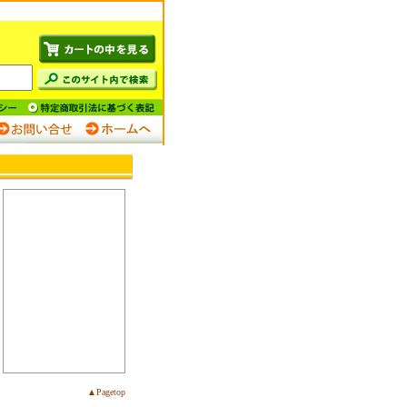
。
▲Pagetop