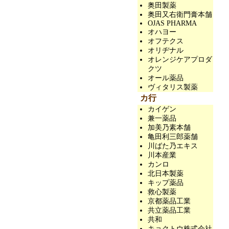
奥田製薬
奥田又右衛門膏本舗
OJAS PHARMA
オハヨー
オフテクス
オリヂナル
オレンジケアプロダ
クツ
オール薬品
ヴィタリス製薬
カ行
カイゲン
兼一薬品
加美乃素本舗
亀田利三郎薬舗
川ばた乃エキス
川本産業
カンロ
北日本製薬
キップ薬品
救心製薬
京都薬品工業
共立薬品工業
共和
キョクトウ株式会社