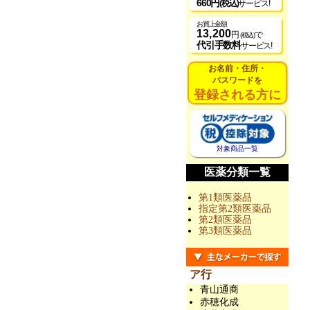
660円
(税込)
サービス!
お買上金額
13,200
円
で
(税込)
代引手数料
サービス!
お名前・住所・
パスワードを
登録される方に
対象商品一覧
医薬分類一覧
第1類医薬品
指定第2類医薬品
第2類医薬品
第3類医薬品
ア行
青山通商
赤穂化成