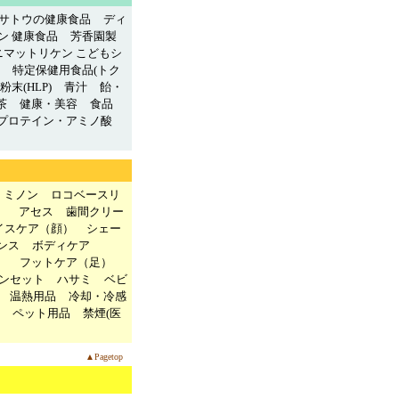
サトウの健康食品
ディ
ン 健康食品
芳香園製
ニマットリケン こどもシ
特定保健用食品(トク
末(HLP)
青汁
飴・
茶
健康・美容
食品
プロテイン・アミノ酸
ミノン
ロコベースリ
）
アセス
歯間クリー
イスケア（顔）
シェー
ンス
ボディケア
）
フットケア（足）
ンセット
ハサミ
ベビ
温熱用品
冷却・冷感
ペット用品
禁煙(医
▲Pagetop