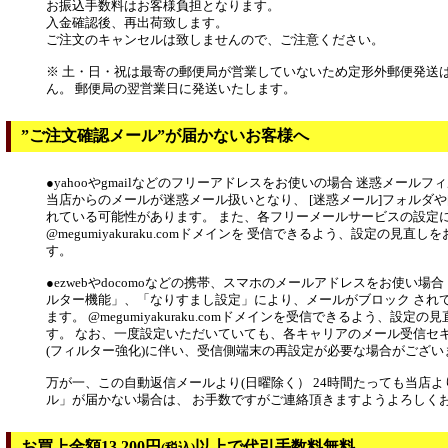
お振込手数料はお客様負担となります。
入金確認後、再出荷致します。
ご注文のキャンセルは致しませんので、ご注意ください。
※ 土・日・祝は最寄の郵便局が営業していないため定形外郵便発送
ん。 郵便局の翌営業日に発送いたします。
”ご注文確認メール”が届かないお客様へ
●yahooやgmailなどのフリーアドレスをお使いの場合 迷惑メール
当店からのメールが迷惑メール扱いとなり、 [迷惑メール]フォルダや
れている可能性があります。 また、各フリーメールサービスの設定
@megumiyakuraku.comドメインを 受信できるよう、設定の見直
す。
●ezwebやdocomoなどの携帯、スマホのメールアドレスをお使い場
ルター機能」、「なりすまし設定」により、メールがブロック され
ます。 @megumiyakuraku.comドメインを受信できるよう、設定
す。 なお、一度設定いただいていても、各キャリアのメール受信セ
(フィルター強化)に伴い、受信側端末の再設定が必要な場合がござい
万が一、この自動返信メールより(日曜除く） 24時間たっても当店
ル」が届かない場合は、 お手数ですがご連絡頂きますようよろしく
お買上金額13,200円
以上で代引手数料無料
(税込)