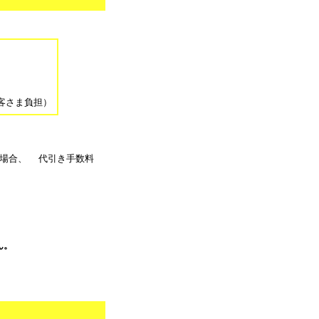
。
客さま負担）
る場合、 代引き手数料
ん。