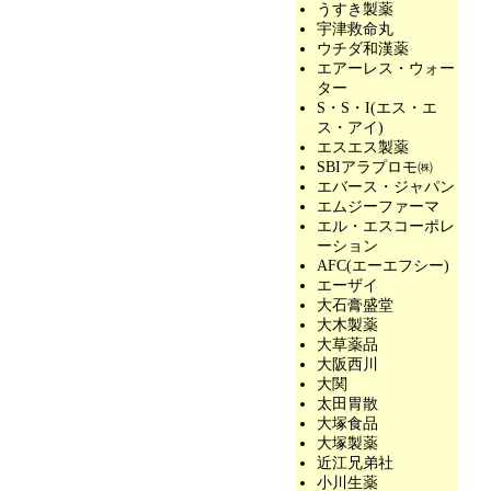
うすき製薬
宇津救命丸
ウチダ和漢薬
エアーレス・ウォー
ター
S・S・I(エス・エ
ス・アイ)
エスエス製薬
SBIアラプロモ㈱
エバース・ジャパン
エムジーファーマ
エル・エスコーポレ
ーション
AFC(エーエフシー)
エーザイ
大石膏盛堂
大木製薬
大草薬品
大阪西川
大関
太田胃散
大塚食品
大塚製薬
近江兄弟社
小川生薬