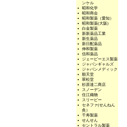
ンケル
昭和化学
昭和商会
昭和製薬（愛知）
昭和製薬(大阪)
白金製薬
新新薬品工業
新生薬品
新日配薬品
伸和製薬
信和薬品
ジェーピーエス製薬
ジャパンギャルズ
ジャパンメディック
順天堂
翠松堂
杉原達二商店
スノーデン
住江織物
スリービー
セネファ(せんねん
灸）
千寿製薬
せんせん
セントラル製薬