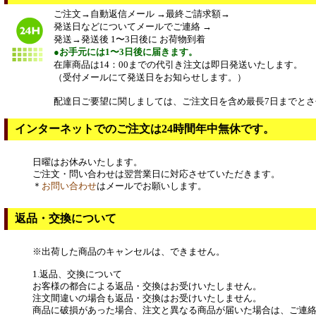
ご注文→自動返信メール →最終ご請求額→
発送日などについてメールでご連絡 →
発送→発送後 1〜3日後に お荷物到着
●お手元には1〜3日後に届きます。
在庫商品は14：00までの代引き注文は即日発送いたします。
（受付メールにて発送日をお知らせします。）
配達日ご要望に関しましては、ご注文日を含め最長7日までとさ
インターネットでのご注文は24時間年中無休です。
日曜はお休みいたします。
ご注文・問い合わせは翌営業日に対応させていただきます。
＊
お問い合わせ
はメールでお願いします。
返品・交換について
※出荷した商品のキャンセルは、できません。
1.返品、交換について
お客様の都合による返品・交換はお受けいたしません。
注文間違いの場合も返品・交換はお受けいたしません。
商品に破損があった場合、注文と異なる商品が届いた場合は、ご連