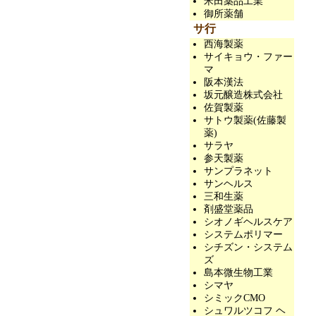
米田薬品工業
御所薬舗
サ行
西海製薬
サイキョウ・ファー
マ
阪本漢法
坂元醸造株式会社
佐賀製薬
サトウ製薬(佐藤製
薬)
サラヤ
参天製薬
サンプラネット
サンヘルス
三和生薬
剤盛堂薬品
シオノギヘルスケア
システムポリマー
シチズン・システム
ズ
島本微生物工業
シマヤ
シミックCMO
シュワルツコフ ヘ