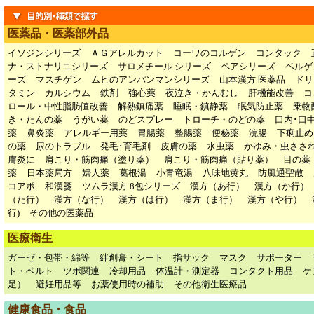
医薬品・医薬部外品
イソジンシリーズ
ＡＧアレルカット
コーワのコルゲン
コンタック
ナ・ストナリニシリーズ
サロメチール シリーズ
ペアシリーズ
ベルゲ
ーズ
マスチゲン
ムヒのアンパンマンシリーズ
山本漢方 医薬品
ドリ
タミン
カルシウム
鉄剤
強心薬
夜泣き・かんむし
肝機能改善
コ
ロール・中性脂肪値改善
解熱鎮痛薬
睡眠・鎮静薬
眠気防止薬
乗物
き・たんの薬
うがい薬
のどスプレー
トローチ・のどの薬
口内･口
薬
鼻炎薬
アレルギー用薬
胃腸薬
整腸薬
便秘薬
浣腸
下痢止め
の薬
尿のトラブル
発毛･育毛剤
皮膚の薬
水虫薬
かゆみ・虫ささ
膚炎に
肩こり・筋肉痛（塗り薬）
肩こり・筋肉痛（貼り薬）
目の薬
薬
日本薬局方
婦人薬
葛根湯
小青竜湯
八味地黄丸
防風通聖散
コアポ
和漢箋
ツムラ漢方 8包シリーズ
漢方（あ行）
漢方（か行）
（た行）
漢方（な行）
漢方（は行）
漢方（ま行）
漢方（や行）
行)
その他の医薬品
医療衛生
ガーゼ・包帯・綿等
絆創膏・シート
指サック
マスク
サポーター
ト・ベルト
ツボ関連
冷却用品
体温計・測定器
コンタクト用品
ケ
足）
避妊用品等
お薬使用時の補助
その他衛生医療品
健康食品・食品