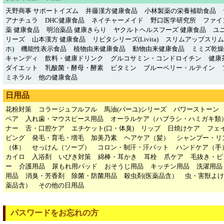
天野商事 サポートイズム
井藤漢方健康食品
小林製薬の栄養補助食品
アナチュラ
DHC健康食品
ネイチャーメイド
野口医学研究所
ファイ
薬 健康食品
明治薬品 健康きらり
ヤクルトヘルスフーズ 健康食品
ユ
リーズ
山本漢方 健康食品
リビタシリーズ(Livita)
スリムアップスリム
ホ)
機能性表示食品
植物由来健康食品
動物由来健康食品
ミミズ乾燥粉
キャンディ
飲料・健康ドリンク
グルコサミン・コンドロイチン
健康
ダイエット
乳酸菌・酵母・酵素
ビタミン
ブルーベリー・ルテイン
ミネラル
他の健康食品
日用品
花粉対策
コラージュフルフル
馬油(バーユ)シリーズ
パワーストーン
ペア
入れ歯・マウスピース用品
オーラルケア（ハブラシ・ハミガキ類
ナー
舌・口腔ケア
エチケット(口・体臭)
リップ
日焼けケア
フェ
ビング
発毛・育毛・増毛
加美乃素
ヘアケア（髪）
シャンプー・リ
（体）
せっけん（ソープ）
コロン・制汗・汗パット
ハンドケア（手
カイロ
入浴剤
いびき対策
綿棒・耳かき
耳栓
爪ケア
毛抜き・ピ
ー
介護用品
尿もれ用パッド
おそうじ用品
キッチン用品
洗濯用品
用品
消臭・芳香剤
除菌・防菌用品
殺虫剤(医薬品含）
虫・害獣よけ
薬品含）
その他の日用品
パスワードをお忘れの方