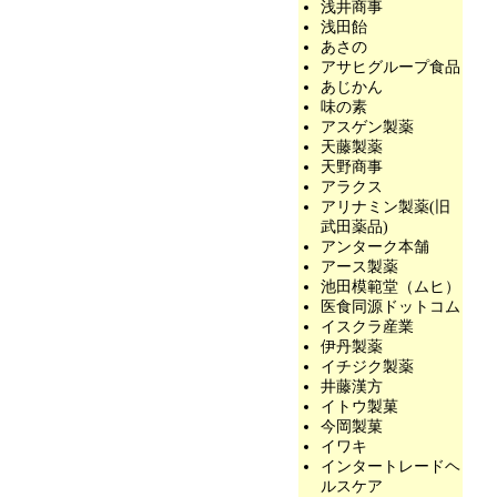
浅井商事
浅田飴
あさの
アサヒグループ食品
あじかん
味の素
アスゲン製薬
天藤製薬
天野商事
アラクス
アリナミン製薬(旧
武田薬品)
アンターク本舗
アース製薬
池田模範堂（ムヒ）
医食同源ドットコム
イスクラ産業
伊丹製薬
イチジク製薬
井藤漢方
イトウ製菓
今岡製菓
イワキ
インタートレードヘ
ルスケア