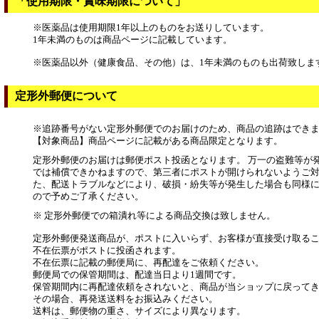
「使用期限・賞味期限について」
※医薬品は使用期限1年以上のものをお送りしています。
1年未満のものは商品ページに記載しています。
※医薬品以外（健康食品、その他）は、1年未満のものも出荷致しま
定形外郵便について
※追跡番号がない定形外郵便でのお届けのため、商品の追跡はでき
【対象商品】商品ページに記載がある商品限定となります。
定形外郵便のお届けは郵便ポスト投函となります。 万一の盗難等が
では補償できかねますので、第三者にポストが開けられないようご対
た、配送トラブルなどにより、破損・紛失等が発生した場合も同様
ので予めご了承ください。
※ 定形外郵便での箱潰れ等による商品交換は致しません。
定形外郵便発送商品が、ポストに入いらず、お客様が直接受け取る
不在伝票がポストに投函されます。
不在伝票に記載の郵便局に、再配達をご依頼ください。
郵便局での保管期間は、配達当日より1週間です。
保管期間内に再配達依頼をされないと、商品が当ショップに戻って
その場合、再発送送料をお振込みください。
送料は、郵便物の重さ、サイズにより異なります。